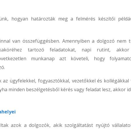
tünk, hogyan határozták meg a felmérés készítői példá
tinnal van összefüggésben. Amennyiben a dolgozó nem t
aköréhez tartozó feladatokat, napi rutint, akko
következetlen munkanap azt követeli, hogy folyamat
zó.
az ügyfelekkel, fogyasztókkal, vezetőkkel és kollégákkal 
a minden beszélgetésből kérés vagy feladat lesz, akkor id
ahelyei
tak azok a dolgozók, akik szolgáltatást nyújtó vállalato