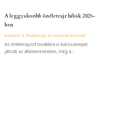
A leggyakoribb önéletrajz hibák 2025-
ben
kiemelt-4
,
Önéletrajz és motivációs levél
Az önéletrajzod továbbra is kulcsszerepet
játszik az álláskeresésben, még a...