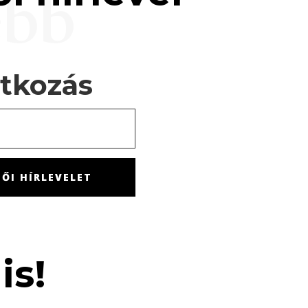
ebb
atkozás
ŐI HÍRLEVELET
is!