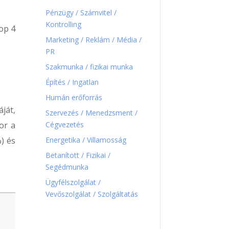
Pénzügy / Számvitel /
Kontrolling
op 4
Marketing / Reklám / Média /
PR
Szakmunka / fizikai munka
Építés / Ingatlan
Humán erőforrás
ját,
Szervezés / Menedzsment /
Cégvezetés
or a
Energetika / Villamosság
) és
Betanított / Fizikai /
Segédmunka
Ügyfélszolgálat /
Vevőszolgálat / Szolgáltatás