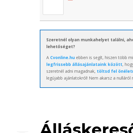
Szeretnél olyan munkahelyet találni, a
lehetőséget?
A
Cvonline.hu
ebben is segít, hiszen több m
legfrissebb állásajánlataink között
, hog
szeretnél adni magadnak,
töltsd fel önélet
legújabb ajánlatokról! Nem akarsz a nulláról
Álláskereső