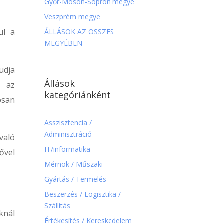
Győr-Moson-Sopron megye
Veszprém megye
ul a
ÁLLÁSOK AZ ÖSSZES
MEGYÉBEN
udja
Állások
r az
kategóriánként
osan
Asszisztencia /
Adminisztráció
való
IT/informatika
ővel
Mérnök / Műszaki
Gyártás / Termelés
Beszerzés / Logisztika /
Szállítás
knál
Értékesítés / Kereskedelem