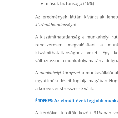
mások biztonsága (16%)
Az eredmények láttán kíváncsiak lehe
kiszámíthatatlanság
ot.
A kiszámíthatatlanság a munkahelyi ru
rendszeresen megvalósítani a munk
kiszámíthatatlansághoz vezet. Egy 
változtasson a munkafolyamatán a dolgo
A
munkahelyi környezet
a munkavállalónak 
együttműködéseit foglalja magában. Hogyh
a környezet stresszessé válik.
ÉRDEKES: Az elmúlt évek legjobb munk
A kérdőívet kitöltők között 31%-ban vol