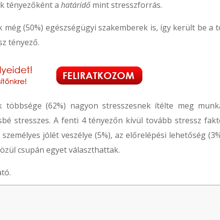
ik tényezőként a
határidő
mint stresszforrás.
 még (50%) egészségügyi szakemberek is, így került be a t
sz tényező.
k többsége (62%) nagyon stresszesnek ítélte meg munká
é stresszes. A fenti 4 tényezőn kívül tovább stressz fakt
emélyes jólét veszélye (5%), az előrelépési lehetőség (3%
közül csupán egyet választhattak.
tó.