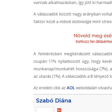
vannak alkalmazásban, így jött ki harmad
A válaszadók között nagy arányban voltak
faktor közé a
mások biztonsága
mint stres
A felmérésben megkérdezett válaszadó
csupán 11% nyilatkozott úgy, hogy kevésb
munkanap/munkahét hosszúsága (7%), a sz
az utazás (1%). A válaszadók a 8 tényező 
Az eredeti cikk az
AOL
weboldalán olvasha
Szabó Diána