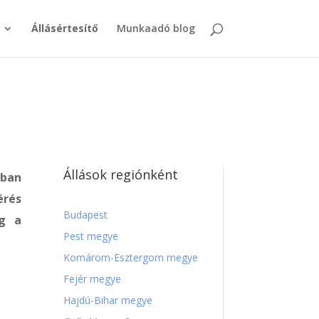
Állásértesítő
Munkaadó blog
Állások regiónként
rban
érés
Budapest
eg a
Pest megye
Komárom-Esztergom megye
Fejér megye
Hajdú-Bihar megye