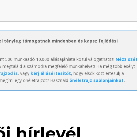
hol tényleg támogatnak mindenben és kapsz fejlődési
int 500 munkaadó 10.000 állásajánlata közül válogathatsz!
Nézz szé
y megtaláld a számodra megfelelő munkahelyet! Ha még több esélyt
rajzod is
, vagy
kérj állásértesítőt
, hogy elsők közt értesülj a
 megírni egy önéletrajzot? Használd
önéletrajz sablonjainkat
.
i hírlevél