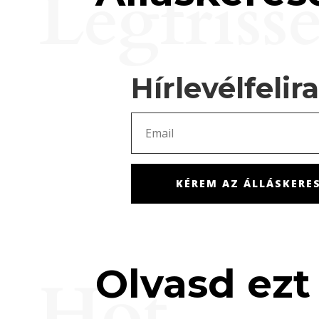
Legfriss
Hírlevélfelir
KÉREM AZ ÁLLÁSKERES
Olvasd ezt 
Hot