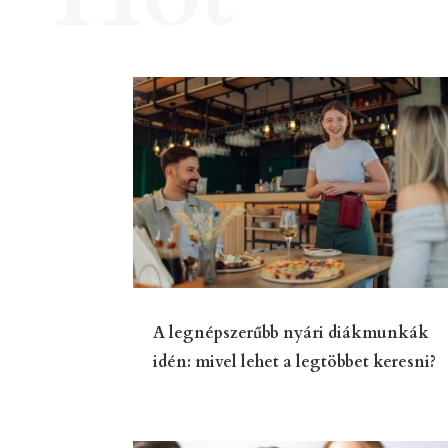
A legnépszerűbb nyári diákmunkák
idén: mivel lehet a legtöbbet keresni?