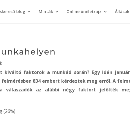
áskereső blog
Minták
Online önéletrajz
Állások
 munkahelyen
ok
zt kiváltó faktorok a munkád során? Egy idén januá
di felmérésben 834 embert kérdeztek meg erről. A felm
a válaszadók az alábbi négy faktort jelölték m
g (26%)