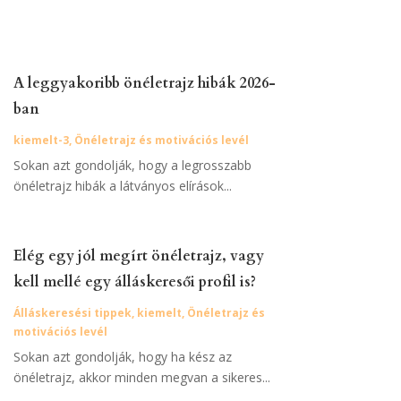
A leggyakoribb önéletrajz hibák 2026-
ban
kiemelt-3
,
Önéletrajz és motivációs levél
Sokan azt gondolják, hogy a legrosszabb
önéletrajz hibák a látványos elírások...
Elég egy jól megírt önéletrajz, vagy
kell mellé egy álláskeresői profil is?
Álláskeresési tippek
,
kiemelt
,
Önéletrajz és
motivációs levél
Sokan azt gondolják, hogy ha kész az
önéletrajz, akkor minden megvan a sikeres...