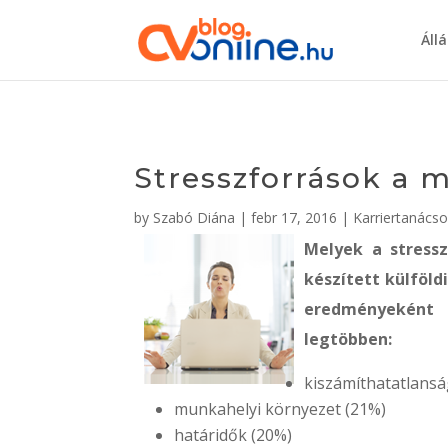
Áll
Stresszforrások a
by
Szabó Diána
|
febr 17, 2016
|
Karriertanács
Melyek a stress
készített külföl
eredményeként 
legtöbben:
kiszámíthatatlansá
munkahelyi környezet (21%)
határidők (20%)