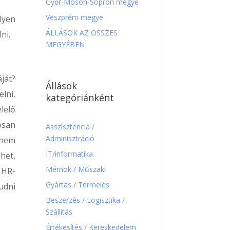
Győr-Moson-Sopron megye
Veszprém megye
lyen
ÁLLÁSOK AZ ÖSSZES
ni.
MEGYÉBEN
áját?
Állások
lni,
kategóriánként
lelő
osan
Asszisztencia /
Adminisztráció
 nem
IT/informatika
ehet,
Mérnök / Műszaki
 HR-
Gyártás / Termelés
tudni
Beszerzés / Logisztika /
Szállítás
Értékesítés / Kereskedelem