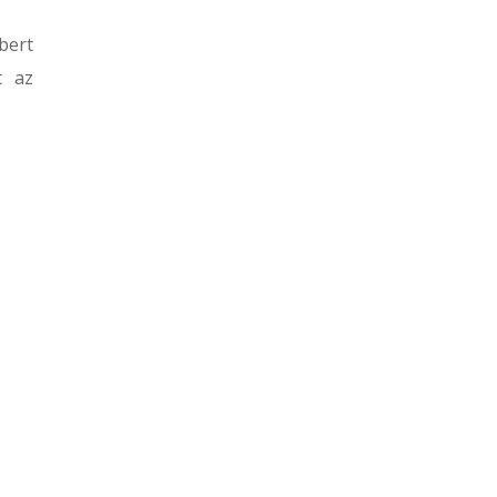
bert
t az