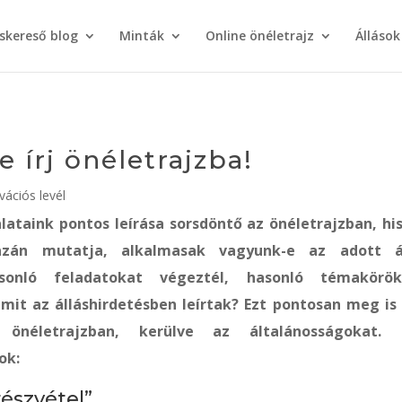
áskereső blog
Minták
Online önéletrajz
Állások
e írj önéletrajzba!
vációs levél
ataink pontos leírása sorsdöntő az önéletrajzban, hi
zán mutatja, alkalmasak vagyunk-e az adott ál
asonló feladatokat végeztél, hasonló témakörö
mit az álláshirdetésben leírtak? Ezt pontosan meg is 
önéletrajzban, kerülve az általánosságokat. 
ok:
észvétel”