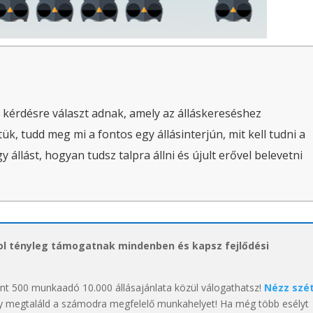
 kérdésre választ adnak, amely az álláskereséshez
ük, tudd meg mi a fontos egy állásinterjún, mit kell tudni a
állást, hogyan tudsz talpra állni és újult erővel belevetni
hol tényleg támogatnak mindenben és kapsz fejlődési
int 500 munkaadó 10.000 állásajánlata közül válogathatsz!
Nézz szé
y megtaláld a számodra megfelelő munkahelyet! Ha még több esélyt