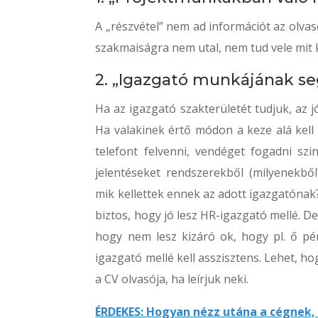
A „részvétel” nem ad információt az olva
szakmaiságra nem utal, nem tud vele mit 
2. „Igazgató munkájának se
Ha az igazgató szakterületét tudjuk, az j
Ha valakinek értő módon a keze alá kell 
telefont felvenni, vendéget fogadni szin
jelentéseket rendszerekből (milyenekbő
mik kellettek ennek az adott igazgatóna
biztos, hogy jó lesz HR-igazgató mellé. De
hogy nem lesz kizáró ok, hogy pl. ő pé
igazgató mellé kell asszisztens. Lehet, h
a CV olvasója, ha leírjuk neki.
ÉRDEKES: Hogyan nézz utána a cégnek, 