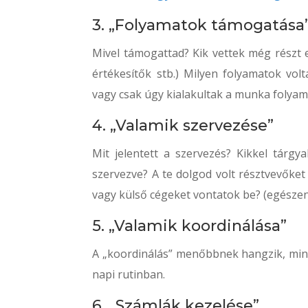
3. „Folyamatok támogatása
Mivel támogattad? Kik vettek még részt e
értékesítők stb.) Milyen folyamatok vol
vagy csak úgy kialakultak a munka folya
4. „Valamik szervezése”
Mit jelentett a szervezés? Kikkel tárgy
szervezve? A te dolgod volt résztvevőket 
vagy külső cégeket vontatok be? (egészen
5. „Valamik koordinálása”
A „koordinálás” menőbbnek hangzik, mint 
napi rutinban.
6. „Számlák kezelése”