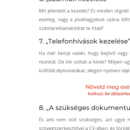
Mit jelentett a kezelés? Ez minden cégnél
esetleg, vagy a jóváhagyások utána kifiz
számlareklamációkat te írtad?
7. „Telefonhívások kezelése
Ha már beírja valaki, hogy bejövő vagy 
munkát. De kik voltak a hívók? Milyen ü
külföldi diplomatákat, idegen nyelven tájé
8. „A szükséges dokumentu
És ami nem volt szükséges, azt ugye ne
szövegszerkesztővel a CV-dben, és töröld 