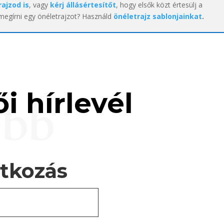
rajzod is
, vagy
kérj állásértesítőt
, hogy elsők közt értesülj a
 megírni egy önéletrajzot? Használd
önéletrajz sablonjainkat
.
i hírlevél
ebb
atkozás