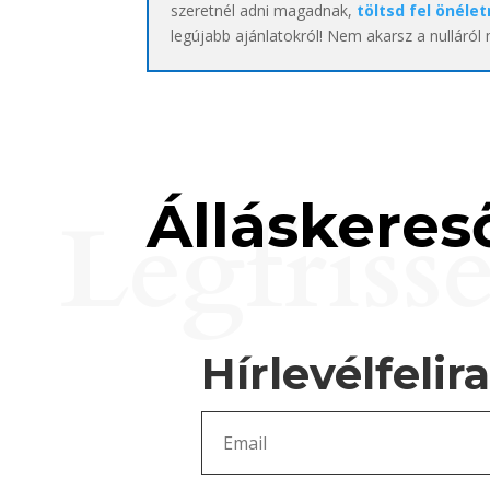
szeretnél adni magadnak,
töltsd fel önélet
legújabb ajánlatokról! Nem akarsz a nulláról
Álláskereső
Legfriss
Hírlevélfelir