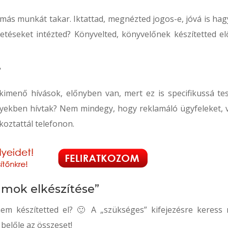
 más munkát takar. Iktattad, megnézted jogos-e, jóvá is hag
etéseket intézted? Könyvelted, könyvelőnek készítetted el
”
kimenő hívások, előnyben van, mert ez is specifikussá tes
gyekben hívtak? Nem mindegy, hogy reklamáló ügyfeleket, 
koztattál telefonon.
mok elkészítése”
m készítetted el? 🙂 A „szükséges” kifejezésre keress 
belőle az összeset!