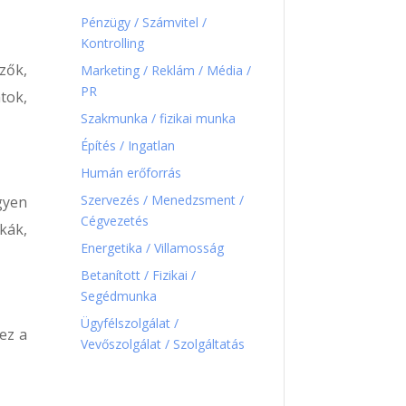
Pénzügy / Számvitel /
Kontrolling
zők,
Marketing / Reklám / Média /
PR
tok,
Szakmunka / fizikai munka
Építés / Ingatlan
Humán erőforrás
Szervezés / Menedzsment /
gyen
Cégvezetés
kák,
Energetika / Villamosság
Betanított / Fizikai /
Segédmunka
Ügyfélszolgálat /
ez a
Vevőszolgálat / Szolgáltatás