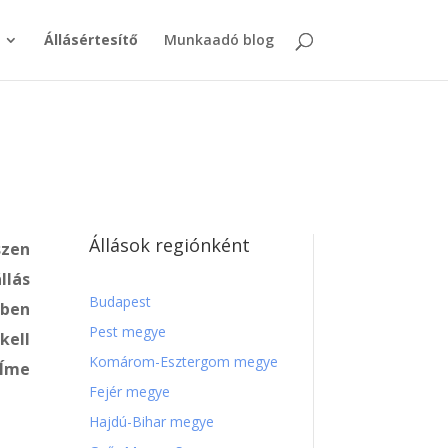
Állásértesítő
Munkaadó blog
Állások regiónként
szen
lás
Budapest
kben
Pest megye
kell
Komárom-Esztergom megye
Íme
Fejér megye
Hajdú-Bihar megye