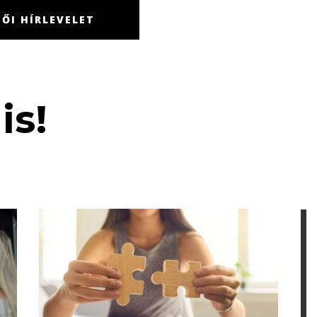
ŐI HÍRLEVELET
is!