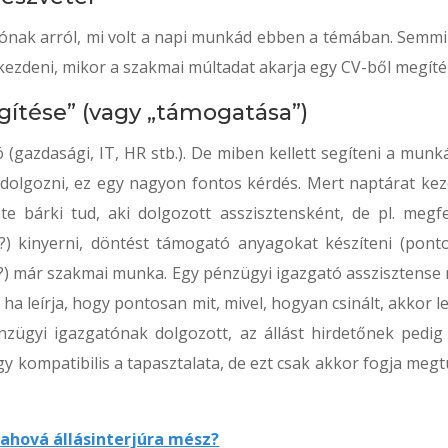
sónak arról, mi volt a napi munkád ebben a témában. Semmi
kezdeni, mikor a szakmai múltadat akarja egy CV-ből megítél
gítése” (vagy „támogatása”)
ó (gazdasági, IT, HR stb.). De miben kellett segíteni a munk
dolgozni, ez egy nagyon fontos kérdés. Mert naptárat keze
te bárki tud, aki dolgozott asszisztensként, de pl. megfe
l?) kinyerni, döntést támogató anyagokat készíteni (pont
k?) már szakmai munka. Egy pénzügyi igazgató asszisztense
 ha leírja, hogy pontosan mit, mivel, hogyan csinált, akkor l
nzügyi igazgatónak dolgozott, az állást hirdetőnek pedig
ogy kompatibilis a tapasztalata, de ezt csak akkor fogja meg
ahová állásinterjúra mész?