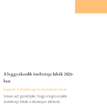
A leggyakoribb önéletrajz hibák 2026-
ban
kiemelt-3
,
Önéletrajz és motivációs levél
Sokan azt gondolják, hogy a legrosszabb
önéletrajz hibák a látványos elírások...