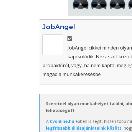
JobAngel
JobAngel cikkei minden olyan
kapcsolódik. Nézz szét között
próbaidőről, vagy, ha nem kaptál meg egy 
magad a munkakeresésbe.
Szeretnél olyan munkahelyet találni, a
lehetőséget?
A
Cvonline.hu
ebben is segít, hiszen több m
legfrissebb állásajánlataink között
, hog