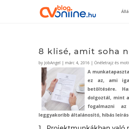
Áll
8 klisé, amit soha n
by
JobAngel
|
márc 4, 2016
|
Önéletrajz és moti
A munkatapasztal
ez az, ami iga
betöltésére. H
dolgoztál, mint a
fogalmazni az 
leggyakoribb általánosító, hibás leírás
1. „Projektmunkákban való r