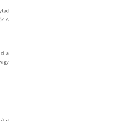
ytad
ő? A
zi a
vagy
rá a