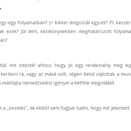
”
gy-egy folyamatban? (= kikkel dolgoztál együtt? Pl. beszer
tak ezek? Jól leírt, kézikönyvekben meghatározott folyama
mán?
altál, mit intéztél ahhoz, hogy pl. egy rendezvény meg le
keríteni rá, vagy az másé volt, cégen belül zajlottak a mun
 másfajta menedzselést igényel a kétféle megoldás!)
a „kezelés”, de ebből sem fogjuk tudni, hogy mit jelentett 