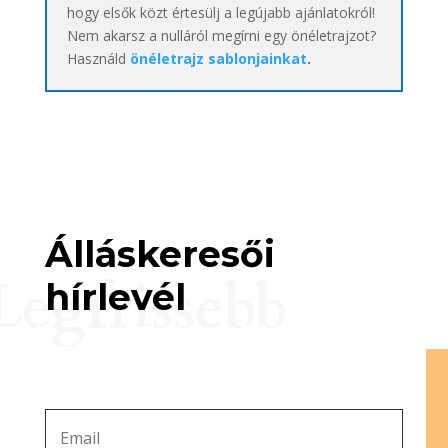
hogy elsők közt értesülj a legújabb ajánlatokról!
Nem akarsz a nulláról megírni egy önéletrajzot?
Használd
önéletrajz sablonjainkat
.
Álláskeresői
Legfrissebb
hírlevél