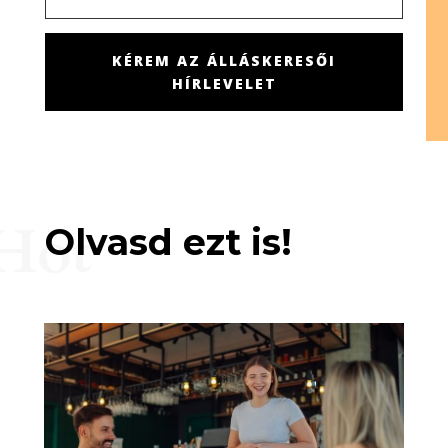
KÉREM AZ ÁLLÁSKERESŐI
HÍRLEVELET
Hot
Olvasd ezt is!