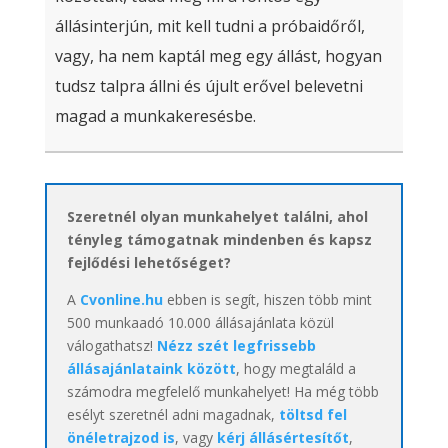
állásinterjún, mit kell tudni a próbaidőről,
vagy, ha nem kaptál meg egy állást, hogyan
tudsz talpra állni és újult erővel belevetni
magad a munkakeresésbe.
Szeretnél olyan munkahelyet találni, ahol
tényleg támogatnak mindenben és kapsz
fejlődési lehetőséget?
A
Cvonline.hu
ebben is segít, hiszen több mint
500 munkaadó 10.000 állásajánlata közül
válogathatsz!
Nézz szét legfrissebb
állásajánlataink között
, hogy megtaláld a
számodra megfelelő munkahelyet! Ha még több
esélyt szeretnél adni magadnak,
töltsd fel
önéletrajzod is
, vagy
kérj állásértesítőt
,