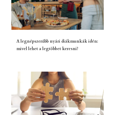
A legnépszerűbb nyári diákmunkák idén:
mivel lehet a legtöbbet keresni?