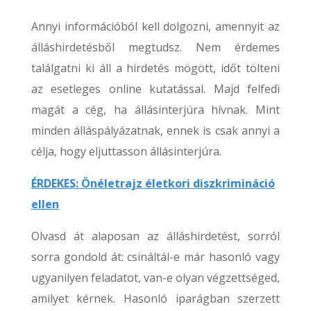
Annyi információból kell dolgozni, amennyit az
álláshirdetésből megtudsz. Nem érdemes
találgatni ki áll a hirdetés mögött, időt tölteni
az esetleges online kutatással. Majd felfedi
magát a cég, ha állásinterjúra hívnak. Mint
minden álláspályázatnak, ennek is csak annyi a
célja, hogy eljuttasson állásinterjúra.
ÉRDEKES: Önéletrajz életkori diszkrimináció
ellen
Olvasd át alaposan az álláshirdetést, sorról
sorra gondold át: csináltál-e már hasonló vagy
ugyanilyen feladatot, van-e olyan végzettséged,
amilyet kérnek. Hasonló iparágban szerzett