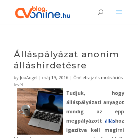
Álláspályázat anonim
álláshirdetésre
by
JobAngel
|
máj 19, 2016
|
Önéletrajz és motivációs
levél
Tudjuk, hogy
álláspályázati anyagot
mindig az épp
megpályázott
állás
hoz
igazítva kell megírni