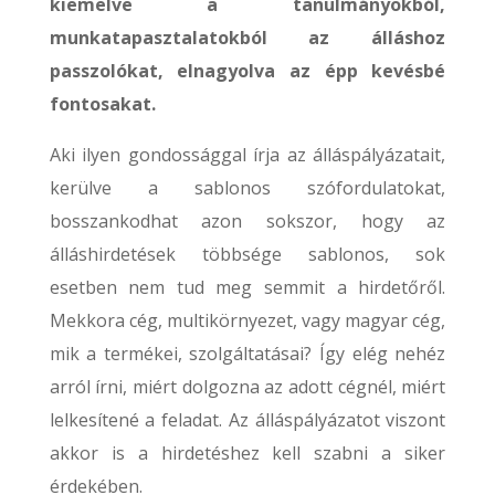
kiemelve a tanulmányokból,
munkatapasztalatokból az álláshoz
passzolókat, elnagyolva az épp kevésbé
fontosakat.
Aki ilyen gondossággal írja az álláspályázatait,
kerülve a sablonos szófordulatokat,
bosszankodhat azon sokszor, hogy az
álláshirdetések többsége sablonos, sok
esetben nem tud meg semmit a hirdetőről.
Mekkora cég, multikörnyezet, vagy magyar cég,
mik a termékei, szolgáltatásai? Így elég nehéz
arról írni, miért dolgozna az adott cégnél, miért
lelkesítené a feladat. Az álláspályázatot viszont
akkor is a hirdetéshez kell szabni a siker
érdekében.