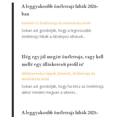
A leggyakoribb önéletrajz hibák 2026-
ban
kiemelt-3
,
Önéletrajz és motivációs levél
Sokan azt gondolják, hogy a legrosszabb
önéletrajz hibák a látványos elírások...
Elég egy jól megírt önéletrajz, vagy kell
mellé egy álláskeresői profil is?
Álláskeresési tippek
,
kiemelt
,
Önéletrajz és
motivációs levél
Sokan azt gondolják, hogy ha kész az önéletrajz,
akkor minden megvan a sikeres...
A leggyakoribb önéletrajz hibák 2025-