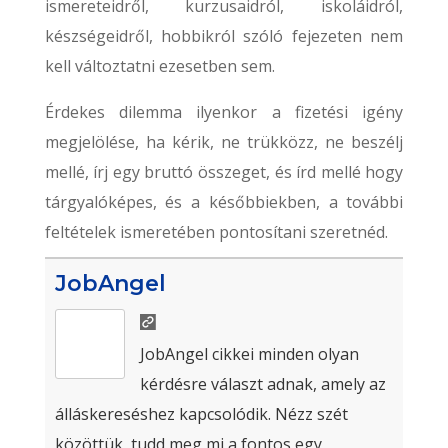
ismereteidről, kurzusaidról, iskoláidról,
készségeidről, hobbikról szóló fejezeten nem
kell változtatni ezesetben sem.
Érdekes dilemma ilyenkor a fizetési igény
megjelölése, ha kérik, ne trükközz, ne beszélj
mellé, írj egy bruttó összeget, és írd mellé hogy
tárgyalóképes, és a későbbiekben, a további
feltételek ismeretében pontosítani szeretnéd.
JobAngel
JobAngel cikkei minden olyan
kérdésre választ adnak, amely az
álláskereséshez kapcsolódik. Nézz szét
közöttük, tudd meg mi a fontos egy