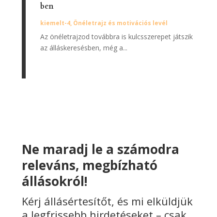
ben
kiemelt-4
,
Önéletrajz és motivációs levél
Az önéletrajzod továbbra is kulcsszerepet játszik
az álláskeresésben, még a...
Ne maradj le a számodra
releváns, megbízható
állásokról!
Kérj állásértesítőt, és mi elküldjük
a legfrissebb hirdetéseket – csak