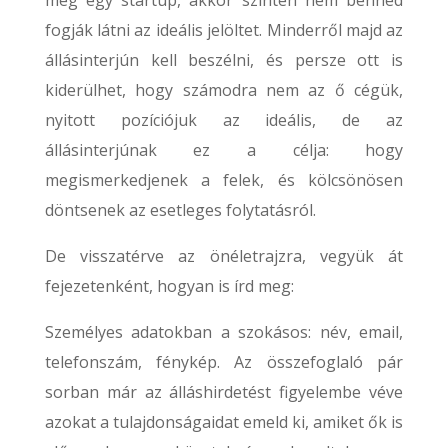
meg egy startup, akkor szintén nem benned
fogják látni az ideális jelöltet. Minderről majd az
állásinterjún kell beszélni, és persze ott is
kiderülhet, hogy számodra nem az ő cégük,
nyitott pozíciójuk az ideális, de az
állásinterjúnak ez a célja: hogy
megismerkedjenek a felek, és kölcsönösen
döntsenek az esetleges folytatásról.
De visszatérve az önéletrajzra, vegyük át
fejezetenként, hogyan is írd meg:
Személyes adatokban a szokásos: név, email,
telefonszám, fénykép. Az összefoglaló pár
sorban már az álláshirdetést figyelembe véve
azokat a tulajdonságaidat emeld ki, amiket ők is