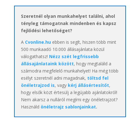
Szeretnél olyan munkahelyet találni, ahol
tényleg támogatnak mindenben és kapsz
fejlődési lehetőséget?
A
Cvonline.hu
ebben is segít, hiszen több mint
500 munkaadó 10.000 állásajánlata közül
válogathatsz!
Nézz szét legfrissebb
állásajánlataink között
, hogy megtaláld a
számodra megfelelő munkahelyet! Ha még több
esélyt szeretnél adni magadnak,
töltsd fel
önéletrajzod is
, vagy
kérj állásértesítőt
,
hogy elsők közt értesülj a legújabb ajánlatokról!
Nem akarsz a nulláról megírni egy önéletrajzot?
Használd
önéletrajz sablonjainkat
.