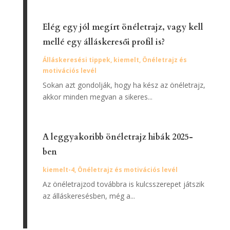
Elég egy jól megírt önéletrajz, vagy kell
mellé egy álláskeresői profil is?
Álláskeresési tippek
,
kiemelt
,
Önéletrajz és
motivációs levél
Sokan azt gondolják, hogy ha kész az önéletrajz,
akkor minden megvan a sikeres...
A leggyakoribb önéletrajz hibák 2025-
ben
kiemelt-4
,
Önéletrajz és motivációs levél
Az önéletrajzod továbbra is kulcsszerepet játszik
az álláskeresésben, még a...