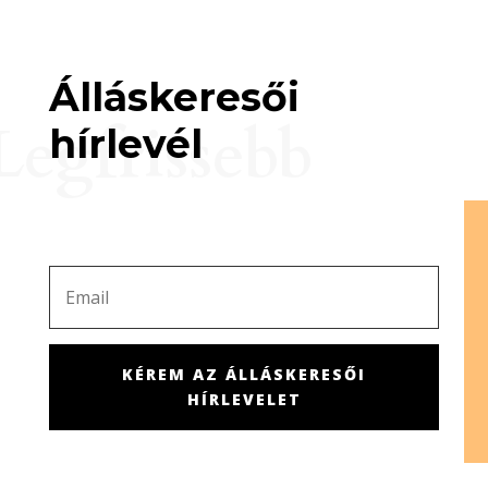
Álláskeresői
Legfrissebb
hírlevél
KÉREM AZ ÁLLÁSKERESŐI
HÍRLEVELET