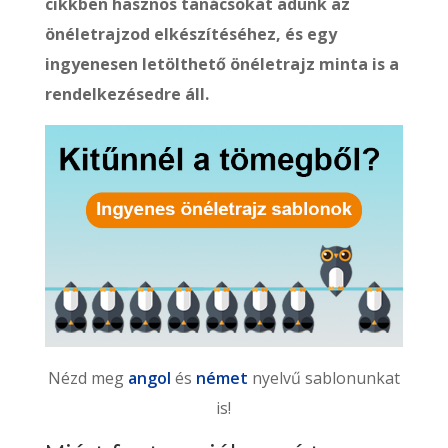
cikkben hasznos tanácsokat adunk az
önéletrajzod elkészítéséhez, és egy
ingyenesen letölthető önéletrajz minta is a
rendelkezésedre áll.
Nézd meg
angol
és
német
nyelvű sablonunkat
is!