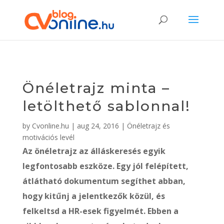
Önéletrajz minta –
letölthető sablonnal!
by
Cvonline.hu
|
aug 24, 2016
|
Önéletrajz és
motivációs levél
Az önéletrajz az álláskeresés egyik
legfontosabb eszköze. Egy jól felépített,
átlátható dokumentum segíthet abban,
hogy kitűnj a jelentkezők közül, és
felkeltsd a HR-esek figyelmét. Ebben a