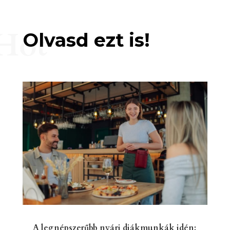
Hot
Olvasd ezt is!
A legnépszerűbb nyári diákmunkák idén: