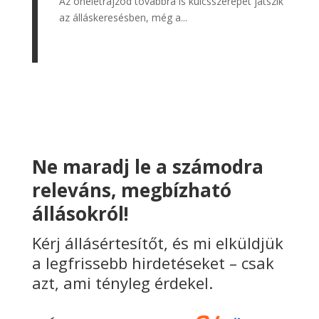
Az önéletrajzod továbbra is kulcsszerepet játszik
az álláskeresésben, még a...
Ne maradj le a számodra
releváns, megbízható
állásokról!
Kérj állásértesítőt, és mi elküldjük
a legfrissebb hirdetéseket – csak
azt, ami tényleg érdekel.