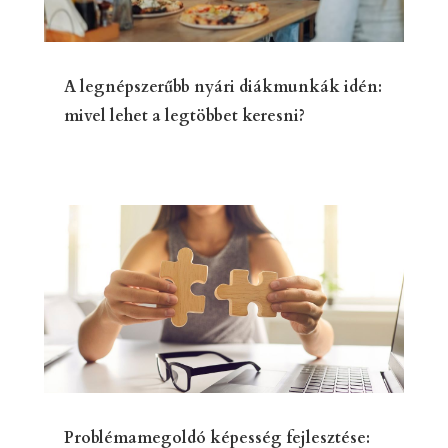
A legnépszerűbb nyári diákmunkák idén:
mivel lehet a legtöbbet keresni?
Problémamegoldó képesség fejlesztése: