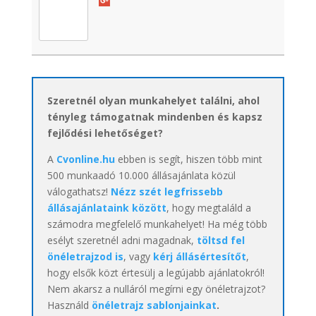
Szeretnél olyan munkahelyet találni, ahol
tényleg támogatnak mindenben és kapsz
fejlődési lehetőséget?
A
Cvonline.hu
ebben is segít, hiszen több mint
500 munkaadó 10.000 állásajánlata közül
válogathatsz!
Nézz szét legfrissebb
állásajánlataink között
, hogy megtaláld a
számodra megfelelő munkahelyet! Ha még több
esélyt szeretnél adni magadnak,
töltsd fel
önéletrajzod is
, vagy
kérj állásértesítőt
,
hogy elsők közt értesülj a legújabb ajánlatokról!
Nem akarsz a nulláról megírni egy önéletrajzot?
Használd
önéletrajz sablonjainkat
.