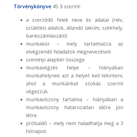
Törvénykönyve
45. § szerint:
a szerződő felek neve és adatai (név,
születési adatok, állandó lakcím, székhely,
bankszámlaszám)
munkakör – mely tartalmazza az
elvégzendő feladatok megnevezéseit
személyi alapbér összege
munkavégzés helye – hiányában
munkahelynek azt a helyet kell tekinteni,
ahol a munkánkat szokás szerint
végezzük.
munkaviszony tartalma – hiányában a
munkaviszony határozatlan időre jön
létre.
próbaidő – mely nem haladhatja meg a 3
hónapot.