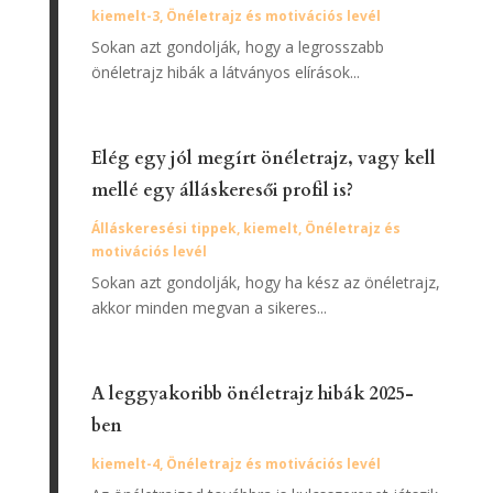
kiemelt-3
,
Önéletrajz és motivációs levél
Sokan azt gondolják, hogy a legrosszabb
önéletrajz hibák a látványos elírások...
Elég egy jól megírt önéletrajz, vagy kell
mellé egy álláskeresői profil is?
Álláskeresési tippek
,
kiemelt
,
Önéletrajz és
motivációs levél
Sokan azt gondolják, hogy ha kész az önéletrajz,
akkor minden megvan a sikeres...
A leggyakoribb önéletrajz hibák 2025-
ben
kiemelt-4
,
Önéletrajz és motivációs levél