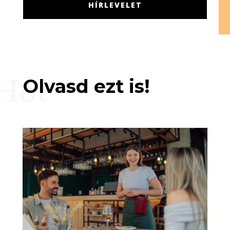
HÍRLEVELET
Hot
Olvasd ezt is!