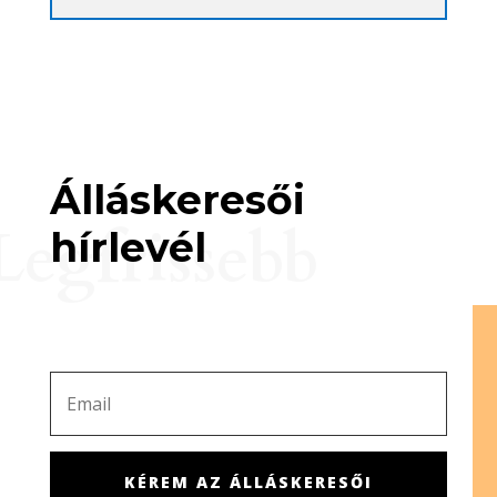
Álláskeresői
Legfrissebb
hírlevél
KÉREM AZ ÁLLÁSKERESŐI