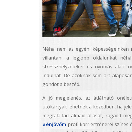
Néha nem az egyéni képességeinken mú
villantani a legjobb oldalunkat né
stresszhelyzeteket és nyomás alatt 
indulhat. De azoknak sem árt alaposan 
gondot a beszéd.
A jó megjelenés, az átlátható önéle
ütőkártyák lehetnek a kezedben, ha jele
megtaláltad álmaid állását, ragadd me
#énjövőm
profi karriertrénerei színes 