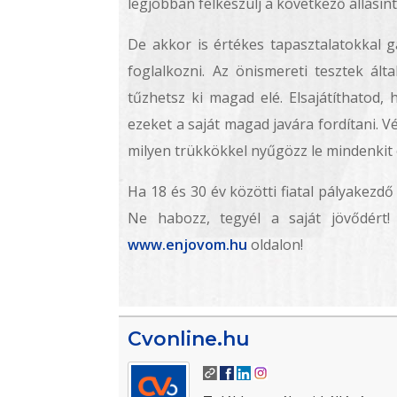
legjobban felkészülj a következő állásint
De akkor is értékes tapasztalatokkal
foglalkozni. Az önismereti tesztek ált
tűzhetsz ki magad elé. Elsajátíthatod,
ezeket a saját magad javára fordítani. V
milyen trükkökkel nyűgözz le mindenkit e
Ha 18 és 30 év közötti fiatal pályakezdő
Ne habozz, tegyél a saját jövődért!
www.enjovom.hu
oldalon!
Cvonline.hu