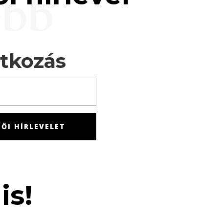
ebb
atkozás
ŐI HÍRLEVELET
is!