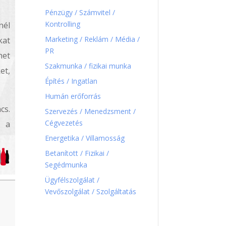
Pénzügy / Számvitel /
Kontrolling
nél
Marketing / Reklám / Média /
kat
PR
het
Szakmunka / fizikai munka
et,
Építés / Ingatlan
Humán erőforrás
cs.
Szervezés / Menedzsment /
Cégvezetés
e a
Energetika / Villamosság
Betanított / Fizikai /
Segédmunka
Ügyfélszolgálat /
Vevőszolgálat / Szolgáltatás