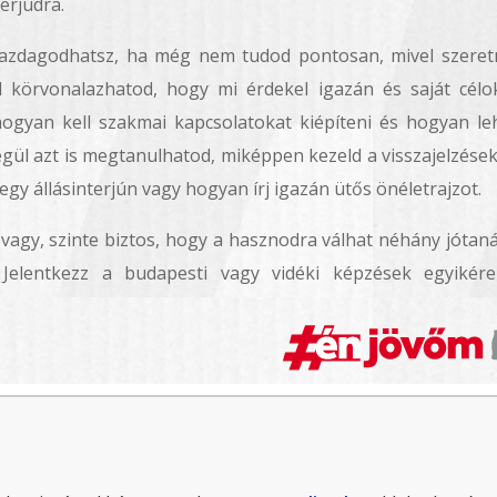
erjúdra.
 gazdagodhatsz, ha még nem tudod pontosan, mivel szeret
al körvonalazhatod, hogy mi érdekel igazán és saját célo
 hogyan kell szakmai kapcsolatokat kiépíteni és hogyan le
égül azt is megtanulhatod, miképpen kezeld a visszajelzések
gy állásinterjún vagy hogyan írj igazán ütős önéletrajzot.
 vagy, szinte biztos, hogy a hasznodra válhat néhány jótaná
 Jelentkezz a budapesti vagy vidéki képzések egyikér