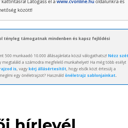
 kattintásra! Látogass el a
www.cvonline.hu
oldalunkra és
hetőség között!
hol tényleg támogatnak mindenben és kapsz fejlődési
int 500 munkaadó 10.000 állásajánlata közül válogathatsz!
Nézz szé
y megtaláld a számodra megfelelő munkahelyet! Ha még több esélyt
rajzod is
, vagy
kérj állásértesítőt
, hogy elsők közt értesülj a
 megírni egy önéletrajzot? Használd
önéletrajz sablonjainkat
.
i hírlevél