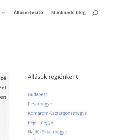
Állásértesítő
Munkaadó blog
Állások regiónként
özé
zel
Budapest
yen
Pest megye
Komárom-Esztergom megye
Fejér megye
Hajdú-Bihar megye