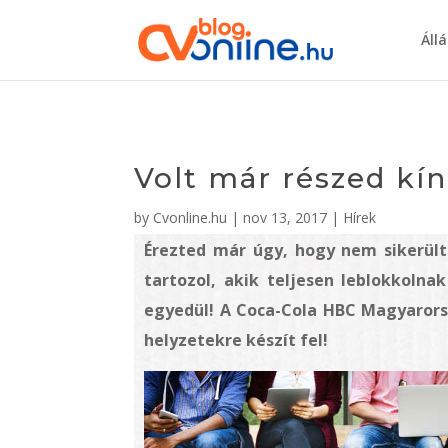
Áll
Volt már részed kín
by
Cvonline.hu
|
nov 13, 2017
|
Hírek
Érezted már úgy, hogy nem sikerült
tartozol, akik teljesen leblokkoln
egyedül! A Coca-Cola HBC Magyaror
helyzetekre készít fel!