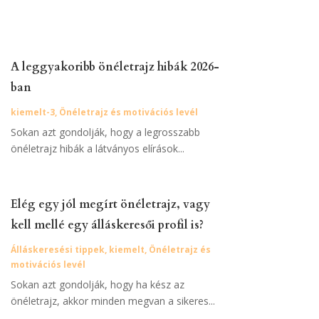
A leggyakoribb önéletrajz hibák 2026-
ban
kiemelt-3
,
Önéletrajz és motivációs levél
Sokan azt gondolják, hogy a legrosszabb
önéletrajz hibák a látványos elírások...
Elég egy jól megírt önéletrajz, vagy
kell mellé egy álláskeresői profil is?
Álláskeresési tippek
,
kiemelt
,
Önéletrajz és
motivációs levél
Sokan azt gondolják, hogy ha kész az
önéletrajz, akkor minden megvan a sikeres...