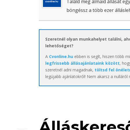
Találd meg álmaid állását egy
böngéssz a több ezer állásle
Szeretnél olyan munkahelyet találni, a
lehetőséget?
A
Cvonline.hu
ebben is segít, hiszen több m
legfrissebb állásajánlataink között
, hog
szeretnél adni magadnak,
töltsd fel önélet
legújabb ajánlatokról! Nem akarsz a nulláról
Álláskereső