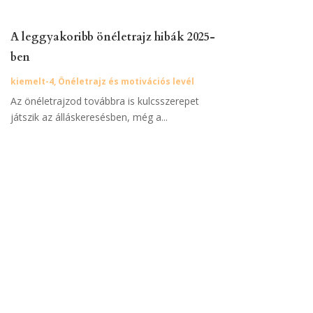
A leggyakoribb önéletrajz hibák 2025-
ben
kiemelt-4
,
Önéletrajz és motivációs levél
Az önéletrajzod továbbra is kulcsszerepet
játszik az álláskeresésben, még a...