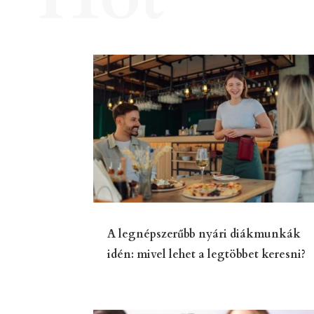
A legnépszerűbb nyári diákmunkák
idén: mivel lehet a legtöbbet keresni?