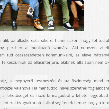
lik az álláskeresés sikere, hanem azon, hogy fel tudju
hány percben a munkaadó számára. Aki nehezen visel
nem tud összeszedetten kommunikálni, az eleve hátrány
felkészülniük az állásinterjúra, akiknek általában nem o
trajz, a megnyerő testbeszéd és az őszinteség mind e
ntkezel valahova. Ha már tudod, mivel szeretnél foglalkozni
g a lehetőséget és hozd ki magadból a lehető legjobbat!
és interaktív gyakorlatok által segítenek benne, hogy a leh