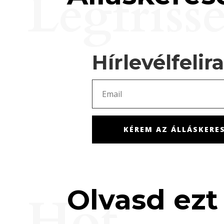
Legfriss
Hírlevélfelir
KÉREM AZ ÁLLÁSKERES
Olvasd ezt 
Hot