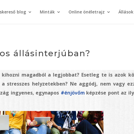
áskereső blog
Minták
Online önéletrajz
Állások
os állásinterjúban?
 kihozni magadból a legjobbat? Esetleg te is azok k
ak a stresszes helyzetekben? Ne aggódj, nem vagy ez
szág ingyenes, egynapos
#énjövőm
képzése pont az il