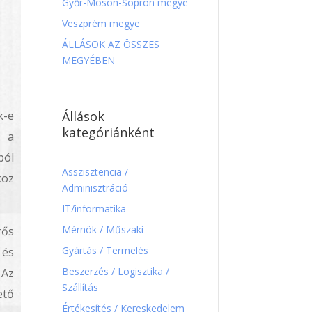
Győr-Moson-Sopron megye
Veszprém megye
ÁLLÁSOK AZ ÖSSZES
MEGYÉBEN
Állások
k-e
kategóriánként
i a
ból
Asszisztencia /
koz
Adminisztráció
IT/informatika
Mérnök / Műszaki
rős
Gyártás / Termelés
 és
Beszerzés / Logisztika /
 Az
Szállítás
ető
Értékesítés / Kereskedelem