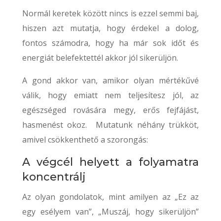
Normál keretek között nincs is ezzel semmi baj,
hiszen azt mutatja, hogy érdekel a dolog,
fontos számodra, hogy ha már sok időt és
energiát belefektettél akkor jól sikerüljön.
A gond akkor van, amikor olyan mértékűvé
válik, hogy emiatt nem teljesítesz jól, az
egészséged rovására megy, erős fejfájást,
hasmenést okoz. Mutatunk néhány trükköt,
amivel csökkenthető a szorongás:
A végcél helyett a folyamatra
koncentrálj
Az olyan gondolatok, mint amilyen az „Ez az
egy esélyem van”, „Muszáj, hogy sikerüljön”