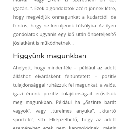
igazán…”. Ezek a gondolatok azért jönnek létre,
hogy megvédjük önmagunkat a kudarctól, de
fontos, hogy ne kerüljenek túlsúlyba. Az ilyen
gondolatok ugyanis egy idő után önbeteljesítő
jóslatként is működhetnek…
Higgyünk magunkban
Ahelyett, hogy mindenféle – például az adott
álláshoz elvárásként feltüntetett – pozitív
tulajdonsággal ruházzuk fel magunkat, a valós,
igazi énünk pozitív tulajdonságait erősítsük
meg magunkban. Például ha „őszinte barát
vagyok”, vagy „türelmes anyuka”, „kitartó
sportoló”, stb. Elképzelhető, hogy az adott
eseményhez ezek nem kapcsolódnak, mégis