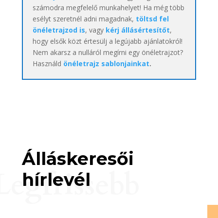
számodra megfelelő munkahelyet! Ha még több
esélyt szeretnél adni magadnak,
töltsd fel
önéletrajzod is
, vagy
kérj állásértesítőt
,
hogy elsők közt értesülj a legújabb ajánlatokról!
Nem akarsz a nulláról megírni egy önéletrajzot?
Használd
önéletrajz sablonjainkat
.
Álláskeresői
Legfrissebb
hírlevél