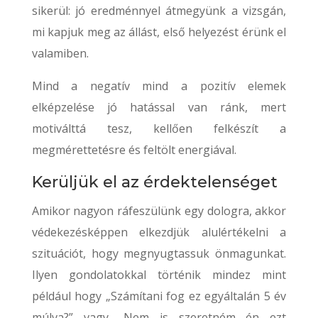
sikerül: jó eredménnyel átmegyünk a vizsgán,
mi kapjuk meg az állást, első helyezést érünk el
valamiben.
Mind a negatív mind a pozitív elemek
elképzelése jó hatással van ránk, mert
motiválttá tesz, kellően felkészít a
megmérettetésre és feltölt energiával.
Kerüljük el az érdektelenséget
Amikor nagyon ráfeszülünk egy dologra, akkor
védekezésképpen elkezdjük alulértékelni a
szituációt, hogy megnyugtassuk önmagunkat.
Ilyen gondolatokkal történik mindez mint
például hogy „Számítani fog ez egyáltalán 5 év
múlva?” vagy „Nem is szeretném én ezt