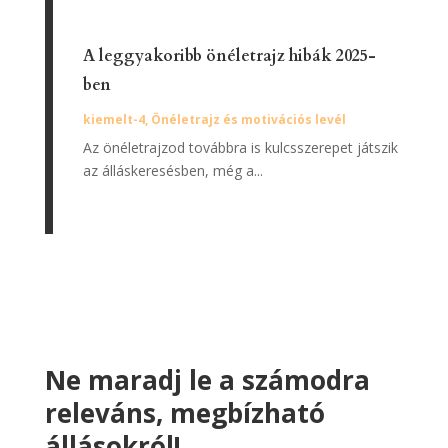
A leggyakoribb önéletrajz hibák 2025-
ben
kiemelt-4
,
Önéletrajz és motivációs levél
Az önéletrajzod továbbra is kulcsszerepet játszik
az álláskeresésben, még a...
Ne maradj le a számodra
releváns, megbízható
állásokról!