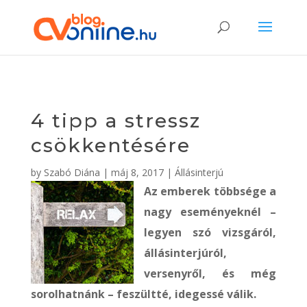
4 tipp a stressz
csökkentésére
by
Szabó Diána
|
máj 8, 2017
|
Állásinterjú
Az emberek többsége a
nagy eseményeknél –
legyen szó vizsgáról,
állásinterjúról,
versenyről, és még
sorolhatnánk – feszültté, idegessé válik.