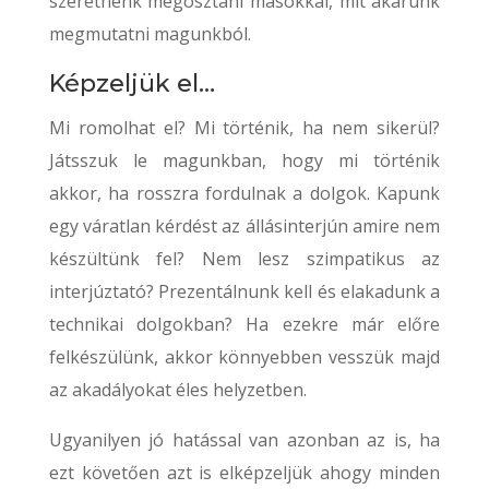
szeretnénk megosztani másokkal, mit akarunk
megmutatni magunkból.
Képzeljük el…
Mi romolhat el? Mi történik, ha nem sikerül?
Játsszuk le magunkban, hogy mi történik
akkor, ha rosszra fordulnak a dolgok. Kapunk
egy váratlan kérdést az állásinterjún amire nem
készültünk fel? Nem lesz szimpatikus az
interjúztató? Prezentálnunk kell és elakadunk a
technikai dolgokban? Ha ezekre már előre
felkészülünk, akkor könnyebben vesszük majd
az akadályokat éles helyzetben.
Ugyanilyen jó hatással van azonban az is, ha
ezt követően azt is elképzeljük ahogy minden