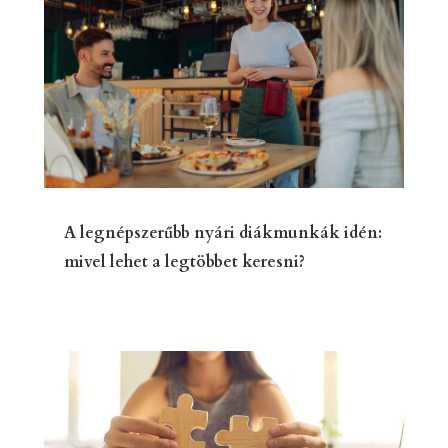
A legnépszerűbb nyári diákmunkák idén:
mivel lehet a legtöbbet keresni?