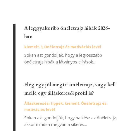
A leggyakoribb önéletrajz hibák 2026-
ban
kiemelt-3
,
Önéletrajz és motivációs levél
Sokan azt gondolják, hogy a legrosszabb
önéletrajz hibák a látványos elírások...
Elég egy jól megírt önéletrajz, vagy kell
mellé egy álláskeresői profil is?
Álláskeresési tippek
,
kiemelt
,
Önéletrajz és
motivációs levél
Sokan azt gondolják, hogy ha kész az önéletrajz,
akkor minden megvan a sikeres...