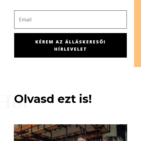
KÉREM AZ ÁLLÁSKERESŐI
HÍRLEVELET
Hot
Olvasd ezt is!