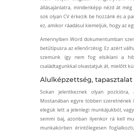
állásajánlatra, mindenképp nézd át még 
sok olyan CV érkezik be hozzánk és a par
ez, amikor ráadásul kiemeljük, hogy az eg
Amennyiben Word dokumentumban szerkesz
betűtípusra az ellenőrzésig. Ez azért vá
szemünk így nem fog elsiklani a hib
családtagunkkal olvastatjuk át, mielőtt kü
Alulképzettség, tapasztalat
Sokan jelentkeznek olyan pozícióra, 
Mostanában egyre többen szeretnének karr
elegük lett a jelenlegi munkájukból, vag
semmi baj, azonban ilyenkor rá kell mu
munkakörben érintőlegesen foglalkoztu