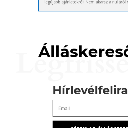
legújabb ajánlatokról! Nem akarsz a nulláról
Álláskereső
Legfriss
Hírlevélfelir