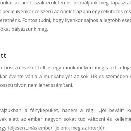
unkat az adott szakterületen és próbáljunk meg tapasztal
 pedig ilyenkor célszerű az önéletrajzban egy célkitűzés rés
retnénk. Fontos tudni, hogy ilyenkor sajnos a legtöbb ese
íciókat pályázzunk meg.
att
 hosszú éveket tölt el egy munkahelyen mégis azt a lojal
 akár évente váltja a munkahelyét az sok HR-es szemében v
osszú távon nem lehet számítani.
rajzukban a fényképüket, hanem a régi, „jól bevált” k
 évek alatt az ember nagyon sokat tud változni és kelleme
gy teljesen „más ember” jelenik meg az interjún.