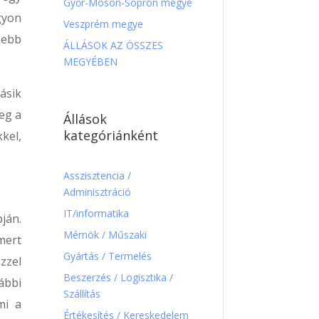
Győr-Moson-Sopron megye
gyon
Veszprém megye
nebb
ÁLLÁSOK AZ ÖSSZES
MEGYÉBEN
ásik
eg a
Állások
kategóriánként
kel,
Asszisztencia /
Adminisztráció
IT/informatika
ján.
Mérnök / Műszaki
mert
Gyártás / Termelés
zzel
Beszerzés / Logisztika /
ábbi
Szállítás
mi a
Értékesítés / Kereskedelem