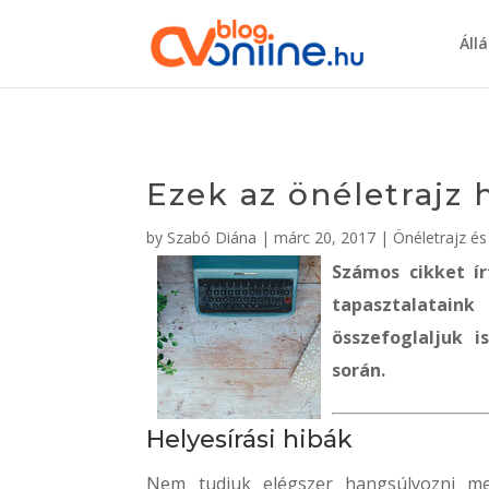
Áll
Ezek az önéletrajz 
by
Szabó Diána
|
márc 20, 2017
|
Önéletrajz és
Számos cikket í
tapasztalatai
összefoglaljuk i
során.
Helyesírási hibák
Nem tudjuk elégszer hangsúlyozni men