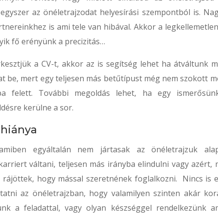
egyszer az önéletrajzodat helyesírási szempontból is. Na
tnereinkhez is ami tele van hibával. Akkor a legkellemetle
yik fő erényünk a precizitás…
tjük a CV-t, akkor az is segítség lehet ha átváltunk m
lhat be, mert egy teljesen más betűtípust még nem szokott m
a felett. További megoldás lehet, ha egy ismerősünk
ldésre kerülne a sor.
 hiánya
amiben egyáltalán nem jártasak az önéletrajzuk alap
iert váltani, teljesen más irányba elindulni vagy azért, 
y rájöttek, hogy mással szeretnének foglalkozni. Nincs is e
tatni az önéletrajzban, hogy valamilyen szinten akár kor
nk a feladattal, vagy olyan készséggel rendelkezünk a