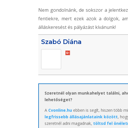
Nem gondolnánk, de sokszor a jelentkezé
fentiekre, mert ezek azok a dolgok, am
álláskeresést és pályázást kívánunk!
Szabó Diána
Szeretnél olyan munkahelyet találni, a
lehetőséget?
A
Cvonline.hu
ebben is segít, hiszen több m
legfrissebb állásajánlataink között
, hog
szeretnél adni magadnak,
töltsd fel önélet