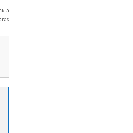
nk a
eres
t