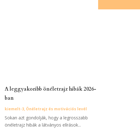
A leggyakoribb önéletrajz hibák 2026-
ban
kiemelt-3
,
Önéletrajz és motivációs levél
Sokan azt gondolják, hogy a legrosszabb
önéletrajz hibák a látványos elírások...