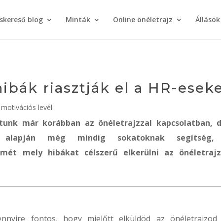
áskereső blog
Minták
Online önéletrajz
Állások
hibák riasztják el a HR-esek
 motivációs levél
rtunk már korábban az önéletrajzzal kapcsolatban, 
nk alapján még mindig sokatoknak segítség,
smét mely hibákat célszerű elkerülni az önéletrajz
nyire fontos, hogy mielőtt elküldöd az önéletrajzod