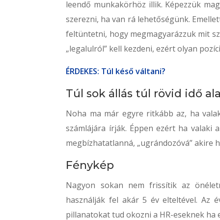
leendő munkakörhöz illik. Képezzük mag
szerezni, ha van rá lehetőségünk. Emellett
feltüntetni, hogy megmagyarázzuk mit sze
„legalulról” kell kezdeni, ezért olyan poz
ÉRDEKES: Túl késő váltani?
Túl sok állás túl rövid idő al
Noha ma már egyre ritkább az, ha valaki
számlájára írják. Éppen ezért ha valaki
megbízhatatlanná, „ugrándozóvá” akire h
Fénykép
Nagyon sokan nem frissítik az önélet
használják fel akár 5 év elteltével. Az
pillanatokat tud okozni a HR-eseknek ha e