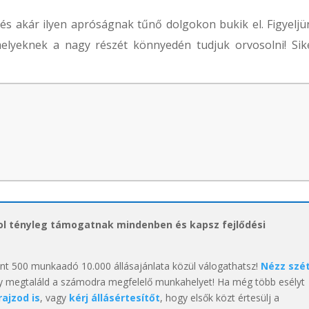
s akár ilyen apróságnak tűnő dolgokon bukik el. Figyeljü
elyeknek a nagy részét könnyedén tudjuk orvosolni! Sik
hol tényleg támogatnak mindenben és kapsz fejlődési
int 500 munkaadó 10.000 állásajánlata közül válogathatsz!
Nézz szé
y megtaláld a számodra megfelelő munkahelyet! Ha még több esélyt
rajzod is
, vagy
kérj állásértesítőt
, hogy elsők közt értesülj a