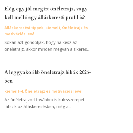
Elég egy jól megírt önéletrajz, vagy
kell mellé egy álláskeresői profil is?
Álláskeresési tippek
,
kiemelt
,
Önéletrajz és
motivációs levél
Sokan azt gondolják, hogy ha kész az
önéletrajz, akkor minden megvan a sikeres...
A leggyakoribb önéletrajz hibák 2025-
ben
kiemelt-4
,
Önéletrajz és motivációs levél
Az önéletrajzod továbbra is kulcsszerepet
játszik az álláskeresésben, még a...