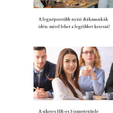
A legnépszerűbb nyári diákmunkák
idén: mivel lehet a legtöbbet keresni?
A sikeres HR-es 5 ismertetőjele