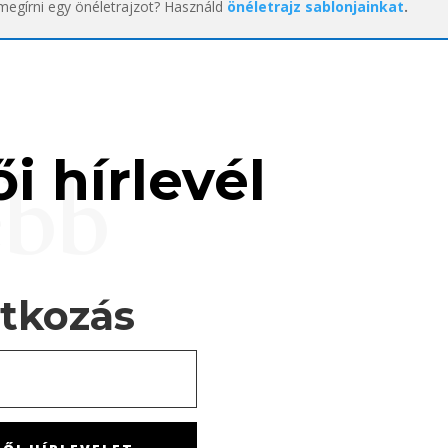
 megírni egy önéletrajzot? Használd
önéletrajz sablonjainkat
.
i hírlevél
ebb
atkozás