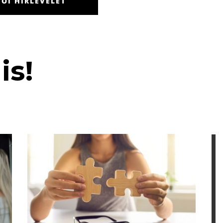
ŐI HÍRLEVELET
is!