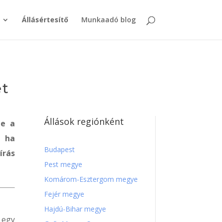
Állásértesítő
Munkaadó blog
et
Állások regiónként
de a
 ha
Budapest
írás
Pest megye
Komárom-Esztergom megye
Fejér megye
Hajdú-Bihar megye
 egy