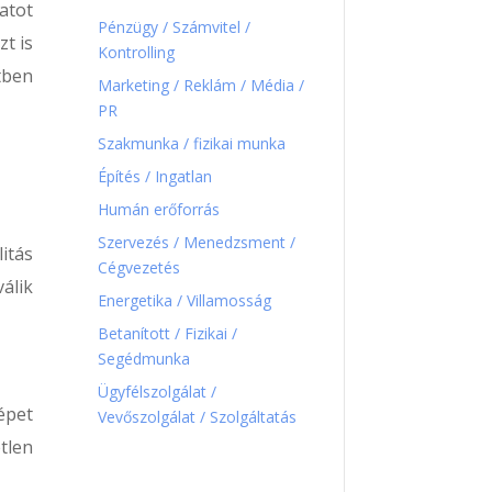
atot
Pénzügy / Számvitel /
zt is
Kontrolling
tben
Marketing / Reklám / Média /
PR
Szakmunka / fizikai munka
Építés / Ingatlan
Humán erőforrás
Szervezés / Menedzsment /
itás
Cégvezetés
álik
Energetika / Villamosság
Betanított / Fizikai /
Segédmunka
Ügyfélszolgálat /
épet
Vevőszolgálat / Szolgáltatás
tlen