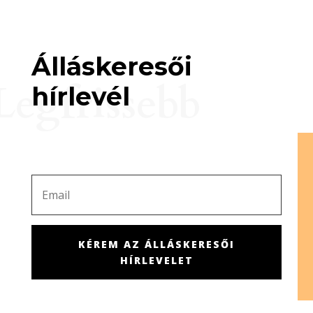
Álláskeresői
Legfrissebb
hírlevél
KÉREM AZ ÁLLÁSKERESŐI
HÍRLEVELET