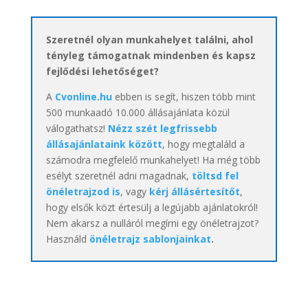
Szeretnél olyan munkahelyet találni, ahol
tényleg támogatnak mindenben és kapsz
fejlődési lehetőséget?
A
Cvonline.hu
ebben is segít, hiszen több mint
500 munkaadó 10.000 állásajánlata közül
válogathatsz!
Nézz szét legfrissebb
állásajánlataink között
, hogy megtaláld a
számodra megfelelő munkahelyet! Ha még több
esélyt szeretnél adni magadnak,
töltsd fel
önéletrajzod is
, vagy
kérj állásértesítőt
,
hogy elsők közt értesülj a legújabb ajánlatokról!
Nem akarsz a nulláról megírni egy önéletrajzot?
Használd
önéletrajz sablonjainkat
.