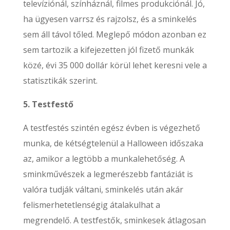
televíziónál, színháznál, filmes produkciónál. Jó,
ha ügyesen varrsz és rajzolsz, és a sminkelés
sem áll távol tőled. Meglepő módon azonban ez
sem tartozik a kifejezetten jól fizető munkák
közé, évi 35 000 dollár körül lehet keresni vele a
statisztikák szerint.
5. Testfestő
A testfestés szintén egész évben is végezhető
munka, de kétségtelenül a Halloween időszaka
az, amikor a legtöbb a munkalehetőség. A
sminkművészek a legmerészebb fantáziát is
valóra tudják váltani, sminkelés után akár
felismerhetetlenségig átalakulhat a
megrendelő. A testfestők, sminkesek átlagosan