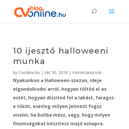
10 ijesztő halloweeni
munka
by
Cvonline.hu
|
okt 30, 2018
|
Karriertanácsok
Nyakunkon a Halloween-szezon, ideje
elgondolkodni arról, hogyan töltöd el az
estét, hogyan díszíted fel a lakást, faragsz-
e tököt, esetleg milyen jelmezt fogsz
viselni, ha buliba mész, vagy, hogy milyen
finomságokat készítesz majd aznapra.