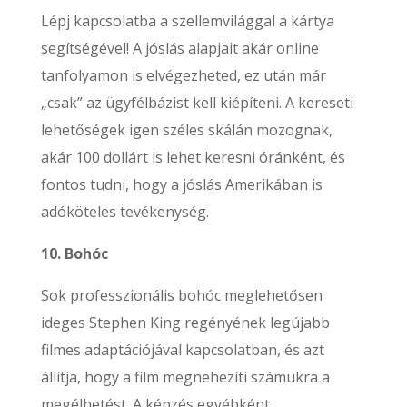
Lépj kapcsolatba a szellemvilággal a kártya
segítségével! A jóslás alapjait akár online
tanfolyamon is elvégezheted, ez után már
„csak” az ügyfélbázist kell kiépíteni. A kereseti
lehetőségek igen széles skálán mozognak,
akár 100 dollárt is lehet keresni óránként, és
fontos tudni, hogy a jóslás Amerikában is
adóköteles tevékenység.
10. Bohóc
Sok professzionális bohóc meglehetősen
ideges Stephen King regényének legújabb
filmes adaptációjával kapcsolatban, és azt
állítja, hogy a film megnehezíti számukra a
megélhetést. A képzés egyébként