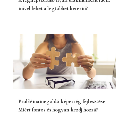
A legnépszerűbb nyári diákmunkák idén:
mivel lehet a legtöbbet keresni?
Problémamegoldó képesség fejlesztése:
Miért fontos és hogyan kezdj hozzá?