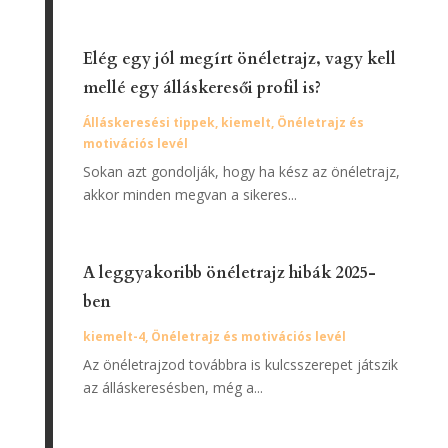
Elég egy jól megírt önéletrajz, vagy kell
mellé egy álláskeresői profil is?
Álláskeresési tippek
,
kiemelt
,
Önéletrajz és
motivációs levél
Sokan azt gondolják, hogy ha kész az önéletrajz,
akkor minden megvan a sikeres...
A leggyakoribb önéletrajz hibák 2025-
ben
kiemelt-4
,
Önéletrajz és motivációs levél
Az önéletrajzod továbbra is kulcsszerepet játszik
az álláskeresésben, még a...