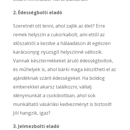
2. Édességbolti eladó
Szeretnél ott lenni, ahol zajlik az élet? Erre
remek helyszín a cukorkabolt, ami ettől az
időszaktól a kezdve a hálaadáson át egészen
karácsonyig nyüzsgő helyszínné változik.
Vannak késztermékeket áruló édességboltok,
és műhelyek is, ahol bárki maga készítheti el az
ajándéknak szánt édességeket. Ha boldog
emberekkel akarsz találkozni, vállalj
idénymunkát a csokiboltban, ahol sok
munkáltató vásárlási kedvezményt is biztosít!
Jól hangzik, igaz?
3. Jelmezbolti eladó