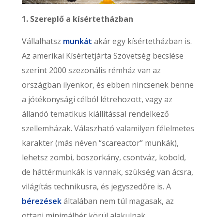
1. Szereplő a kísértetházban
Vállalhatsz
munkát
akár egy kísértetházban is.
Az amerikai Kísértetjárta Szövetség becslése
szerint 2000 szezonális rémház van az
országban ilyenkor, és ebben nincsenek benne
a jótékonysági célból létrehozott, vagy az
állandó tematikus kiállítással rendelkező
szellemházak. Válaszható valamilyen félelmetes
karakter (más néven “scareactor” munkák),
lehetsz zombi, boszorkány, csontváz, kobold,
de háttérmunkák is vannak, szükség van ácsra,
világítás technikusra, és jegyszedőre is. A
bérezések
általában nem túl magasak, az
ottani minimálbér körül alakulnak.