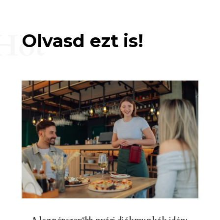
Hot
Olvasd ezt is!