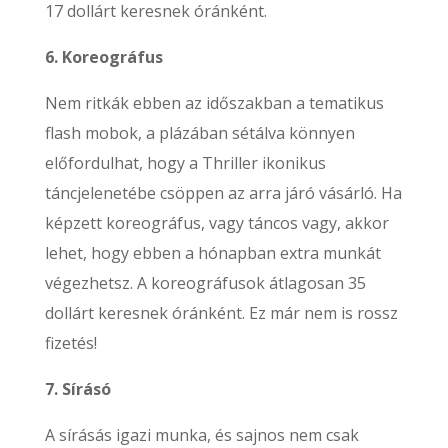
17 dollárt keresnek óránként.
6. Koreográfus
Nem ritkák ebben az időszakban a tematikus
flash mobok, a plázában sétálva könnyen
előfordulhat, hogy a Thriller ikonikus
táncjelenetébe csöppen az arra járó vásárló. Ha
képzett koreográfus, vagy táncos vagy, akkor
lehet, hogy ebben a hónapban extra munkát
végezhetsz. A koreográfusok átlagosan 35
dollárt keresnek óránként. Ez már nem is rossz
fizetés!
7. Sírásó
A sírásás igazi munka, és sajnos nem csak