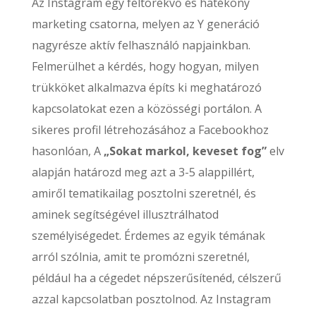
Az Instagram egy feltörekvő és hatékony
marketing csatorna, melyen az Y generáció
nagyrésze aktív felhasználó napjainkban.
Felmerülhet a kérdés, hogy hogyan, milyen
trükköket alkalmazva építs ki meghatározó
kapcsolatokat ezen a közösségi portálon. A
sikeres profil létrehozásához a Facebookhoz
hasonlóan, A
„Sokat markol, keveset fog”
elv
alapján határozd meg azt a 3-5 alappillért,
amiről tematikailag posztolni szeretnél, és
aminek segítségével illusztrálhatod
személyiségedet. Érdemes az egyik témának
arról szólnia, amit te promózni szeretnél,
például ha a cégedet népszerűsítenéd, célszerű
azzal kapcsolatban posztolnod. Az Instagram