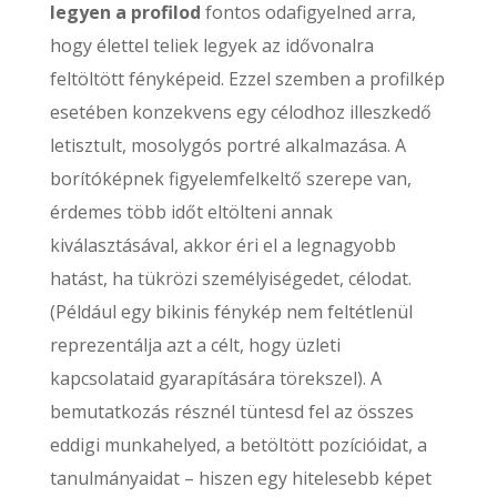
legyen a profilod
fontos odafigyelned arra,
hogy élettel teliek legyek az idővonalra
feltöltött fényképeid. Ezzel szemben a profilkép
esetében konzekvens egy célodhoz illeszkedő
letisztult, mosolygós portré alkalmazása. A
borítóképnek figyelemfelkeltő szerepe van,
érdemes több időt eltölteni annak
kiválasztásával, akkor éri el a legnagyobb
hatást, ha tükrözi személyiségedet, célodat.
(Például egy bikinis fénykép nem feltétlenül
reprezentálja azt a célt, hogy üzleti
kapcsolataid gyarapítására törekszel). A
bemutatkozás résznél tüntesd fel az összes
eddigi munkahelyed, a betöltött pozícióidat, a
tanulmányaidat – hiszen egy hitelesebb képet