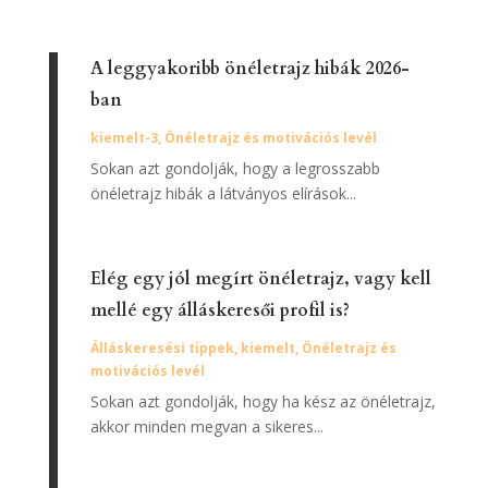
A leggyakoribb önéletrajz hibák 2026-
ban
kiemelt-3
,
Önéletrajz és motivációs levél
Sokan azt gondolják, hogy a legrosszabb
önéletrajz hibák a látványos elírások...
Elég egy jól megírt önéletrajz, vagy kell
mellé egy álláskeresői profil is?
Álláskeresési tippek
,
kiemelt
,
Önéletrajz és
motivációs levél
Sokan azt gondolják, hogy ha kész az önéletrajz,
akkor minden megvan a sikeres...