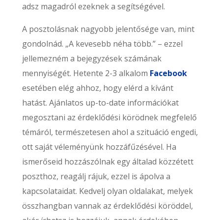
adsz magadról ezeknek a segítségével.
A posztolásnak nagyobb jelentősége van, mint
gondolnád. „A kevesebb néha több.” – ezzel
jellemezném a bejegyzések számának
mennyiségét. Hetente 2-3 alkalom
Facebook
esetében elég ahhoz, hogy elérd a kívánt
hatást. Ajánlatos up-to-date információkat
megosztani az érdeklődési körödnek megfelelő
témáról, természetesen ahol a szituáció engedi,
ott saját véleményünk hozzáfűzésével. Ha
ismerőseid hozzászólnak egy általad közzétett
poszthoz, reagálj rájuk, ezzel is ápolva a
kapcsolataidat. Kedvelj olyan oldalakat, melyek
összhangban vannak az érdeklődési köröddel,