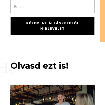
KÉREM AZ ÁLLÁSKERESŐI
HÍRLEVELET
Hot
Olvasd ezt is!