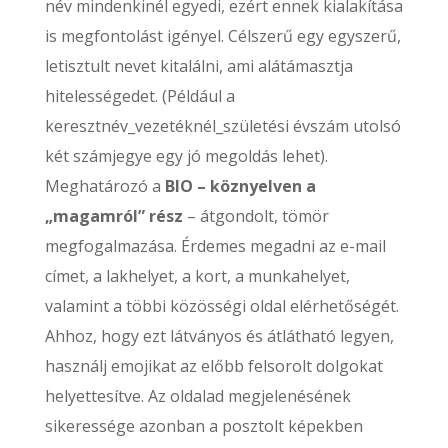
név mindenkinél egyedi, ezért ennek kialakítása
is megfontolást igényel. Célszerű egy egyszerű,
letisztult nevet kitalálni, ami alátámasztja
hitelességedet. (Például a
keresztnév_vezetéknél_születési évszám utolsó
két számjegye egy jó megoldás lehet).
Meghatározó a
BIO – köznyelven a
„magamról” rész
– átgondolt, tömör
megfogalmazása. Érdemes megadni az e-mail
címet, a lakhelyet, a kort, a munkahelyet,
valamint a többi közösségi oldal elérhetőségét.
Ahhoz, hogy ezt látványos és átlátható legyen,
használj emojikat az előbb felsorolt dolgokat
helyettesítve. Az oldalad megjelenésének
sikeressége azonban a posztolt képekben