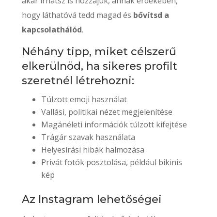
akár írhatsz is hozzájuk, annak érdekében,
hogy láthatóvá tedd magad és
bővítsd a
kapcsolathálód
.
Néhány tipp, miket célszerű
elkerülnöd, ha sikeres profilt
szeretnél létrehozni:
Túlzott emoji használat
Vallási, politikai nézet megjelenítése
Magánéleti információk túlzott kifejtése
Trágár szavak használata
Helyesírási hibák halmozása
Privát fotók posztolása, például bikinis
kép
Az Instagram lehetőségei