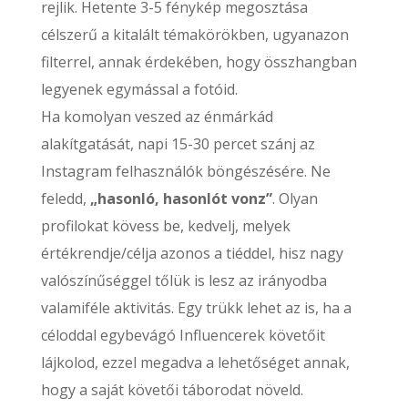
rejlik. Hetente 3-5 fénykép megosztása
célszerű a kitalált témakörökben, ugyanazon
filterrel, annak érdekében, hogy összhangban
legyenek egymással a fotóid.
Ha komolyan veszed az énmárkád
alakítgatását, napi 15-30 percet szánj az
Instagram felhasználók böngészésére. Ne
feledd,
„hasonló, hasonlót vonz”
. Olyan
profilokat kövess be, kedvelj, melyek
értékrendje/célja azonos a tiéddel, hisz nagy
valószínűséggel tőlük is lesz az irányodba
valamiféle aktivitás. Egy trükk lehet az is, ha a
céloddal egybevágó Influencerek követőit
lájkolod, ezzel megadva a lehetőséget annak,
hogy a saját követői táborodat növeld.