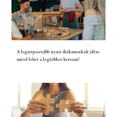
A legnépszerűbb nyári diákmunkák idén:
mivel lehet a legtöbbet keresni?