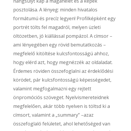
hangsúlyt kap a magánélet és a képek
posztolása. A lényeg: minden hivatalos
formátumú és precíz legyen! Profilképként egy
portrét tölts fel magadról, melyen üzleti
öltözetben, jó kiállással pompázol. A címsor –
ami lényegében egy rövid bemutatkozás –
megfelelő kitöltése kulcsfontosságú ahhoz,
hogy elérd azt, hogy megnézzék az oldaladat.
Érdemes röviden összefoglalni az érdeklődési
körödet, pár kulcsfontosságú képességedet,
valamint megfogalmazni egy rejtett
önpromóciós szöveget. Nyelvismereteidnek
megfelelően, akár több nyelven is töltsd ki a
címsort, valamint a „summary” –azaz
összefoglaló felületet, ahol lehetőséged van