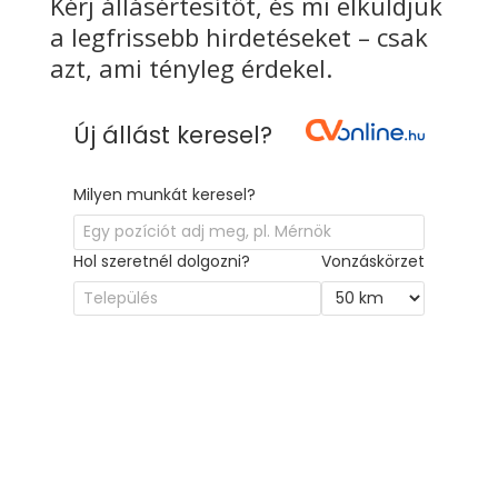
Kérj állásértesítőt, és mi elküldjük
a legfrissebb hirdetéseket – csak
azt, ami tényleg érdekel.