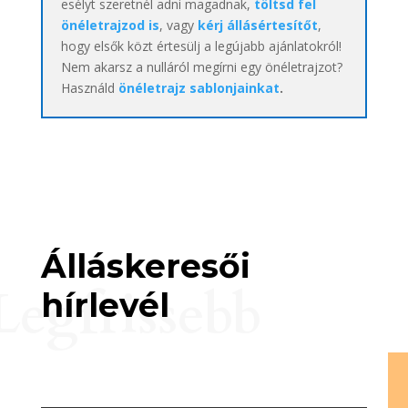
esélyt szeretnél adni magadnak,
töltsd fel
önéletrajzod is
, vagy
kérj állásértesítőt
,
hogy elsők közt értesülj a legújabb ajánlatokról!
Nem akarsz a nulláról megírni egy önéletrajzot?
Használd
önéletrajz sablonjainkat
.
Álláskeresői
Legfrissebb
hírlevél