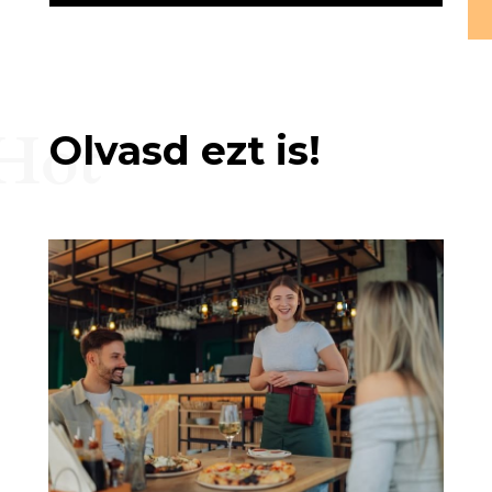
Hot
Olvasd ezt is!