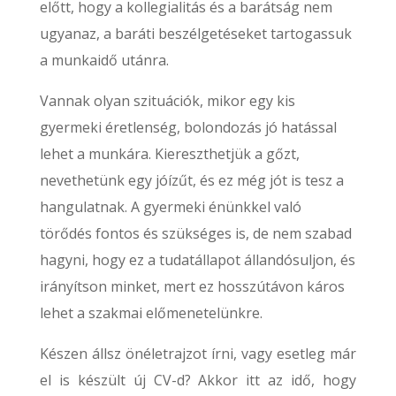
előtt, hogy a kollegialitás és a barátság nem
ugyanaz, a baráti beszélgetéseket tartogassuk
a munkaidő utánra.
Vannak olyan szituációk, mikor egy kis
gyermeki éretlenség, bolondozás jó hatással
lehet a munkára. Kiereszthetjük a gőzt,
nevethetünk egy jóízűt, és ez még jót is tesz a
hangulatnak. A gyermeki énünkkel való
törődés fontos és szükséges is, de nem szabad
hagyni, hogy ez a tudatállapot állandósuljon, és
irányítson minket, mert ez hosszútávon káros
lehet a szakmai előmenetelünkre.
Készen állsz önéletrajzot írni, vagy esetleg már
el is készült új CV-d? Akkor itt az idő, hogy