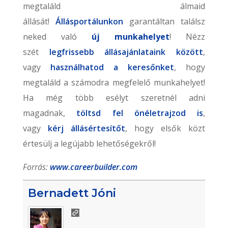
megtaláld álmaid
állását!
Állásportálunkon
garantáltan találsz
neked való
új munkahelyet
! Nézz
szét
legfrissebb állásajánlataink között
,
vagy
használhatod a keresőnket
, hogy
megtaláld a számodra megfelelő munkahelyet!
Ha még több esélyt szeretnél adni
magadnak,
töltsd fel önéletrajzod is
,
vagy
kérj állásértesítőt
, hogy elsők közt
értesülj a legújabb lehetőségekről!
Forrás:
www.careerbuilder.com
Bernadett Jóni