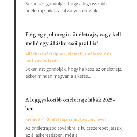
Sokan azt gondolják, hogy a legrosszabb
önéletrajz hibák a látványos elírások...
Elég egy jól megírt önéletrajz, vagy kell
mellé egy álláskeresői profil is?
Álláskeresési tippek
,
kiemelt
,
Önéletrajz és
motivációs levél
Sokan azt gondolják, hogy ha kész az önéletrajz,
akkor minden megvan a sikeres...
A leggyakoribb önéletrajz hibák 2025-
ben
kiemelt-4
,
Önéletrajz és motivációs levél
Az önéletrajzod továbbra is kulcsszerepet játszik
az álláskeresésben, még a...