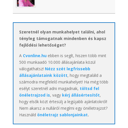
Szeretnél olyan munkahelyet találni, ahol
tényleg támogatnak mindenben és kapsz
fejlődési lehetőséget?
A
Cvonline.hu
ebben is segít, hiszen több mint
500 munkaadó 10.000 állásajánlata közül
válogathatsz!
Nézz szét legfrissebb
állásajánlataink között
, hogy megtaláld a
számodra megfelelő munkahelyet! Ha még több
esélyt szeretnél adni magadnak,
töltsd fel
önéletrajzod is
, vagy
kérj állásértesítőt
,
hogy elsők közt értesülj a legújabb ajánlatokról!
Nem akarsz a nulláról megírni egy önéletrajzot?
Használd
önéletrajz sablonjainkat
.