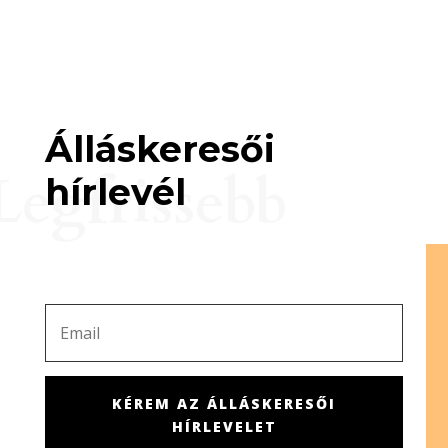
Álláskeresői
Legfrissebb
hírlevél
KÉREM AZ ÁLLÁSKERESŐI
HÍRLEVELET