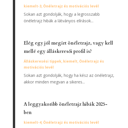
kiemelt-3
,
Önéletrajz és motivációs levél
Sokan azt gondolják, hogy a legrosszabb
önéletrajz hibák a látványos elírások...
Elég egy jól megírt önéletrajz, vagy kell
mellé egy álláskeresői profil is?
Álláskeresési tippek
,
kiemelt
,
Önéletrajz és
motivációs levél
Sokan azt gondolják, hogy ha kész az önéletrajz,
akkor minden megvan a sikeres...
A leggyakoribb önéletrajz hibák 2025-
ben
kiemelt-4
,
Önéletrajz és motivációs levél