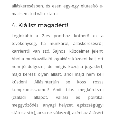
álláskeresésben, és ezen egy-egy elutasító e-
mail sem tud változtatni.
4. Kiállsz magadért!
Leginkább a 2-es ponthoz köthető ez a
tevékenység, ha munkáról, álláskeresésről,
karrierről van szó. Sajnos, küzdelmet jelent.
Ahol a munkavállalói jogaidért küzdeni kell, ott
nem jó dolgozni, de mégis küzdj a jogaidért,
majd keress olyan állást, ahol majd nem kell
küzdeni. Állásinterjún se köss rossz
kompromisszumot! Amit tilos megkérdezni
(családi állapot, vallási és politikai
meggyőződés, anyagi helyzet, egészségügyi
státusz stb.), arra ne válaszolj, azért az állásért