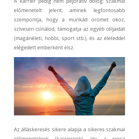
A karrier pedig nem pejoratív dolog: szakmai
előmenetelt jelent, aminek legfontosabb
szempontja, hogy a munkád örömet okoz,
szívesen csinálod, támogatja az egyéb céljaidat
(magánéleti, hobbi, sport stb.), és az életeddel
elégedett emberként élsz.
Az álláskeresés sikere alapja a sikeres szakmai
előmenetelnek (karriernek), így a rossz