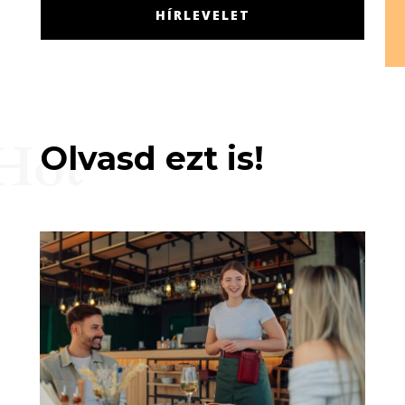
HÍRLEVELET
Hot
Olvasd ezt is!