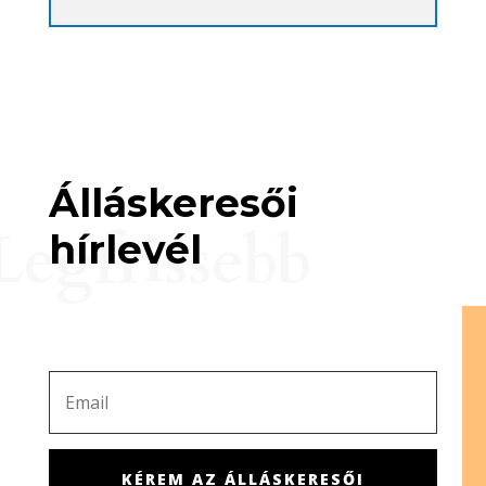
Álláskeresői
Legfrissebb
hírlevél
KÉREM AZ ÁLLÁSKERESŐI