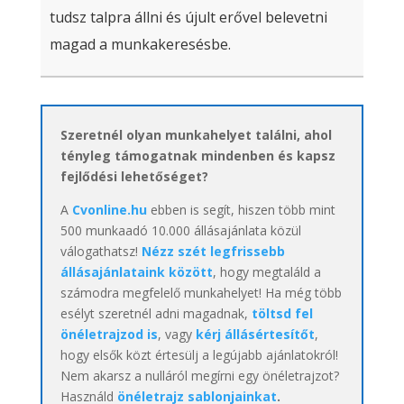
tudsz talpra állni és újult erővel belevetni
magad a munkakeresésbe.
Szeretnél olyan munkahelyet találni, ahol
tényleg támogatnak mindenben és kapsz
fejlődési lehetőséget?
A
Cvonline.hu
ebben is segít, hiszen több mint
500 munkaadó 10.000 állásajánlata közül
válogathatsz!
Nézz szét legfrissebb
állásajánlataink között
, hogy megtaláld a
számodra megfelelő munkahelyet! Ha még több
esélyt szeretnél adni magadnak,
töltsd fel
önéletrajzod is
, vagy
kérj állásértesítőt
,
hogy elsők közt értesülj a legújabb ajánlatokról!
Nem akarsz a nulláról megírni egy önéletrajzot?
Használd
önéletrajz sablonjainkat
.