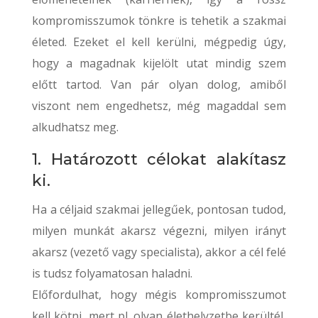
kompromisszumok tönkre is tehetik a szakmai
életed. Ezeket el kell kerülni, mégpedig úgy,
hogy a magadnak kijelölt utat mindig szem
előtt tartod. Van pár olyan dolog, amiből
viszont nem engedhetsz, még magaddal sem
alkudhatsz meg.
1. Határozott célokat alakítasz
ki.
Ha a céljaid szakmai jellegűek, pontosan tudod,
milyen munkát akarsz végezni, milyen irányt
akarsz (vezető vagy specialista), akkor a cél felé
is tudsz folyamatosan haladni.
Előfordulhat, hogy mégis kompromisszumot
kell kötni, mert pl. olyan élethelyzetbe kerültél,