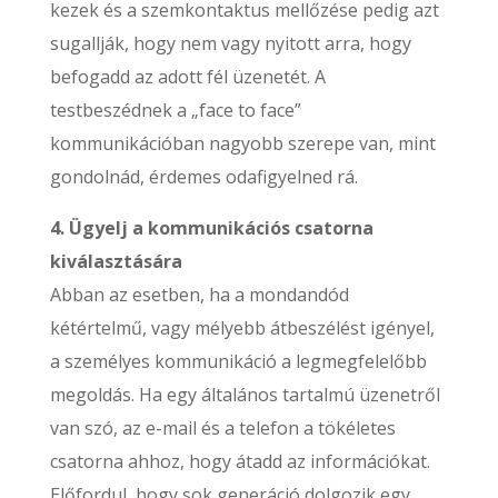
kezek és a szemkontaktus mellőzése pedig azt
sugallják, hogy nem vagy nyitott arra, hogy
befogadd az adott fél üzenetét. A
testbeszédnek a „face to face”
kommunikációban nagyobb szerepe van, mint
gondolnád, érdemes odafigyelned rá.
4. Ügyelj a kommunikációs csatorna
kiválasztására
Abban az esetben, ha a mondandód
kétértelmű, vagy mélyebb átbeszélést igényel,
a személyes kommunikáció a legmegfelelőbb
megoldás. Ha egy általános tartalmú üzenetről
van szó, az e-mail és a telefon a tökéletes
csatorna ahhoz, hogy átadd az információkat.
Előfordul, hogy sok generáció dolgozik egy