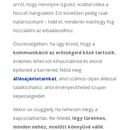
arról, hogy mennyire izgulsz, ezáltal oldva a
feszült hangulatot. Ezt követően pedig csak
határozottan! – hidd el, mindenki máshogy fog
hozzáállni az előadásodhoz.
Összességében, ha úgy érzed, hogy a
kommunikáció az erősségeid közé tartozik
,
érdemes lehet ezt kihasználnod és eköré
építened a karriered. Nézd meg
állásajánlatainkat
, ahol számos olyan állással
találkozhatsz, ahol érvényesítheted szuper
képességeidet.
Akkor se csüggedj, ha nehezen megy a
kapcsolattartás. Ne feledd,
légy türelmes,
minden nehéz, mielőtt könnyűvé válik
.