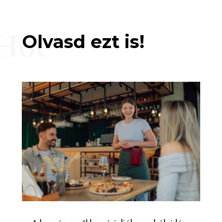
Hot
Olvasd ezt is!