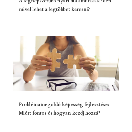
A legnépszerűbb nyári diákmunkák idén:
mivel lehet a legtöbbet keresni?
Problémamegoldó képesség fejlesztése:
Miért fontos és hogyan kezdj hozzá?