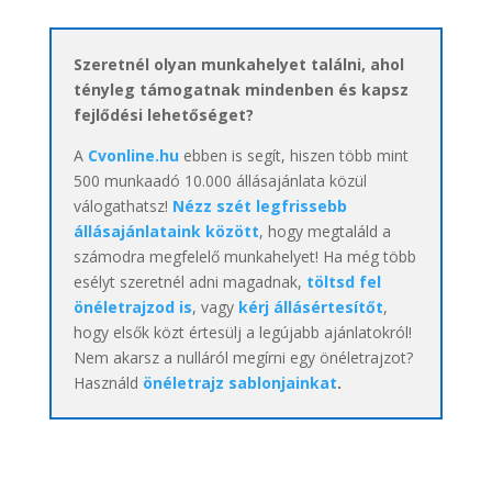
Szeretnél olyan munkahelyet találni, ahol
tényleg támogatnak mindenben és kapsz
fejlődési lehetőséget?
A
Cvonline.hu
ebben is segít, hiszen több mint
500 munkaadó 10.000 állásajánlata közül
válogathatsz!
Nézz szét legfrissebb
állásajánlataink között
, hogy megtaláld a
számodra megfelelő munkahelyet! Ha még több
esélyt szeretnél adni magadnak,
töltsd fel
önéletrajzod is
, vagy
kérj állásértesítőt
,
hogy elsők közt értesülj a legújabb ajánlatokról!
Nem akarsz a nulláról megírni egy önéletrajzot?
Használd
önéletrajz sablonjainkat
.