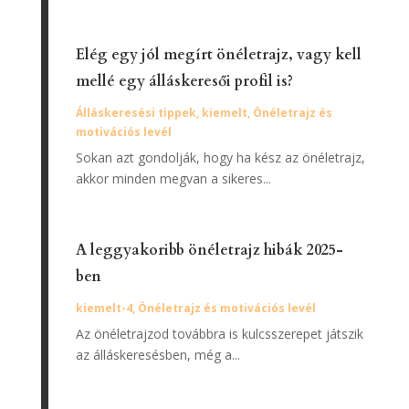
Elég egy jól megírt önéletrajz, vagy kell
mellé egy álláskeresői profil is?
Álláskeresési tippek
,
kiemelt
,
Önéletrajz és
motivációs levél
Sokan azt gondolják, hogy ha kész az önéletrajz,
akkor minden megvan a sikeres...
A leggyakoribb önéletrajz hibák 2025-
ben
kiemelt-4
,
Önéletrajz és motivációs levél
Az önéletrajzod továbbra is kulcsszerepet játszik
az álláskeresésben, még a...