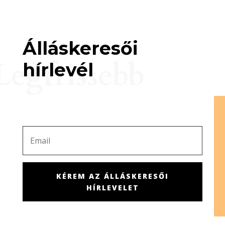
Álláskeresői
Legfrissebb
hírlevél
KÉREM AZ ÁLLÁSKERESŐI
HÍRLEVELET