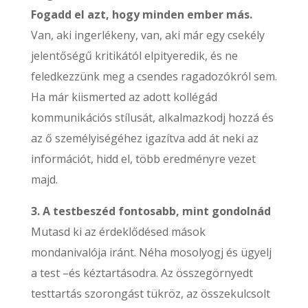
Fogadd el azt, hogy minden ember más.
Van, aki ingerlékeny, van, aki már egy csekély
jelentőségű kritikától elpityeredik, és ne
feledkezzünk meg a csendes ragadozókról sem.
Ha már kiismerted az adott kollégád
kommunikációs stílusát, alkalmazkodj hozzá és
az ő személyiségéhez igazítva add át neki az
információt, hidd el, több eredményre vezet
majd.
3. A testbeszéd fontosabb, mint gondolnád
Mutasd ki az érdeklődésed mások
mondanivalója iránt. Néha mosolyogj és ügyelj
a test –és kéztartásodra. Az összegörnyedt
testtartás szorongást tükröz, az összekulcsolt