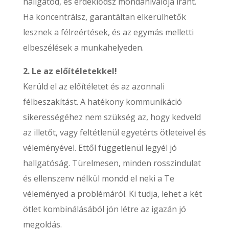
hallgatod, és érdeklődsz mondanivalója iránt.
Ha koncentrálsz, garantáltan elkerülhetők
lesznek a félreértések, és az egymás melletti
elbeszélések a munkahelyeden.
2. Le az előítéletekkel!
Kerüld el az előítéletet és az azonnali
félbeszakítást. A hatékony kommunikáció
sikerességéhez nem szükség az, hogy kedveld
az illetőt, vagy feltétlenül egyetérts ötleteivel és
véleményével. Ettől függetlenül legyél jó
hallgatóság. Türelmesen, minden rosszindulat
és ellenszenv nélkül mondd el neki a Te
véleményed a problémáról. Ki tudja, lehet a két
ötlet kombinálásából jön létre az igazán jó
megoldás.