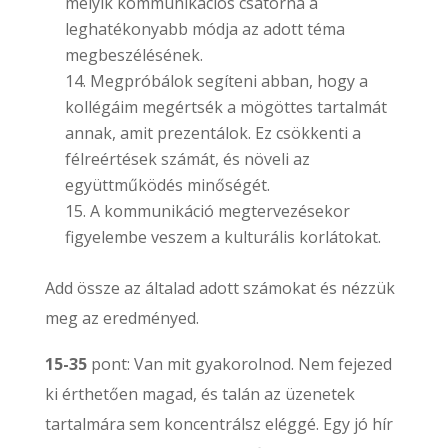
melyik kommunikációs csatorna a
leghatékonyabb módja az adott téma
megbeszélésének.
Megpróbálok segíteni abban, hogy a
kollégáim megértsék a mögöttes tartalmát
annak, amit prezentálok. Ez csökkenti a
félreértések számát, és növeli az
együttműködés minőségét.
A kommunikáció megtervezésekor
figyelembe veszem a kulturális korlátokat.
Add össze az általad adott számokat és nézzük
meg az eredményed.
15-35
pont: Van mit gyakorolnod. Nem fejezed
ki érthetően magad, és talán az üzenetek
tartalmára sem koncentrálsz eléggé. Egy jó hír