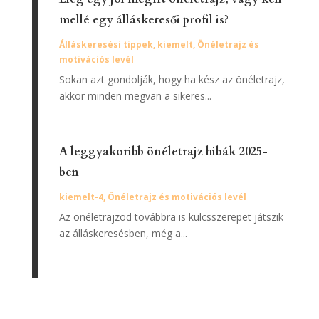
mellé egy álláskeresői profil is?
Álláskeresési tippek
,
kiemelt
,
Önéletrajz és
motivációs levél
Sokan azt gondolják, hogy ha kész az önéletrajz,
akkor minden megvan a sikeres...
A leggyakoribb önéletrajz hibák 2025-
ben
kiemelt-4
,
Önéletrajz és motivációs levél
Az önéletrajzod továbbra is kulcsszerepet játszik
az álláskeresésben, még a...