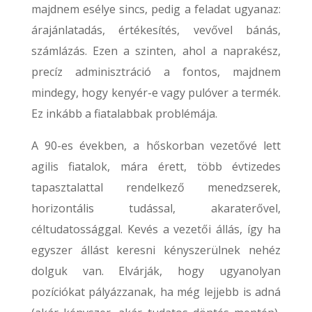
majdnem esélye sincs, pedig a feladat ugyanaz:
árajánlatadás, értékesítés, vevővel bánás,
számlázás. Ezen a szinten, ahol a naprakész,
precíz adminisztráció a fontos, majdnem
mindegy, hogy kenyér-e vagy pulóver a termék.
Ez inkább a fiatalabbak problémája.
A 90-es években, a hőskorban vezetővé lett
agilis fiatalok, mára érett, több évtizedes
tapasztalattal rendelkező menedzserek,
horizontális tudással, akaraterővel,
céltudatossággal. Kevés a vezetői állás, így ha
egyszer állást keresni kényszerülnek nehéz
dolguk van. Elvárják, hogy ugyanolyan
pozíciókat pályázzanak, ha még lejjebb is adná