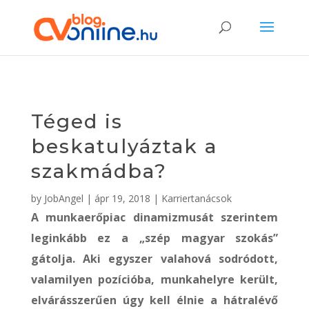
Téged is
beskatulyáztak a
szakmádba?
by
JobAngel
|
ápr 19, 2018
|
Karriertanácsok
A munkaerőpiac dinamizmusát szerintem
leginkább ez a „szép magyar szokás”
gátolja. Aki egyszer valahová sodródott,
valamilyen pozícióba, munkahelyre került,
elvárásszerűen úgy kell élnie a hátralévő