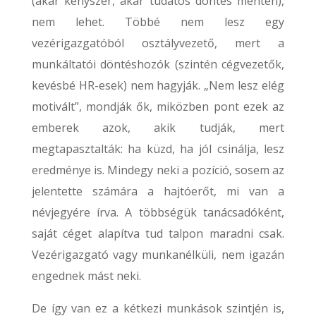
(akár kényszer, akár tudatos döntés mentén),
nem lehet. Többé nem lesz egy
vezérigazgatóból osztályvezető, mert a
munkáltatói döntéshozók (szintén cégvezetők,
kevésbé HR-esek) nem hagyják. „Nem lesz elég
motivált”, mondják ők, miközben pont ezek az
emberek azok, akik tudják, mert
megtapasztalták: ha küzd, ha jól csinálja, lesz
eredménye is. Mindegy neki a pozíció, sosem az
jelentette számára a hajtóerőt, mi van a
névjegyére írva. A többségük tanácsadóként,
saját céget alapítva tud talpon maradni csak.
Vezérigazgató vagy munkanélküli, nem igazán
engednek mást neki.
De így van ez a kétkezi munkások szintjén is,