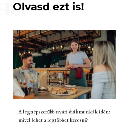
Hot
Olvasd ezt is!
A legnépszerűbb nyári diákmunkák idén:
mivel lehet a legtöbbet keresni?