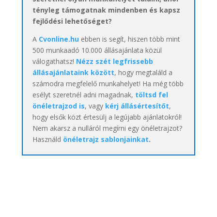
tényleg támogatnak mindenben és kapsz
fejlődési lehetőséget?
A
Cvonline.hu
ebben is segít, hiszen több mint
500 munkaadó 10.000 állásajánlata közül
válogathatsz!
Nézz szét legfrissebb
állásajánlataink között
, hogy megtaláld a
számodra megfelelő munkahelyet! Ha még több
esélyt szeretnél adni magadnak,
töltsd fel
önéletrajzod is
, vagy
kérj állásértesítőt
,
hogy elsők közt értesülj a legújabb ajánlatokról!
Nem akarsz a nulláról megírni egy önéletrajzot?
Használd
önéletrajz sablonjainkat
.