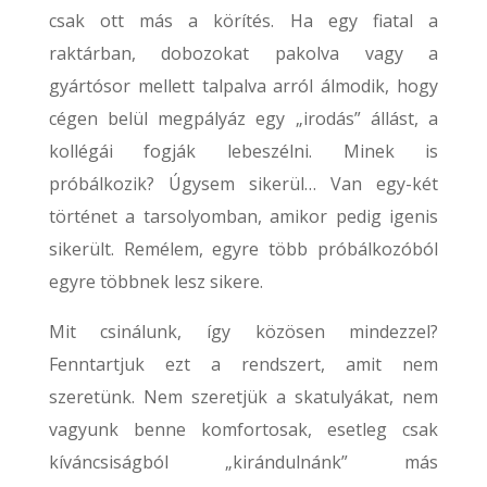
csak ott más a körítés. Ha egy fiatal a
raktárban, dobozokat pakolva vagy a
gyártósor mellett talpalva arról álmodik, hogy
cégen belül megpályáz egy „irodás” állást, a
kollégái fogják lebeszélni. Minek is
próbálkozik? Úgysem sikerül… Van egy-két
történet a tarsolyomban, amikor pedig igenis
sikerült. Remélem, egyre több próbálkozóból
egyre többnek lesz sikere.
Mit csinálunk, így közösen mindezzel?
Fenntartjuk ezt a rendszert, amit nem
szeretünk. Nem szeretjük a skatulyákat, nem
vagyunk benne komfortosak, esetleg csak
kíváncsiságból „kirándulnánk” más