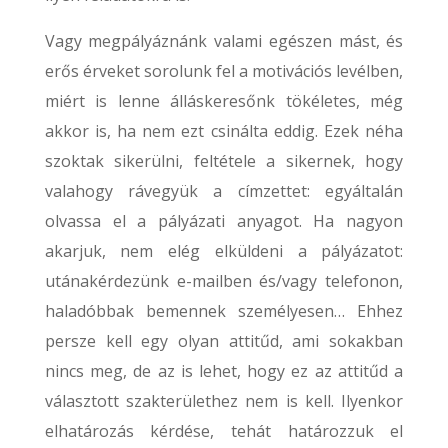
Vagy megpályáznánk valami egészen mást, és
erős érveket sorolunk fel a motivációs levélben,
miért is lenne álláskeresőnk tökéletes, még
akkor is, ha nem ezt csinálta eddig. Ezek néha
szoktak sikerülni, feltétele a sikernek, hogy
valahogy rávegyük a címzettet: egyáltalán
olvassa el a pályázati anyagot. Ha nagyon
akarjuk, nem elég elküldeni a pályázatot:
utánakérdezünk e-mailben és/vagy telefonon,
haladóbbak bemennek személyesen… Ehhez
persze kell egy olyan attitűd, ami sokakban
nincs meg, de az is lehet, hogy ez az attitűd a
választott szakterülethez nem is kell. Ilyenkor
elhatározás kérdése, tehát határozzuk el