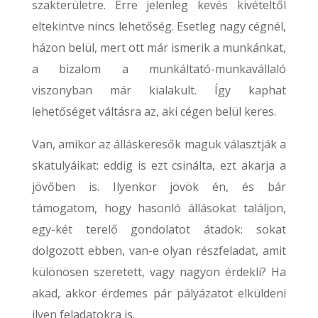
szakterületre. Erre jelenleg kevés kivételtől
eltekintve nincs lehetőség. Esetleg nagy cégnél,
házon belül, mert ott már ismerik a munkánkat,
a bizalom a munkáltató-munkavállaló
viszonyban már kialakult. Így kaphat
lehetőséget váltásra az, aki cégen belül keres.
Van, amikor az álláskeresők maguk választják a
skatulyáikat: eddig is ezt csinálta, ezt akarja a
jövőben is. Ilyenkor jövök én, és bár
támogatom, hogy hasonló állásokat találjon,
egy-két terelő gondolatot átadok: sokat
dolgozott ebben, van-e olyan részfeladat, amit
különösen szeretett, vagy nagyon érdekli? Ha
akad, akkor érdemes pár pályázatot elküldeni
ilyen feladatokra is.