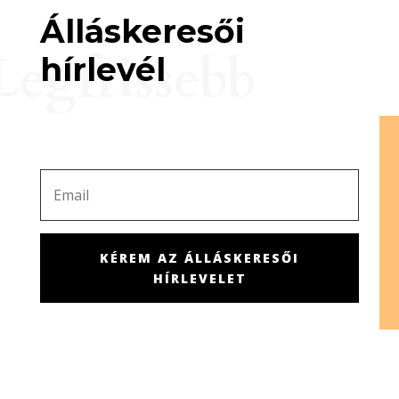
Álláskeresői
Legfrissebb
hírlevél
KÉREM AZ ÁLLÁSKERESŐI
HÍRLEVELET