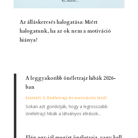
Az álláskeresés halogatása: Miért
halogatunk, ha az ok nem a motiváció
hiánya?
A leggyakoribb önéletrajz hibák 2026-
ban
kiemelt-3
,
Önéletrajz és motivációs levél
Sokan azt gondolják, hogy a legrosszabb
önéletrajz hibák a látványos elírások...
Elég egy jól megírt önéletrajz, vagy kell