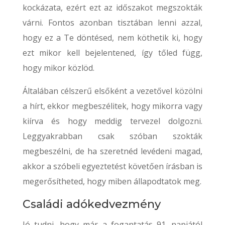
kockázata, ezért ezt az időszakot megszokták
várni. Fontos azonban tisztában lenni azzal,
hogy ez a Te döntésed, nem köthetik ki, hogy
ezt mikor kell bejelentened, így tőled függ,
hogy mikor közlöd.
Általában célszerű elsőként a vezetővel közölni
a hírt, ekkor megbeszélitek, hogy mikorra vagy
kiírva és hogy meddig tervezel dolgozni.
Leggyakrabban csak szóban szokták
megbeszélni, de ha szeretnéd levédeni magad,
akkor a szóbeli egyeztetést követően írásban is
megerősítheted, hogy miben állapodtatok meg.
Családi adókedvezmény
Jó tudni, hogy már a fogantatás 91. napjától