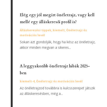
Elég egy jól megírt önéletrajz, vagy kell
mellé egy álláskeresői profil is?
Álláskeresési tippek
,
kiemelt
,
Önéletrajz és
motivációs levél
Sokan azt gondolják, hogy ha kész az önéletrajz,
akkor minden megvan a sikeres...
A leggyakoribb önéletrajz hibák 2025-
ben
kiemelt-4
,
Önéletrajz és motivációs levél
Az önéletrajzod továbbra is kulcsszerepet játszik
az álláskeresésben, még a...