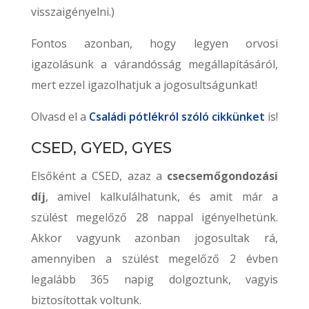
visszaigényelni.)
Fontos azonban, hogy legyen orvosi
igazolásunk a várandósság megállapításáról,
mert ezzel igazolhatjuk a jogosultságunkat!
Olvasd el a
Családi pótlékról szóló cikkünket
is!
CSED, GYED, GYES
Elsőként a CSED, azaz a
csecsemőgondozási
díj
, amivel kalkulálhatunk, és amit már a
szülést megelőző 28 nappal igényelhetünk.
Akkor vagyunk azonban jogosultak rá,
amennyiben a szülést megelőző 2 évben
legalább 365 napig dolgoztunk, vagyis
biztosítottak voltunk.