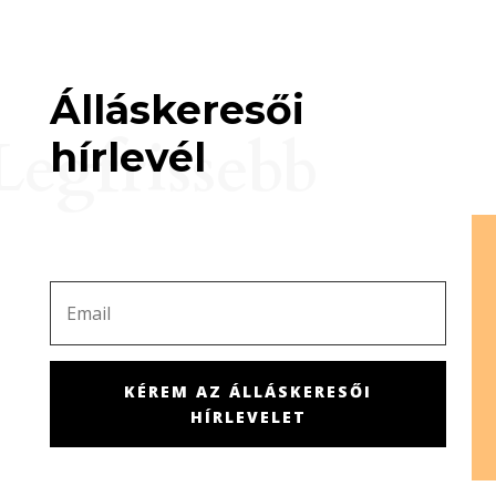
Álláskeresői
Legfrissebb
hírlevél
KÉREM AZ ÁLLÁSKERESŐI
HÍRLEVELET