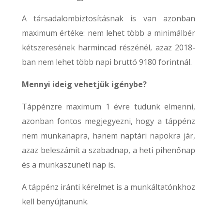
A társadalombiztosításnak is van azonban
maximum értéke: nem lehet több a minimálbér
kétszeresének harmincad részénél, azaz 2018-
ban nem lehet több napi bruttó 9180 forintnál.
Mennyi ideig vehetjük igénybe?
Táppénzre maximum 1 évre tudunk elmenni,
azonban fontos megjegyezni, hogy a táppénz
nem munkanapra, hanem naptári napokra jár,
azaz beleszámít a szabadnap, a heti pihenőnap
és a munkaszüneti nap is.
A táppénz iránti kérelmet is a munkáltatónkhoz
kell benyújtanunk.