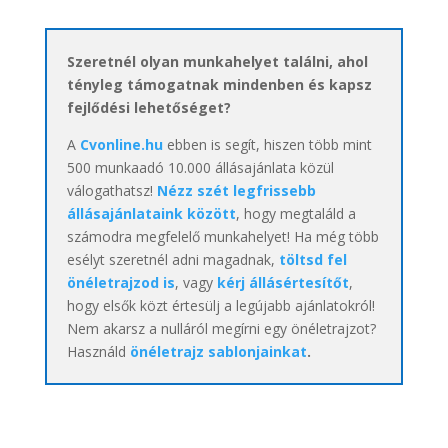
Szeretnél olyan munkahelyet találni, ahol
tényleg támogatnak mindenben és kapsz
fejlődési lehetőséget?
A
Cvonline.hu
ebben is segít, hiszen több mint
500 munkaadó 10.000 állásajánlata közül
válogathatsz!
Nézz szét legfrissebb
állásajánlataink között
, hogy megtaláld a
számodra megfelelő munkahelyet! Ha még több
esélyt szeretnél adni magadnak,
töltsd fel
önéletrajzod is
, vagy
kérj állásértesítőt
,
hogy elsők közt értesülj a legújabb ajánlatokról!
Nem akarsz a nulláról megírni egy önéletrajzot?
Használd
önéletrajz sablonjainkat
.