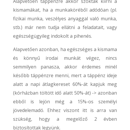
Alapvetően táppénzre akkor szokták kiírni a
kismamákat, ha a munkaköréből adódóan (pl.
fizikai munka, veszélyes anyaggal való munka,
stb.) már nem tudja ellátni a feladatait, vagy
egészségügyileg indokolt a pihenés.
Alapvetően azonban, ha egészséges a kismama
és könnyű irodai munkát végez, nincs
semmilyen panasza, akkor érdemes minél
később táppénzre menni, mert a táppénz ideje
alatt a napi átlagkereset 60%-át kapjuk meg
(kórházban töltött idő alatt 50%-át) -> azonban
ebből is lejön még a 15%-os személyi
jövedelemadó. Ehhez viszont itt is arra van
szükség, hogy a megelőző 2 évben
biztosítottak legyünk.