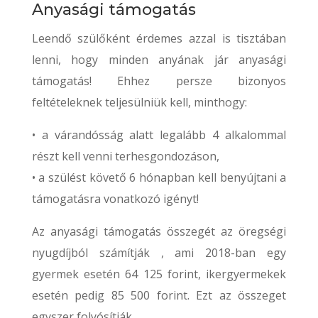
Anyasági támogatás
Leendő szülőként érdemes azzal is tisztában
lenni, hogy minden anyának jár anyasági
támogatás! Ehhez persze bizonyos
feltételeknek teljesülniük kell, minthogy:
• a várandósság alatt legalább 4 alkalommal
részt kell venni terhesgondozáson,
• a szülést követő 6 hónapban kell benyújtani a
támogatásra vonatkozó igényt!
Az anyasági támogatás összegét az öregségi
nyugdíjból számítják , ami 2018-ban egy
gyermek esetén 64 125 forint, ikergyermekek
esetén pedig 85 500 forint. Ezt az összeget
egyszer folyósítják.