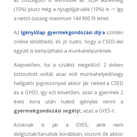
az összegből is levonódik az SZJA adóelőleg
(15%) plusz még a nyugdíjjárulék (10%) is -> így
a nettó összeg maximum 144 900 Ft lehet.
Az
Igénylőlap gyermekgondozási díjra
szintén
online letölthető, és jó tudni, hogy a CSED-del
együtt is benyújtható a munkahelyünknek.
Alapvetően, ha a szülést megelőző 2 évben
biztosított voltál, azaz volt munkahelyed/vagy
hallgatói jogviszonyod akkor jár neked a CSED
és a GYED, így ezt követően, azaz a gyermek 2
éves kora után tudod igénybe venni a
gyermekgondozási segély
t, azaz a GYES-t.
Azoknak is jár a GYES, akik nem
dolgoztak/tanultak korábban, viszont ők akkor