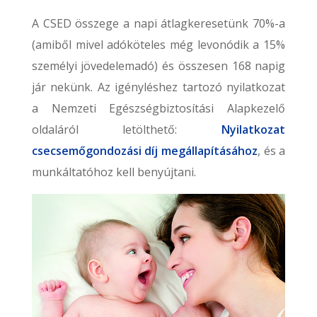
A CSED összege a napi átlagkeresetünk 70%-a
(amiből mivel adóköteles még levonódik a 15%
személyi jövedelemadó) és összesen 168 napig
jár nekünk. Az igényléshez tartozó nyilatkozat
a Nemzeti Egészségbiztosítási Alapkezelő
oldaláról letölthető:
Nyilatkozat
csecsemőgondozási díj megállapításához
, és a
munkáltatóhoz kell benyújtani.