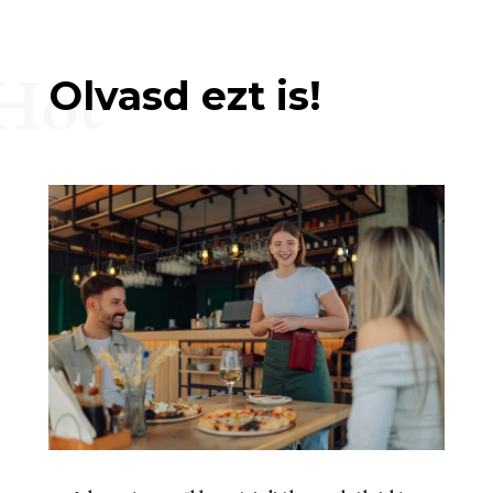
Hot
Olvasd ezt is!