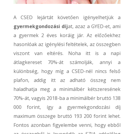
A CSED lejártát követően igényelhetjük a
gyermekgondozási díj
at, azaz a GYED-et, ami
a gyermek 2 éves koráig jár. Az előzőekhez
hasonlóak az igénylési feltételek, az összegben
viszont van eltérés. Noha itt is a napi
átlagkereset 70%-át számolják, annyi a
különbség, hogy míg a CSED-nél nincs felső
plafon, addig itt az adható összeg nem
haladhatja meg a minimálbér kétszeresének
70%-át, vagyis 2018-ba a minimálbér bruttó 138
000 forint, így a gyermekgondozási díj
maximum összege bruttó 193 200 forint lehet.
Fontos azonban figyelembe venni, hogy ebből