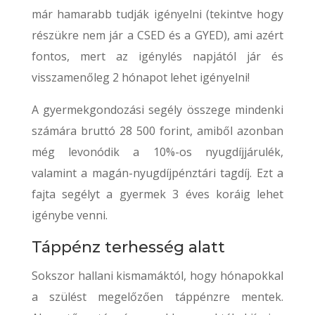
már hamarabb tudják igényelni (tekintve hogy
részükre nem jár a CSED és a GYED), ami azért
fontos, mert az igénylés napjától jár és
visszamenőleg 2 hónapot lehet igényelni!
A gyermekgondozási segély összege mindenki
számára bruttó 28 500 forint, amiből azonban
még levonódik a 10%-os nyugdíjjárulék,
valamint a magán-nyugdíjpénztári tagdíj. Ezt a
fajta segélyt a gyermek 3 éves koráig lehet
igénybe venni.
Táppénz terhesség alatt
Sokszor hallani kismamáktól, hogy hónapokkal
a szülést megelőzően táppénzre mentek.