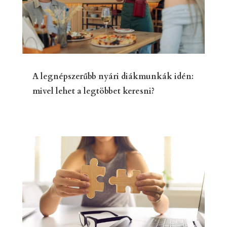
A legnépszerűbb nyári diákmunkák idén:
mivel lehet a legtöbbet keresni?