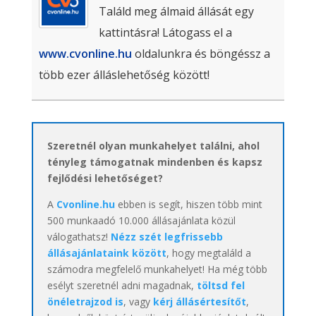
Találd meg álmaid állását egy
kattintásra! Látogass el a
www.cvonline.hu
oldalunkra és böngéssz a
több ezer álláslehetőség között!
Szeretnél olyan munkahelyet találni, ahol
tényleg támogatnak mindenben és kapsz
fejlődési lehetőséget?
A
Cvonline.hu
ebben is segít, hiszen több mint
500 munkaadó 10.000 állásajánlata közül
válogathatsz!
Nézz szét legfrissebb
állásajánlataink között
, hogy megtaláld a
számodra megfelelő munkahelyet! Ha még több
esélyt szeretnél adni magadnak,
töltsd fel
önéletrajzod is
, vagy
kérj állásértesítőt
,