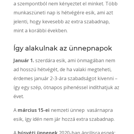
a szempontból nem kényeztet el minket. Több
munkaszüneti nap is hétvégére esik, ami azt
jelenti, hogy kevesebb az extra szabadnap,
mint a korábbi években.
Így alakulnak az ünnepnapok
Január 1.
szerdára esik, ami önmagában nem
ad hosszú hétvégét, de ha valaki megteheti,
érdemes január 2-3-ára szabadságot kivenni –
így egy szép, ötnapos pihenéssel indíthatjuk az
évet.
A
március 15-ei
nemzeti ünnep vasárnapra
esik, így idén nem jár hozzá extra szabadnap.
A
húsvéti ünnepek
2020-ban áprilisra esnek: