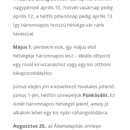
nagypéntek április 10., húsvét vasárnap pedig
április 12., a hétfői pihenőnap pedig április 13.
Így háromnapos hosszú hétvége vár ránk
tavasszal.
Május 1.
péntekre esik, így május első
hétvégéje háromnapos lesz – ideális időpont
egy rövid kiruccanáshoz vagy egy kis otthoni
kikapcsolódáshoz.
Június elején jön a következő hivatalos pihenő:
június 1-jén, hétfőn ünnepeljük
Pünkösdöt.
Ez
ismét háromnapos hétvégét jelent, amely jó
alkalom lehet egy kis nyári ráhangolódásra.
Augusztus 20.,
az Államalapítás ünnepe