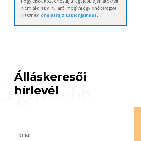
hogy elsők közt értesülj a legújabb ajánlatokról!
Nem akarsz a nulláról megírni egy önéletrajzot?
Használd
önéletrajz sablonjainkat
.
Álláskeresői
Legfrissebb
hírlevél