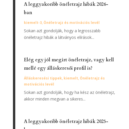
A leggyakoribb önéletrajz hibák 2026-
ban
kiemelt-3
,
Önéletrajz és motivációs levél
Sokan azt gondolják, hogy a legrosszabb
önéletrajz hibák a látványos elírások...
Elég egy jól megírt önéletrajz, vagy kell
mellé egy álláskeresői profil is?
Álláskeresési tippek
,
kiemelt
,
Önéletrajz és
motivációs levél
Sokan azt gondolják, hogy ha kész az önéletrajz,
akkor minden megvan a sikeres...
A leggyakoribb önéletrajz hibák 2025-