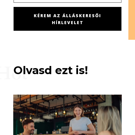
KÉREM AZ ÁLLÁSKERESŐI
HÍRLEVELET
Hot
Olvasd ezt is!