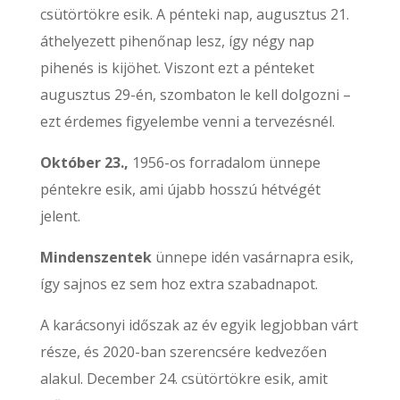
csütörtökre esik. A pénteki nap, augusztus 21.
áthelyezett pihenőnap lesz, így négy nap
pihenés is kijöhet. Viszont ezt a pénteket
augusztus 29-én, szombaton le kell dolgozni –
ezt érdemes figyelembe venni a tervezésnél.
Október 23.,
1956-os forradalom ünnepe
péntekre esik, ami újabb hosszú hétvégét
jelent.
Mindenszentek
ünnepe idén vasárnapra esik,
így sajnos ez sem hoz extra szabadnapot.
A karácsonyi időszak az év egyik legjobban várt
része, és 2020-ban szerencsére kedvezően
alakul. December 24. csütörtökre esik, amit