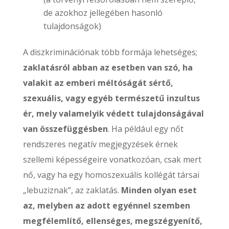
de azokhoz jellegében hasonló
tulajdonságok)
A diszkriminációnak több formája lehetséges;
zaklatásról abban az esetben van szó, ha
valakit az emberi méltóságát sértő,
szexuális, vagy egyéb természetű inzultus
ér, mely valamelyik védett tulajdonságával
van összefüggésben
. Ha például egy nőt
rendszeres negatív megjegyzések érnek
szellemi képességeire vonatkozóan, csak mert
nő, vagy ha egy homoszexuális kollégát társai
„lebuziznak”, az zaklatás.
Minden olyan eset
az, melyben az adott egyénnel szemben
megfélemlítő, ellenséges, megszégyenítő,