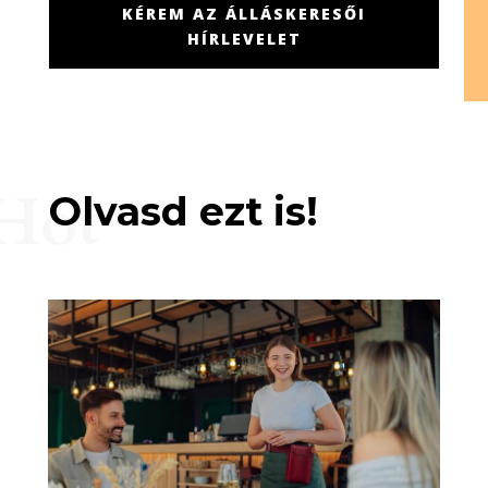
KÉREM AZ ÁLLÁSKERESŐI
HÍRLEVELET
Hot
Olvasd ezt is!