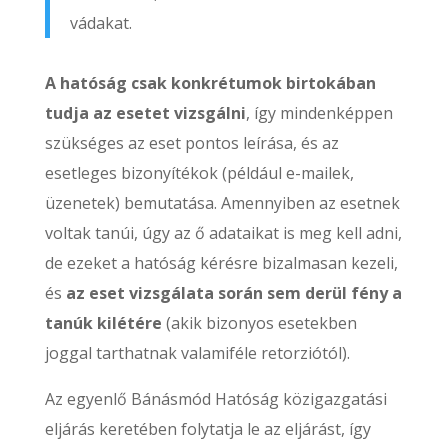
vádakat.
A hatóság csak konkrétumok birtokában
tudja az esetet vizsgálni
, így mindenképpen
szükséges az eset pontos leírása, és az
esetleges bizonyítékok (például e-mailek,
üzenetek) bemutatása. Amennyiben az esetnek
voltak tanúi, úgy az ő adataikat is meg kell adni,
de ezeket a hatóság kérésre bizalmasan kezeli,
és
az eset vizsgálata során sem derül fény a
tanúk kilétére
(akik bizonyos esetekben
joggal tarthatnak valamiféle retorziótól).
Az egyenlő Bánásmód Hatóság közigazgatási
eljárás keretében folytatja le az eljárást, így