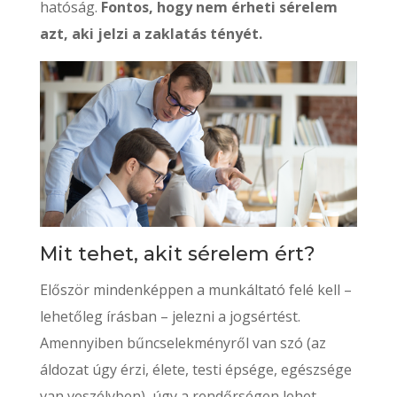
hatóság.
Fontos, hogy nem érheti sérelem
azt, aki jelzi a zaklatás tényét.
Mit tehet, akit sérelem ért?
Először mindenképpen a munkáltató felé kell –
lehetőleg írásban – jelezni a jogsértést.
Amennyiben bűncselekményről van szó (az
áldozat úgy érzi, élete, testi épsége, egészsége
van veszélyben), úgy a rendőrségen lehet