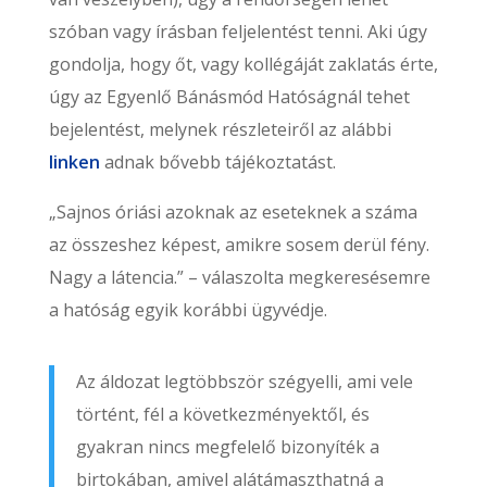
szóban vagy írásban feljelentést tenni. Aki úgy
gondolja, hogy őt, vagy kollégáját zaklatás érte,
úgy az Egyenlő Bánásmód Hatóságnál tehet
bejelentést, melynek részleteiről az alábbi
linken
adnak bővebb tájékoztatást.
„Sajnos óriási azoknak az eseteknek a száma
az összeshez képest, amikre sosem derül fény.
Nagy a látencia.” – válaszolta megkeresésemre
a hatóság egyik korábbi ügyvédje.
Az áldozat legtöbbször szégyelli, ami vele
történt, fél a következményektől, és
gyakran nincs megfelelő bizonyíték a
birtokában, amivel alátámaszthatná a