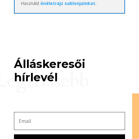
Használd
önéletrajz sablonjainkat
.
Álláskeresői
Legfrissebb
hírlevél