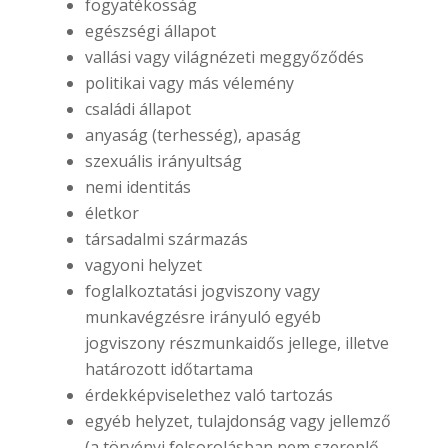
fogyatékosság
egészségi állapot
vallási vagy világnézeti meggyőződés
politikai vagy más vélemény
családi állapot
anyaság (terhesség), apaság
szexuális irányultság
nemi identitás
életkor
társadalmi származás
vagyoni helyzet
foglalkoztatási jogviszony vagy
munkavégzésre irányuló egyéb
jogviszony részmunkaidős jellege, illetve
határozott időtartama
érdekképviselethez való tartozás
egyéb helyzet, tulajdonság vagy jellemző
(a törvényi felsorolásban nem szereplő,