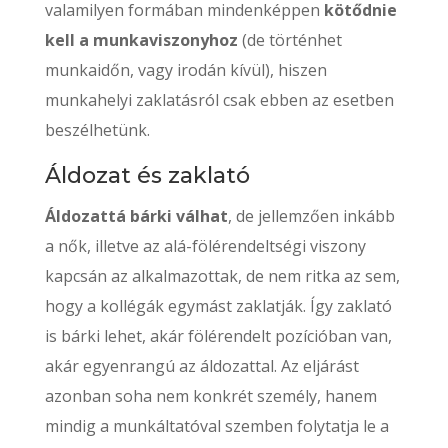
valamilyen formában mindenképpen
kötődnie
kell a munkaviszonyhoz
(de történhet
munkaidőn, vagy irodán kívül), hiszen
munkahelyi zaklatásról csak ebben az esetben
beszélhetünk.
Áldozat és zaklató
Áldozattá bárki válhat
, de jellemzően inkább
a nők, illetve az alá-fölérendeltségi viszony
kapcsán az alkalmazottak, de nem ritka az sem,
hogy a kollégák egymást zaklatják. Így zaklató
is bárki lehet, akár fölérendelt pozícióban van,
akár egyenrangú az áldozattal. Az eljárást
azonban soha nem konkrét személy, hanem
mindig a munkáltatóval szemben folytatja le a