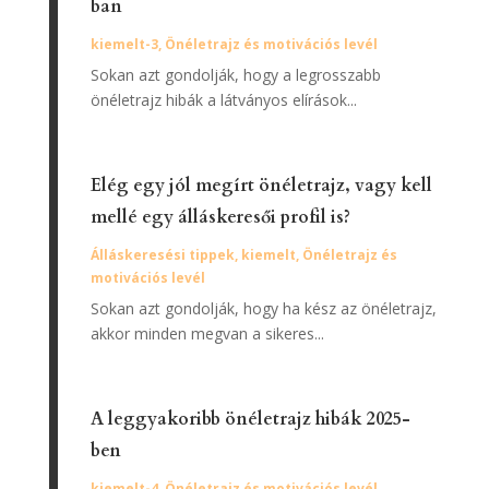
ban
kiemelt-3
,
Önéletrajz és motivációs levél
Sokan azt gondolják, hogy a legrosszabb
önéletrajz hibák a látványos elírások...
Elég egy jól megírt önéletrajz, vagy kell
mellé egy álláskeresői profil is?
Álláskeresési tippek
,
kiemelt
,
Önéletrajz és
motivációs levél
Sokan azt gondolják, hogy ha kész az önéletrajz,
akkor minden megvan a sikeres...
A leggyakoribb önéletrajz hibák 2025-
ben
kiemelt-4
,
Önéletrajz és motivációs levél