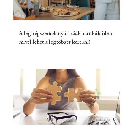
A legnépszerűbb nyári diákmunkák idén:
mivel lehet a legtöbbet keresni?