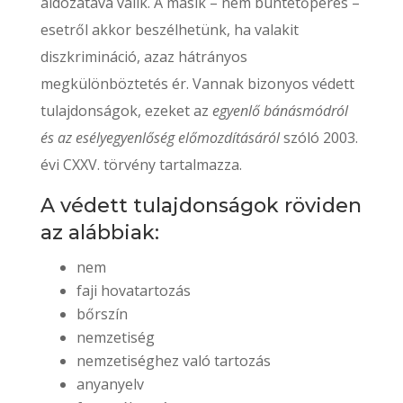
áldozatává válik. A másik – nem büntetőperes –
esetről akkor beszélhetünk, ha valakit
diszkrimináció, azaz hátrányos
megkülönböztetés ér. Vannak bizonyos védett
tulajdonságok, ezeket az
egyenlő bánásmódról
és az esélyegyenlőség előmozdításáról
szóló 2003.
évi CXXV. törvény tartalmazza.
A védett tulajdonságok röviden
az alábbiak:
nem
faji hovatartozás
bőrszín
nemzetiség
nemzetiséghez való tartozás
anyanyelv