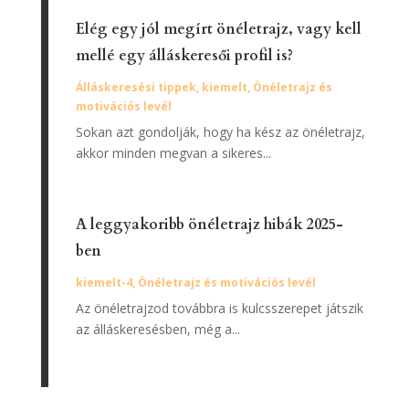
Elég egy jól megírt önéletrajz, vagy kell
mellé egy álláskeresői profil is?
Álláskeresési tippek
,
kiemelt
,
Önéletrajz és
motivációs levél
Sokan azt gondolják, hogy ha kész az önéletrajz,
akkor minden megvan a sikeres...
A leggyakoribb önéletrajz hibák 2025-
ben
kiemelt-4
,
Önéletrajz és motivációs levél
Az önéletrajzod továbbra is kulcsszerepet játszik
az álláskeresésben, még a...