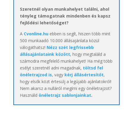
Szeretnél olyan munkahelyet találni, ahol
tényleg támogatnak mindenben és kapsz
fejlődési lehetőséget?
A
Cvonline.hu
ebben is segít, hiszen több mint
500 munkaadó 10.000 állásajánlata közül
válogathatsz!
Nézz szét legfrissebb
állásajánlataink között
, hogy megtaláld a
számodra megfelelő munkahelyet! Ha még több
esélyt szeretnél adni magadnak,
töltsd fel
önéletrajzod is
, vagy
kérj állásértesítőt
,
hogy elsők közt értesülj a legújabb ajánlatokról!
Nem akarsz a nulláról megírni egy önéletrajzot?
Használd
önéletrajz sablonjainkat
.