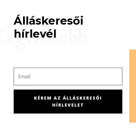
Álláskeresői
Legfrissebb
hírlevél
KÉREM AZ ÁLLÁSKERESŐI
HÍRLEVELET