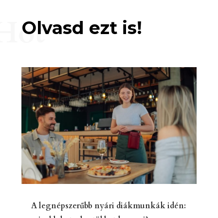
Hot
Olvasd ezt is!
A legnépszerűbb nyári diákmunkák idén: