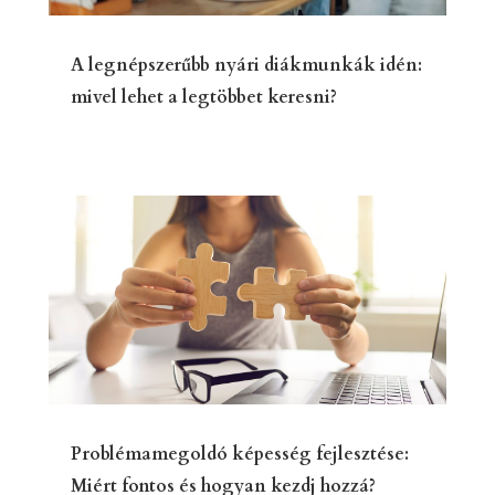
A legnépszerűbb nyári diákmunkák idén:
mivel lehet a legtöbbet keresni?
Problémamegoldó képesség fejlesztése:
Miért fontos és hogyan kezdj hozzá?