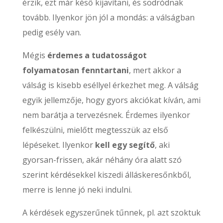
érzik, ezt már késő kijavítani, és sodródnak
tovább. Ilyenkor jön jól a mondás: a válságban
pedig esély van.
Mégis
érdemes a tudatosságot
folyamatosan fenntartani
, mert akkor a
válság is kisebb eséllyel érkezhet meg. A válság
egyik jellemzője, hogy gyors akciókat kíván, ami
nem barátja a tervezésnek. Érdemes ilyenkor
felkészülni, mielőtt megtesszük az első
lépéseket. Ilyenkor
kell egy segítő
, aki
gyorsan-frissen, akár néhány óra alatt szó
szerint kérdésekkel kiszedi álláskeresőnkből,
merre is lenne jó neki indulni.
A kérdések egyszerűnek tűnnek, pl. azt szoktuk