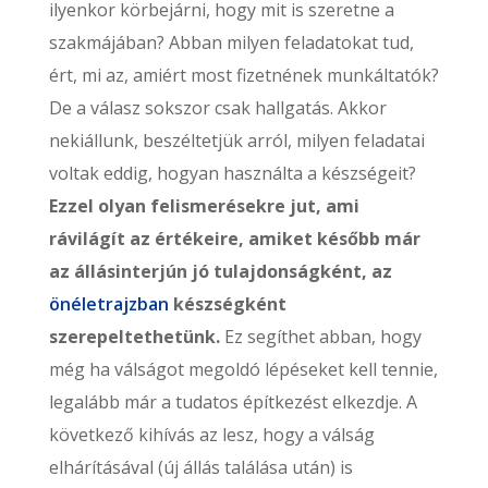
ilyenkor körbejárni, hogy mit is szeretne a
szakmájában? Abban milyen feladatokat tud,
ért, mi az, amiért most fizetnének munkáltatók?
De a válasz sokszor csak hallgatás. Akkor
nekiállunk, beszéltetjük arról, milyen feladatai
voltak eddig, hogyan használta a készségeit?
Ezzel olyan felismerésekre jut, ami
rávilágít az értékeire, amiket később már
az állásinterjún jó tulajdonságként, az
önéletrajzban
készségként
szerepeltethetünk.
Ez segíthet abban, hogy
még ha válságot megoldó lépéseket kell tennie,
legalább már a tudatos építkezést elkezdje. A
következő kihívás az lesz, hogy a válság
elhárításával (új állás találása után) is