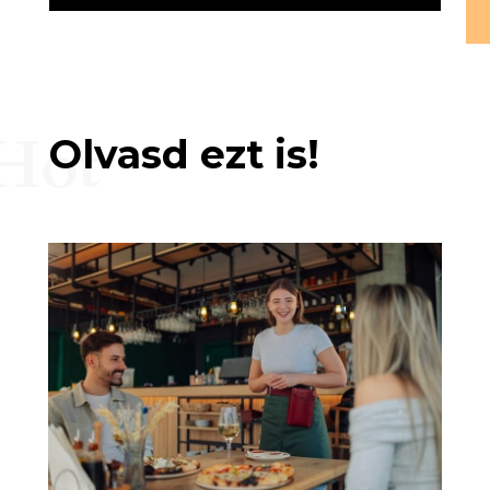
Hot
Olvasd ezt is!