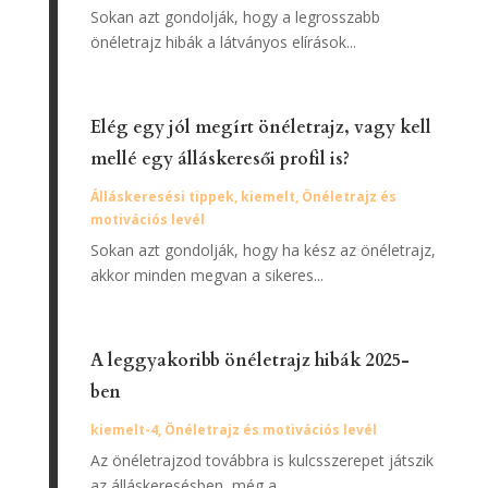
Sokan azt gondolják, hogy a legrosszabb
önéletrajz hibák a látványos elírások...
Elég egy jól megírt önéletrajz, vagy kell
mellé egy álláskeresői profil is?
Álláskeresési tippek
,
kiemelt
,
Önéletrajz és
motivációs levél
Sokan azt gondolják, hogy ha kész az önéletrajz,
akkor minden megvan a sikeres...
A leggyakoribb önéletrajz hibák 2025-
ben
kiemelt-4
,
Önéletrajz és motivációs levél
Az önéletrajzod továbbra is kulcsszerepet játszik
az álláskeresésben, még a...