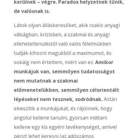
kerülnek – végre. Paradox helyzetnek tűnik,
de valósnak is.
Látok olyan álláskeresőket, akik csakis anyagi
válságban, krízisben, a szakmai és anyagi
ellehetetlenüléstől való valós félelmükben
tudják kihozni magukból a maximumot, és
sokáig nem értettem, miért van ez.
Amikor
munkájuk van, semmilyen tudatosságot
nem mutatnak a szakmai
előmenetelükben, semmilyen célorientált
lépéseket nem tesznek, sodródnak.
Aztán
elveszítik a munkájukat, és rájönnek, hogy
angolul kellene tanulni, gyorsan indítani
kellene egy kis egyéni tevékenységet, amivel
pénzt lehet keresni (az adószámos