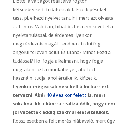
Előtte, a válságot realizálva rögtön
kétségbeesett, tudatosnak látszó lépéseket
tesz, pl. elkezd nyelvet tanulni, mert azt olvasta,
az fontos. Valóban, hibát biztos nem követ el a
nyelvtanulással, de érdemes ilyenkor
megkérdeznie magát: rendben, tudni fog
angolul fél éven belül. És utána? Mihez kezd a
tudással? Hol fogja alkalmazni, hogy fogja
megtalálni azt a munkahelyet, ahol ezt
használni tudja, ahol értékelik, kifizetik.
Ilyenkor mégiscsak neki kell állni karriert
tervezni. Akár
40 éves kor felett
is, mert
sokaknál kb. ekkorra realizálódik, hogy nem
jól vezették eddig szakmai életvitelüket.
Rossz esetben a felismerés hiábavaló, mert úgy