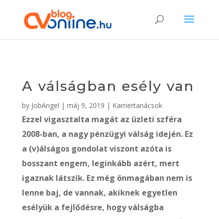
A válságban esély van
by
JobAngel
|
máj 9, 2019
|
Karriertanácsok
Ezzel vigasztalta magát az üzleti szféra
2008-ban, a nagy pénzügyi válság idején. Ez
a (v)álságos gondolat viszont azóta is
bosszant engem, leginkább azért, mert
igaznak látszik. Ez még önmagában nem is
lenne baj, de vannak, akiknek egyetlen
esélyük a fejlődésre, hogy válságba