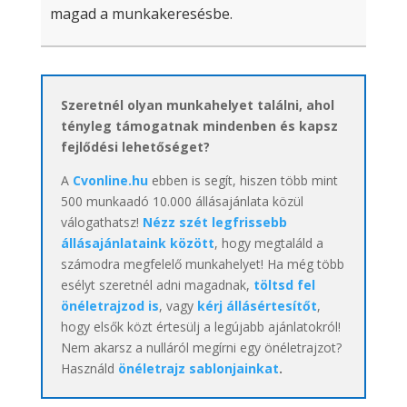
magad a munkakeresésbe.
Szeretnél olyan munkahelyet találni, ahol
tényleg támogatnak mindenben és kapsz
fejlődési lehetőséget?
A
Cvonline.hu
ebben is segít, hiszen több mint
500 munkaadó 10.000 állásajánlata közül
válogathatsz!
Nézz szét legfrissebb
állásajánlataink között
, hogy megtaláld a
számodra megfelelő munkahelyet! Ha még több
esélyt szeretnél adni magadnak,
töltsd fel
önéletrajzod is
, vagy
kérj állásértesítőt
,
hogy elsők közt értesülj a legújabb ajánlatokról!
Nem akarsz a nulláról megírni egy önéletrajzot?
Használd
önéletrajz sablonjainkat
.