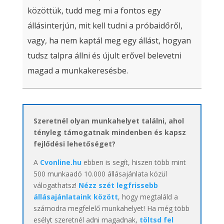
közöttük, tudd meg mi a fontos egy
állásinterjún, mit kell tudni a próbaidőről,
vagy, ha nem kaptál meg egy állást, hogyan
tudsz talpra állni és újult erővel belevetni
magad a munkakeresésbe.
Szeretnél olyan munkahelyet találni, ahol
tényleg támogatnak mindenben és kapsz
fejlődési lehetőséget?
A
Cvonline.hu
ebben is segít, hiszen több mint
500 munkaadó 10.000 állásajánlata közül
válogathatsz!
Nézz szét legfrissebb
állásajánlataink között
, hogy megtaláld a
számodra megfelelő munkahelyet! Ha még több
esélyt szeretnél adni magadnak,
töltsd fel