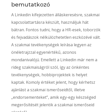
bemutatkozó
A Linkedin kifejezetten álláskeresésre, szakmai
kapcsolattartásra készült, használjuk hát
bátran. Fontos tudni, hogy a HR-esek, toborzók
és fejvadászok nélkülözhetetlen eszközévé vált.
A szakmai tevékenységek leírása legyen az
önéletrajzzal egyenértékű, azonos
mondanivalójú. Emellett a Linkedin már nem a
rideg szakmaiságról szól, így az önkéntes
tevékenységek, hobbiprojektek is helyet
kaptak. Komoly értéket jelent, hogy kérhetsz
ajánlást a szakmai ismerőseidtől, illetve
„endorsementeket”, amik egy-egy készséged
megerősítését jelentik a szakmai ismerőseid