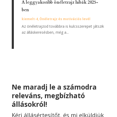
A leggyakoribb önéletrajz hibák 2025-
ben
kiemelt-4
,
Önéletrajz és motivációs levél
Az önéletrajzod továbbra is kulcsszerepet játszik
az álláskeresésben, még a...
Ne maradj le a számodra
releváns, megbízható
állásokról!
Kérj állásértesítőt, és mi elküldjük