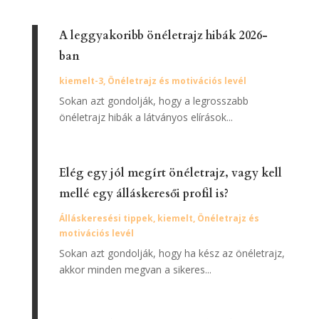
A leggyakoribb önéletrajz hibák 2026-
ban
kiemelt-3
,
Önéletrajz és motivációs levél
Sokan azt gondolják, hogy a legrosszabb
önéletrajz hibák a látványos elírások...
Elég egy jól megírt önéletrajz, vagy kell
mellé egy álláskeresői profil is?
Álláskeresési tippek
,
kiemelt
,
Önéletrajz és
motivációs levél
Sokan azt gondolják, hogy ha kész az önéletrajz,
akkor minden megvan a sikeres...