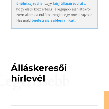
önéletrajzod is
, vagy
kérj állásértesítőt
,
hogy elsők közt értesülj a legújabb ajánlatokról!
Nem akarsz a nulláról megírni egy önéletrajzot?
Használd
önéletrajz sablonjainkat
.
Álláskeresői
Legfrissebb
hírlevél