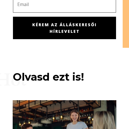
KÉREM AZ ÁLLÁSKERESŐI
HÍRLEVELET
Hot
Olvasd ezt is!