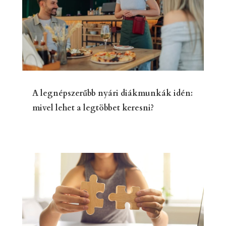
A legnépszerűbb nyári diákmunkák idén:
mivel lehet a legtöbbet keresni?