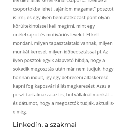
kerületi állás keres-kínál csoport… Ezekbe a
csoportokba lehet „ajánlom magamat” posztot
is írni, és egy ilyen bemutatkozást pont olyan
körültekintéssel kell megírni, mint egy
önéletrajzot és motivációs levelet. El kell
mondani, milyen tapasztalataid vannak, milyen
munkát keresel, milyen időbeosztással pl. Az
ilyen posztok egyik alapvető hibája, hogy a
sokadik megosztás után már nem tudjuk, hogy
honnan indult, így egy debreceni álláskereső
kapni fog kaposvári állásmegkeresést. Azaz a
poszt tartalmazza azt is, hol vállalnál munkát –
és dátumot, hogy a megosztók tudják, aktuális-
e még.
Linkedin, a szakmai