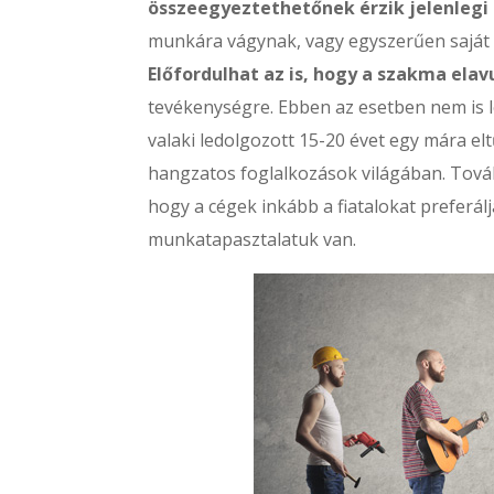
összeegyeztethetőnek érzik jelenleg
munkára vágynak, vagy egyszerűen saját 
Előfordulhat az is, hogy a szakma elavu
tevékenységre. Ebben az esetben nem is l
valaki ledolgozott 15-20 évet egy mára e
hangzatos foglalkozások világában. Továb
hogy a cégek inkább a fiatalokat preferál
munkatapasztalatuk van.