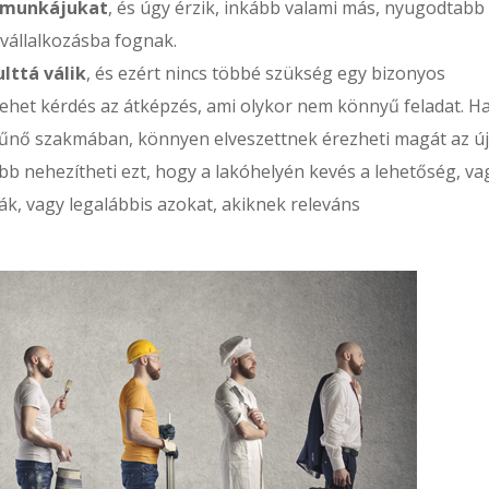
i munkájukat
, és úgy érzik, inkább valami más, nyugodtabb
vállalkozásba fognak.
lttá válik
, és ezért nincs többé szükség egy bizonyos
ehet kérdés az átképzés, ami olykor nem könnyű feladat. H
ltűnő szakmában, könnyen elveszettnek érezheti magát az új
b nehezítheti ezt, hogy a lakóhelyén kevés a lehetőség, va
ják, vagy legalábbis azokat, akiknek releváns