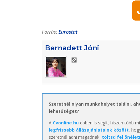
Forrás:
Eurostat
Bernadett Jóni
Szeretnél olyan munkahelyet találni, a
lehetőséget?
A
Cvonline.hu
ebben is segít, hiszen több m
legfrissebb állásajánlataink között
, hog
szeretnél adni magadnak,
töltsd fel önélet