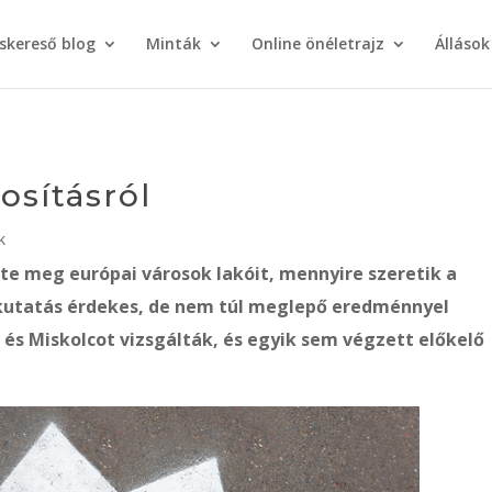
áskereső blog
Minták
Online önéletrajz
Állások
sításról
k
te meg európai városok lakóit, mennyire szeretik a
kutatás érdekes, de nem túl meglepő eredménnyel
és Miskolcot vizsgálták, és egyik sem végzett előkelő