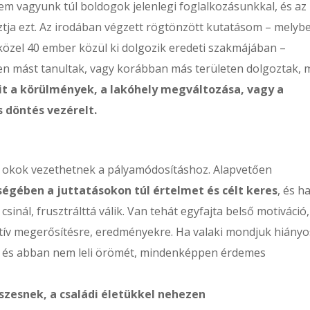
 nem vagyunk túl boldogok jelenlegi foglalkozásunkkal, és az
tja ezt. Az irodában végzett rögtönzött kutatásom – melyb
ó közel 40 ember közül ki dolgozik eredeti szakmájában –
en mást tanultak, vagy korábban más területen dolgoztak, 
it a körülmények, a lakóhely megváltozása, vagy a
s döntés vezérelt.
n okok vezethetnek a pályamódosításhoz. Alapvetően
égében a juttatásokon túl értelmet és célt keres
, és h
inál, frusztrálttá válik. Van tehát egyfajta belső motiváció,
zitív megerősítésre, eredményekre. Ha valaki mondjuk hiányo
, és abban nem leli örömét, mindenképpen érdemes
sszesnek, a családi életükkel nehezen