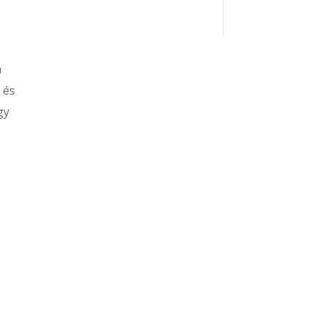
a
 és
gy