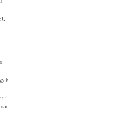
i
et,
s
gyik
rni
kmai