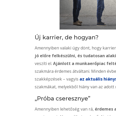
Új karrier, de hogyan?
Amennyiben valaki úgy dönt, hogy karrie
jó előre felkészülni, és tudatosan ala
veszíti el.
Ajánlott a munkaerőpiac felt
szakmára érdemes átváltani. Minden évbe
szakképzések – vagyis
az aktuális hián
szakmákat, melyekből hiány van az adott 
„Próba cseresznye”
Amennyiben lehetőség van rá,
érdemes a