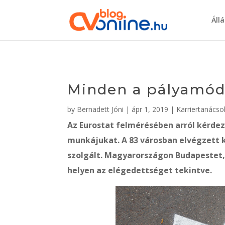
Áll
Minden a pályamódo
by
Bernadett Jóni
|
ápr 1, 2019
|
Karriertanácso
Az Eurostat felmérésében arról kérdez
munkájukat. A 83 városban elvégzett 
szolgált. Magyarországon Budapestet, 
helyen az elégedettséget tekintve.