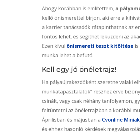
Ahogy korábban is említettem,
a pályam
kellő önismerettel bírjon, aki erre a kihívá
a karrier tanácsadók rátapinthatnak az e
fontos lehet, és segíthet leküzdeni az a
Ezen kívül
önismereti teszt kitöltése
is
munka lehet a befutó.
Kell egy jó önéletrajz!
Ha pályaújrakezdőként szeretne valaki el
munkatapasztalatok” részhez érve bizony b
csinált, vagy csak néhány tanfolyamon, gy
feltüntetni az önéletrajzban a korábbi m
Áprilisban és májusban a
Cvonline Minia
és ehhez hasonló kérdések megválaszolás