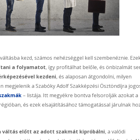
rváltásba kezd, számos nehézséggel kell szembenéznie. Eze
kítani a folyamatot
, így profitálhat belőle, és önbizalmát s
érképezésével kezdeni
, és alaposan átgondolni, milyen
n megjelenik a Szabóky Adolf Szakképzési Ösztöndíjra jogo
yszakmák
– listája. Itt megyékre bontva felsorolják azokat a
régióban, és ezek elsajátításához támogatással járulnak ho
 váltás előtt az adott szakmát kipróbálni
, a valódi