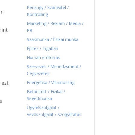
Pénzügy / Számvitel /
en
Kontrolling
Marketing / Reklám / Média /
mint
PR
Szakmunka / fizikai munka
Építés / Ingatlan
Humán erőforrás
Szervezés / Menedzsment /
Cégvezetés
Energetika / Villamosság
a ezt
Betanított / Fizikai /
Segédmunka
s
Ügyfélszolgálat /
Vevőszolgálat / Szolgáltatás