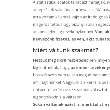
A statisztikai adatok tehát azt mutatják,
átképzések számának aránya is alátámasz
arra voltam kíváncsi, vajon az itt dolgoz
megerősítette, hogy bizony, sokan egész
amiben jelenleg tevékenykednek.
Van, ak
kedvezőbb fizetés, és van, akit tudato
Miért váltunk szakmát?
Nézzük meg kicsit részletesebben, milye
kijelenthetjük, hogy
az ember tevékenys
hosszútávon nem találja meg abban, amit cs
ami hajt minket. Vágyunk a sikerre, a po
önismeret okán rossz szakmát választott
elgondolkodnia a váltáson.
Sokan váltanak azért is, mert túl stre