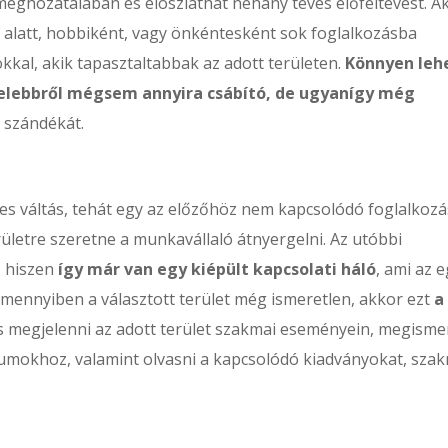
eghozatalában és eloszlathat néhány téves előfeltevést. Ak
g alatt, hobbiként, vagy önkéntesként sok foglalkozásba
okkal, akik tapasztaltabbak az adott területen.
Könnyen leh
özelebbről mégsem annyira csábító, de ugyanígy még
s szándékát.
jes váltás, tehát egy az előzőhöz nem kapcsolódó foglalkozá
ületre szeretne a munkavállaló átnyergelni. Az utóbbi
, hiszen
így már van egy kiépült kapcsolati háló
, ami az e
Amennyiben a választott terület még ismeretlen, akkor ezt
a
s megjelenni az adott terület szakmai eseményein, megisme
rumokhoz, valamint olvasni a kapcsolódó kiadványokat, sza