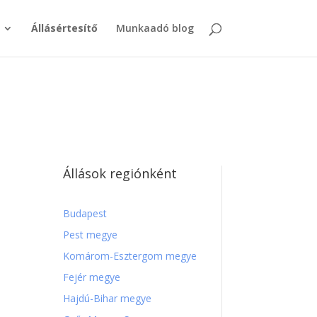
Állásértesítő
Munkaadó blog
Állások regiónként
Budapest
Pest megye
Komárom-Esztergom megye
Fejér megye
Hajdú-Bihar megye