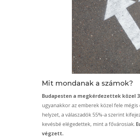
Mit mondanak a számok?
Budapesten a megkérdezettek közel 30
ugyanakkor az emberek közel fele mégis 
helyzet, a válaszadók 55%-a szerint kifej
kevésbé elégedettek, mint a fővárosiak.
E
végzett.