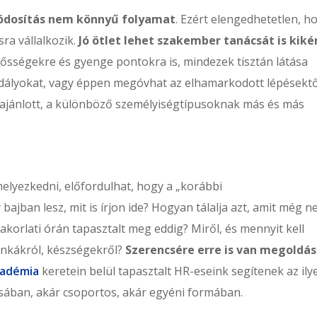
ódosítás nem könnyű folyamat
. Ezért elengedhetetlen, h
sra vállalkozik.
Jó ötlet lehet szakember tanácsát is kiké
rősségekre és gyenge pontokra is, mindezek tisztán látása
kadályokat, vagy éppen megóvhat az elhamarkodott lépésektő
 ajánlott, a különböző személyiségtípusoknak más és más
helyezkedni, előfordulhat, hogy a „korábbi
ajban lesz, mit is írjon ide? Hogyan tálalja azt, amit még 
akorlati órán tapasztalt meg eddig? Miről, és mennyit kell
unkákról, készségekről?
Szerencsére erre is van megoldás
kadémia
keretein belül tapasztalt HR-eseink segítenek az ily
ában, akár csoportos, akár egyéni formában.