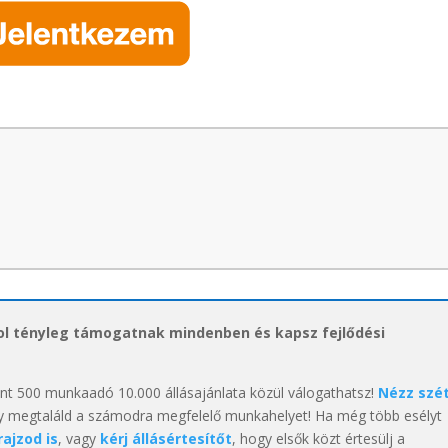
hol tényleg támogatnak mindenben és kapsz fejlődési
int 500 munkaadó 10.000 állásajánlata közül válogathatsz!
Nézz szé
y megtaláld a számodra megfelelő munkahelyet! Ha még több esélyt
rajzod is
, vagy
kérj állásértesítőt
, hogy elsők közt értesülj a