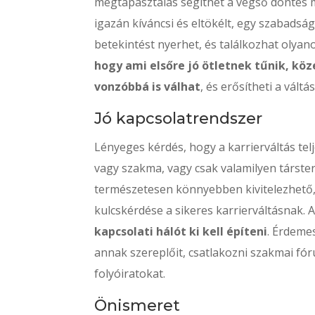
megtapasztalás segíthet a végső döntés m
igazán kíváncsi és eltökélt, egy szabadsá
betekintést nyerhet, és találkozhat olyan
hogy ami elsőre jó ötletnek tűnik, k
vonzóbbá is válhat
, és erősítheti a váltá
Jó kapcsolatrendszer
Lényeges kérdés, hogy a karrierváltás tel
vagy szakma, vagy csak valamilyen társter
természetesen könnyebben kivitelezhető
kulcskérdése a sikeres karrierváltásnak. 
kapcsolati hálót ki kell építeni
. Érdeme
annak szereplőit, csatlakozni szakmai fó
folyóiratokat.
Önismeret