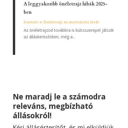
A leggyakoribb önéletrajz hibák 2025-
ben
kiemelt-4
,
Önéletrajz és motivációs levél
Az önéletrajzod továbbra is kulcsszerepet játszik
az álláskeresésben, még a...
Ne maradj le a számodra
releváns, megbízható
állásokról!
Kérj állásértesítőt, és mi elküldjük