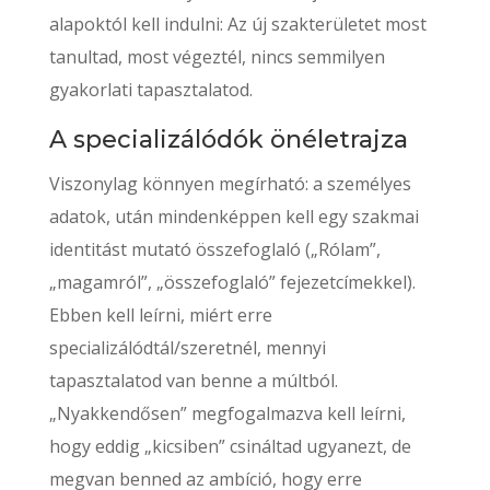
alapoktól kell indulni: Az új szakterületet most
tanultad, most végeztél, nincs semmilyen
gyakorlati tapasztalatod.
A specializálódók önéletrajza
Viszonylag könnyen megírható: a személyes
adatok, után mindenképpen kell egy szakmai
identitást mutató összefoglaló („Rólam”,
„magamról”, „összefoglaló” fejezetcímekkel).
Ebben kell leírni, miért erre
specializálódtál/szeretnél, mennyi
tapasztalatod van benne a múltból.
„Nyakkendősen” megfogalmazva kell leírni,
hogy eddig „kicsiben” csináltad ugyanezt, de
megvan benned az ambíció, hogy erre