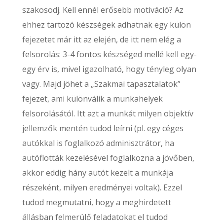
szakosodj. Kell ennél erősebb motiváció? Az
ehhez tartozó készségek adhatnak egy külön
fejezetet már itt az elején, de itt nem elég a
felsorolás: 3-4 fontos készséged mellé kell egy-
egy érv is, mivel igazolható, hogy tényleg olyan
vagy. Majd jöhet a „Szakmai tapasztalatok”
fejezet, ami különválik a munkahelyek
felsorolásától. Itt azt a munkát milyen objektív
jellemzők mentén tudod leírni (pl. egy céges
autókkal is foglalkozó adminisztrátor, ha
autóflották kezelésével foglalkozna a jövőben,
akkor eddig hány autót kezelt a munkája
részeként, milyen eredményei voltak). Ezzel
tudod megmutatni, hogy a meghirdetett
állásban felmerülő feladatokat el tudod