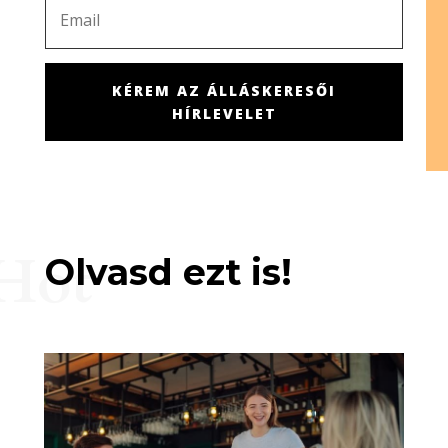
KÉREM AZ ÁLLÁSKERESŐI
HÍRLEVELET
Hot
Olvasd ezt is!