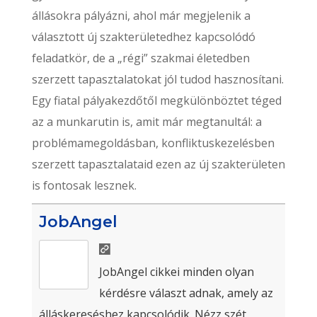
állásokra pályázni, ahol már megjelenik a
választott új szakterületedhez kapcsolódó
feladatkör, de a „régi” szakmai életedben
szerzett tapasztalatokat jól tudod hasznosítani.
Egy fiatal pályakezdőtől megkülönböztet téged
az a munkarutin is, amit már megtanultál: a
problémamegoldásban, konfliktuskezelésben
szerzett tapasztalataid ezen az új szakterületen
is fontosak lesznek.
JobAngel
JobAngel cikkei minden olyan
kérdésre választ adnak, amely az
álláskereséshez kapcsolódik. Nézz szét