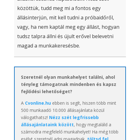
közöttük, tudd meg mi a fontos egy
állásinterjún, mit kell tudni a próbaidőről,
vagy, ha nem kaptál meg egy állást, hogyan
tudsz talpra állni és újult erővel belevetni
magad a munkakeresésbe.
Szeretnél olyan munkahelyet találni, ahol
tényleg támogatnak mindenben és kapsz
fejlődési lehetőséget?
A
Cvonline.hu
ebben is segít, hiszen több mint
500 munkaadó 10.000 állásajánlata közül
válogathatsz!
Nézz szét legfrissebb
állásajánlataink között
, hogy megtaláld a
számodra megfelelő munkahelyet! Ha még több
esélyt szeretnél adni magadnak,
töltsd fel