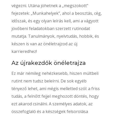
végezni. Utána jöhetnek a „megszokott”
fejezetek: „Munkahelyek”, ahol a beosztás, cég,
időszak, és egy olyan leírás kell, ami a vágyott
jövőbeni feladatokban szerzett rutinodat
mutatja. Tanulmányok, nyelvtudás, hobbik, és
készen is van az önéletrajzod az új
karrieredhez!
Az újrakezdők önéletrajza
Ez már némileg nehézkesebb, hiszen múltbeli
rutint nem tudsz beleírni. De sok egyéb
tényező lehet, ami mégis melletted szól: a friss
tudás, a felnőtt fejjel meghozott döntés, hogy
ezt akarod csinálni. A személyes adatok, az
összefoglaló és a készségek felsorolása