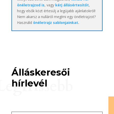
önéletrajzod is
, vagy
kérj állásértesítőt
,
hogy elsők közt értesülj a legújabb ajánlatokról!
Nem akarsz a nulláról megírni egy önéletrajzot?
Használd
önéletrajz sablonjainkat
.
Álláskeresői
Legfrissebb
hírlevél