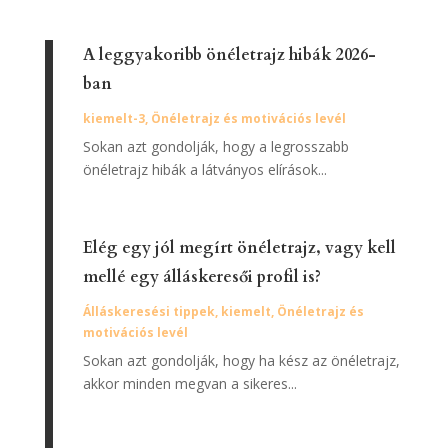
A leggyakoribb önéletrajz hibák 2026-
ban
kiemelt-3
,
Önéletrajz és motivációs levél
Sokan azt gondolják, hogy a legrosszabb
önéletrajz hibák a látványos elírások...
Elég egy jól megírt önéletrajz, vagy kell
mellé egy álláskeresői profil is?
Álláskeresési tippek
,
kiemelt
,
Önéletrajz és
motivációs levél
Sokan azt gondolják, hogy ha kész az önéletrajz,
akkor minden megvan a sikeres...