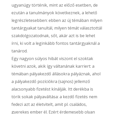
ugyanúgy történik, mint az előző esetben, de
ezután a tanulmányok következnek, a lehető
legrészletesebben: ebben az új témában milyen
tantárgyakat tanultál, milyen témát választottál
szakdolgozatodnak, sőt, akár azt is be lehet
írni, ki volt a leginkább fontos tantárgyaknál a
tanárod.
Egy nagyon súlyos hibát viszont el szoktak
követni azok, akik így váltanának karriert: a
témában pályakezdő állásokra pályáznak, ahol
a pályakezdő pozíciókra (sajnos) jellemző
alacsonyabb fizetést kínálják. Itt derékba is
törik sokak pályaváltása: a kezdő fizetés nem
fedezi azt az életvitelt, amit pl. családos,
gyerekes ember él. Ezért érdemesebb olyan