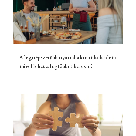
A legnépszerűbb nyári diákmunkák idén:
mivel lehet a legtöbbet keresni?