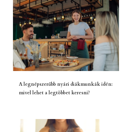
A legnépszerűbb nyári diákmunkák idén:
mivel lehet a legtöbbet keresni?