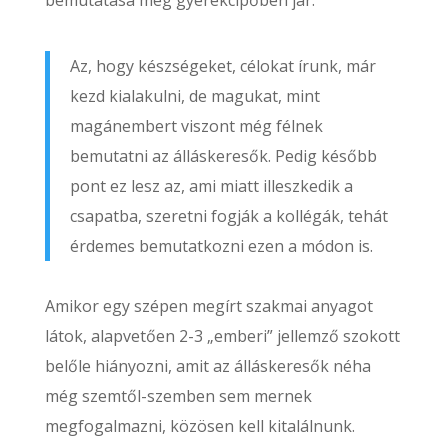
Az, hogy készségeket, célokat írunk, már
kezd kialakulni, de magukat, mint
magánembert viszont még félnek
bemutatni az álláskeresők. Pedig később
pont ez lesz az, ami miatt illeszkedik a
csapatba, szeretni fogják a kollégák, tehát
érdemes bemutatkozni ezen a módon is.
Amikor egy szépen megírt szakmai anyagot
látok, alapvetően 2-3 „emberi” jellemző szokott
belőle hiányozni, amit az álláskeresők néha
még szemtől-szemben sem mernek
megfogalmazni, közösen kell kitalálnunk.