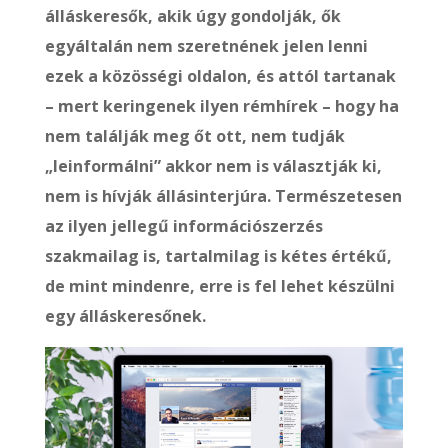
álláskeresők, akik úgy gondolják, ők
egyáltalán nem szeretnének jelen lenni
ezek a közösségi oldalon, és attól tartanak
– mert keringenek ilyen rémhírek – hogy ha
nem találják meg őt ott, nem tudják
„leinformálni” akkor nem is választják ki,
nem is hívják állásinterjúra. Természetesen
az ilyen jellegű információszerzés
szakmailag is, tartalmilag is kétes értékű,
de mint mindenre, erre is fel lehet készülni
egy álláskeresőnek.