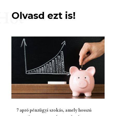
Hot
Olvasd ezt is!
7 apró pénzügyi szokás, amely hosszú