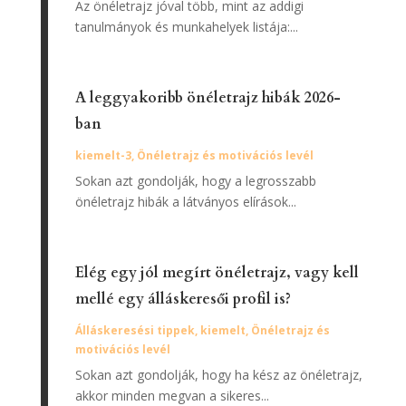
Az önéletrajz jóval több, mint az addigi
tanulmányok és munkahelyek listája:...
A leggyakoribb önéletrajz hibák 2026-
ban
kiemelt-3
,
Önéletrajz és motivációs levél
Sokan azt gondolják, hogy a legrosszabb
önéletrajz hibák a látványos elírások...
Elég egy jól megírt önéletrajz, vagy kell
mellé egy álláskeresői profil is?
Álláskeresési tippek
,
kiemelt
,
Önéletrajz és
motivációs levél
Sokan azt gondolják, hogy ha kész az önéletrajz,
akkor minden megvan a sikeres...