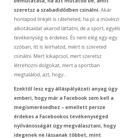
bemutatása, ha azt mutatod be, amit
szeretsz a szabadidődben csinálni.
Akár
honlapod linkjét is ráteheted, ha pl. a művészi
alkotásaidat akarod láttatni, de a sport, egyéb
tevékenység is érdekes. És nem elég egy-egy
szóban, itt is leírhatod, miért is szereted
csinálni. Mert kikapcsol, mert szeretsz
létrehozni dolgokat, mert a sportban
megtalálod, azt, hogy…
Ezektől lesz egy álláspályázati anyag úgy
emberi, hogy már a Facebook sem kell a
megismerésedhez – emellett persze
érdekes a Facebookos tevékenységed
nyilvánosságát úgy megválasztani, hogy
idegenek ne lássanak többet, mint