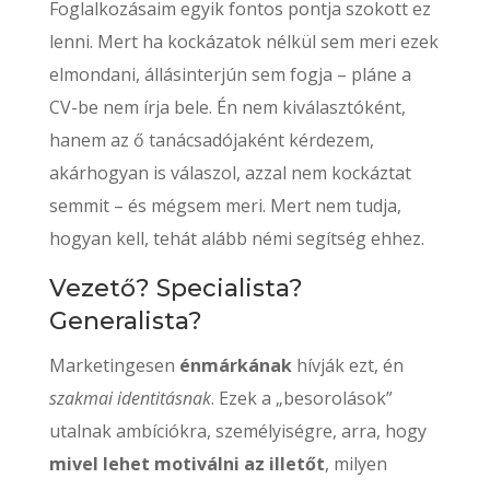
Foglalkozásaim egyik fontos pontja szokott ez
lenni. Mert ha kockázatok nélkül sem meri ezek
elmondani, állásinterjún sem fogja – pláne a
CV-be nem írja bele. Én nem kiválasztóként,
hanem az ő tanácsadójaként kérdezem,
akárhogyan is válaszol, azzal nem kockáztat
semmit – és mégsem meri. Mert nem tudja,
hogyan kell, tehát alább némi segítség ehhez.
Vezető? Specialista?
Generalista?
Marketingesen
énmárkának
hívják ezt, én
szakmai identitásnak
. Ezek a „besorolások”
utalnak ambíciókra, személyiségre, arra, hogy
mivel lehet motiválni az illetőt
, milyen