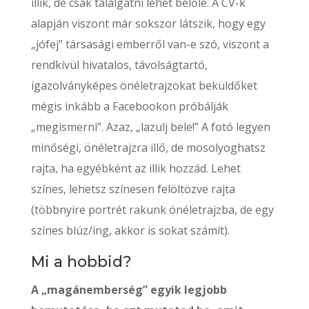
illik, de csak találgatni lehet belőle. A CV-k
alapján viszont már sokszor látszik, hogy egy
„jófej” társasági emberről van-e szó, viszont a
rendkívül hivatalos, távolságtartó,
igazolványképes önéletrajzokat beküldőket
mégis inkább a Facebookon próbálják
„megismerni”. Azaz, „lazulj bele!” A fotó legyen
minőségi, önéletrajzra illő, de mosolyoghatsz
rajta, ha egyébként az illik hozzád. Lehet
színes, lehetsz színesen felöltözve rajta
(többnyire portrét rakunk önéletrajzba, de egy
színes blúz/ing, akkor is sokat számít).
Mi a hobbid?
A „magánemberség” egyik legjobb