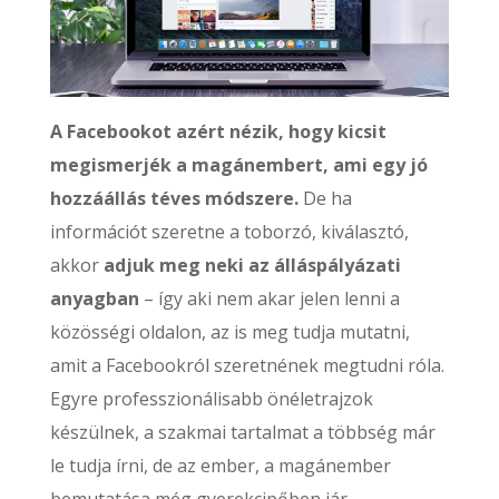
A Facebookot azért nézik, hogy kicsit
megismerjék a magánembert, ami egy jó
hozzáállás téves módszere.
De ha
információt szeretne a toborzó, kiválasztó,
akkor
adjuk meg neki az álláspályázati
anyagban
– így aki nem akar jelen lenni a
közösségi oldalon, az is meg tudja mutatni,
amit a Facebookról szeretnének megtudni róla.
Egyre professzionálisabb önéletrajzok
készülnek, a szakmai tartalmat a többség már
le tudja írni, de az ember, a magánember
bemutatása még gyerekcipőben jár.