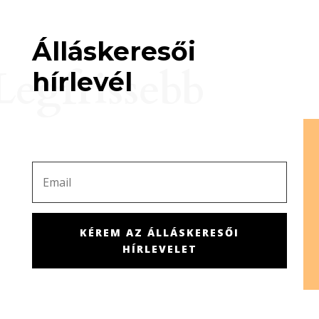
Álláskeresői
Legfrissebb
hírlevél
KÉREM AZ ÁLLÁSKERESŐI
HÍRLEVELET