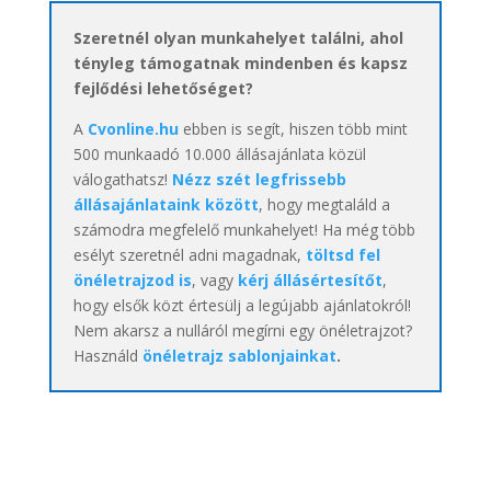
Szeretnél olyan munkahelyet találni, ahol
tényleg támogatnak mindenben és kapsz
fejlődési lehetőséget?
A
Cvonline.hu
ebben is segít, hiszen több mint
500 munkaadó 10.000 állásajánlata közül
válogathatsz!
Nézz szét legfrissebb
állásajánlataink között
, hogy megtaláld a
számodra megfelelő munkahelyet! Ha még több
esélyt szeretnél adni magadnak,
töltsd fel
önéletrajzod is
, vagy
kérj állásértesítőt
,
hogy elsők közt értesülj a legújabb ajánlatokról!
Nem akarsz a nulláról megírni egy önéletrajzot?
Használd
önéletrajz sablonjainkat
.