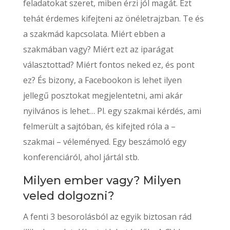
feladatokat szeret, miben érzi jól magát. Ezt
tehát érdemes kifejteni az önéletrajzban. Te és
a szakmád kapcsolata. Miért ebben a
szakmában vagy? Miért ezt az iparágat
választottad? Miért fontos neked ez, és pont
ez? És bizony, a Facebookon is lehet ilyen
jellegű posztokat megjelentetni, ami akár
nyilvános is lehet… Pl. egy szakmai kérdés, ami
felmerült a sajtóban, és kifejted róla a –
szakmai – véleményed. Egy beszámoló egy
konferenciáról, ahol jártál stb.
Milyen ember vagy? Milyen
veled dolgozni?
A fenti 3 besorolásból az egyik biztosan rád