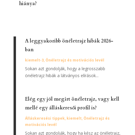
hiánya?
A leggyakoribb önéletrajz hibák 2026-
ban
kiemelt-3
,
Önéletrajz és motivációs levél
Sokan azt gondolják, hogy a legrosszabb
önéletrajz hibák a látványos elírások...
Elég egy jól megírt önéletrajz, vagy kell
mellé egy álláskeresői profil is?
Álláskeresési tippek
,
kiemelt
,
Önéletrajz és
motivációs levél
Sokan azt gondolják, hogy ha kész az önéletrajz,