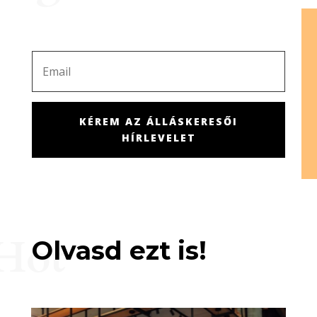
KÉREM AZ ÁLLÁSKERESŐI
HÍRLEVELET
Hot
Olvasd ezt is!