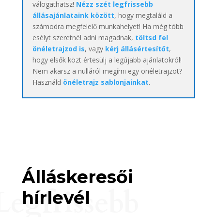
válogathatsz!
Nézz szét legfrissebb
állásajánlataink között
, hogy megtaláld a
számodra megfelelő munkahelyet! Ha még több
esélyt szeretnél adni magadnak,
töltsd fel
önéletrajzod is
, vagy
kérj állásértesítőt
,
hogy elsők közt értesülj a legújabb ajánlatokról!
Nem akarsz a nulláról megírni egy önéletrajzot?
Használd
önéletrajz sablonjainkat
.
Álláskeresői
Legfrissebb
hírlevél