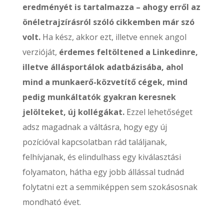
eredményét is tartalmazza – ahogy erről az
önéletrajzírásról szóló cikkemben már szó
volt.
Ha kész, akkor ezt, illetve ennek angol
verzióját,
érdemes feltöltened a Linkedinre,
illetve állásportálok adatbázisába, ahol
mind a munkaerő-közvetítő cégek, mind
pedig munkáltatók gyakran keresnek
jelölteket, új kollégákat.
Ezzel lehetőséget
adsz magadnak a váltásra, hogy egy új
pozícióval kapcsolatban rád találjanak,
felhívjanak, és elindulhass egy kiválasztási
folyamaton, hátha egy jobb állással tudnád
folytatni ezt a semmiképpen sem szokásosnak
mondható évet.