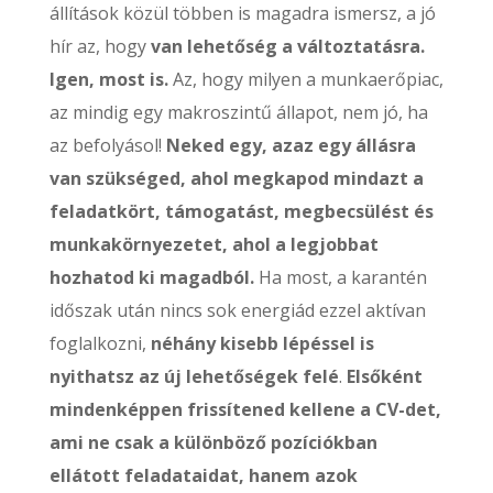
állítások közül többen is magadra ismersz, a jó
hír az, hogy
van lehetőség a változtatásra.
Igen, most is.
Az, hogy milyen a munkaerőpiac,
az mindig egy makroszintű állapot, nem jó, ha
az befolyásol!
Neked egy, azaz egy állásra
van szükséged, ahol megkapod mindazt a
feladatkört, támogatást, megbecsülést és
munkakörnyezetet, ahol a legjobbat
hozhatod ki magadból.
Ha most, a karantén
időszak után nincs sok energiád ezzel aktívan
foglalkozni,
néhány kisebb lépéssel is
nyithatsz az új lehetőségek felé
.
Elsőként
mindenképpen frissítened kellene a CV-det,
ami ne csak a különböző pozíciókban
ellátott feladataidat, hanem azok