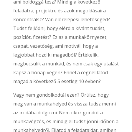
ami boldoggá tesz? Mindig a következő
feladatra, projektre és azok megoldásaira
koncentrálsz? Van előrelépési lehetőséged?
Tudsz fejlődni, hogy elérd a kívánt tudást,
pozíciót, fizetést? Ez az a munkakörnyezet,
csapat, vezetőség, ami motivál, hogy a
legjobbat hozd ki magadból? Értékelik,
megbecsülik a munkád, és nem csak egy utalást
kapsz a hónap végén? Ennél a cégnél látod
magad a következő 5 esetleg 10 évben?
Vagy nem gondolkodtál ezen? Örülsz, hogy
meg van a munkahelyed és vissza tudsz menni
az irodába dolgozni. Nem okoz gondot a
munkavégzés, és mindig el tudsz jönni időben a
munkahelyedről. Ellátod a feladataidat, amiben