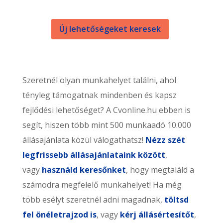
Új lehetőségeket keresek
Szeretnél olyan munkahelyet találni, ahol
tényleg támogatnak mindenben és kapsz
fejlődési lehetőséget? A Cvonline.hu ebben is
segít, hiszen több mint 500 munkaadó 10.000
állásajánlata közül válogathatsz!
Nézz szét
legfrissebb állásajánlataink között
,
vagy
használd keresőnket
, hogy megtaláld a
számodra megfelelő munkahelyet! Ha még
több esélyt szeretnél adni magadnak,
töltsd
fel önéletrajzod is
, vagy
kérj állásértesítőt
,