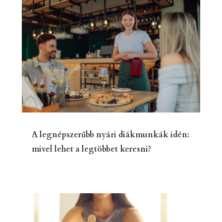
A legnépszerűbb nyári diákmunkák idén:
mivel lehet a legtöbbet keresni?