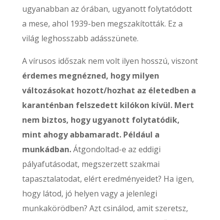
ugyanabban az órában, ugyanott folytatódott
a mese, ahol 1939-ben megszakították. Ez a
világ leghosszabb adásszünete.
A vírusos időszak nem volt ilyen hosszú, viszont
érdemes megnézned, hogy milyen
változásokat hozott/hozhat az életedben a
karanténban felszedett kilókon kívül. Mert
nem biztos, hogy ugyanott folytatódik,
mint ahogy abbamaradt. Például a
munkádban.
Átgondoltad-e az eddigi
pályafutásodat, megszerzett szakmai
tapasztalatodat, elért eredményeidet? Ha igen,
hogy látod, jó helyen vagy a jelenlegi
munkakörödben? Azt csinálod, amit szeretsz,