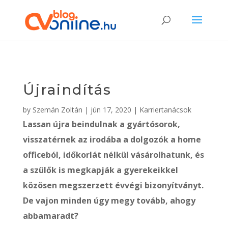
Újraindítás
by
Szemán Zoltán
|
jún 17, 2020
|
Karriertanácsok
Lassan újra beindulnak a gyártósorok,
visszatérnek az irodába a dolgozók a home
officeból, időkorlát nélkül vásárolhatunk, és
a szülők is megkapják a gyerekeikkel
közösen megszerzett évvégi bizonyítványt.
De vajon minden úgy megy tovább, ahogy
abbamaradt?