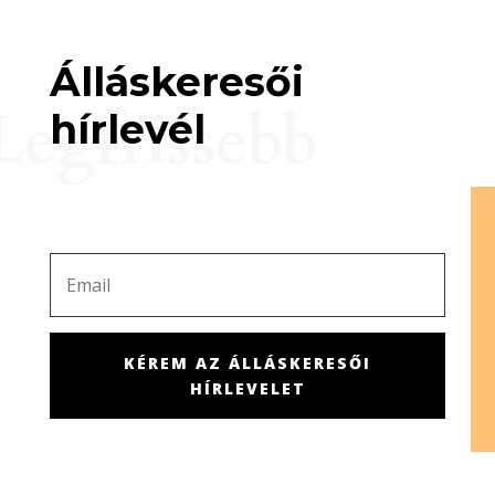
Álláskeresői
Legfrissebb
hírlevél
KÉREM AZ ÁLLÁSKERESŐI
HÍRLEVELET