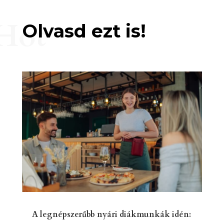
Hot
Olvasd ezt is!
A legnépszerűbb nyári diákmunkák idén: