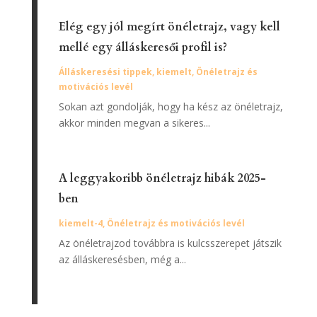
Elég egy jól megírt önéletrajz, vagy kell
mellé egy álláskeresői profil is?
Álláskeresési tippek
,
kiemelt
,
Önéletrajz és
motivációs levél
Sokan azt gondolják, hogy ha kész az önéletrajz,
akkor minden megvan a sikeres...
A leggyakoribb önéletrajz hibák 2025-
ben
kiemelt-4
,
Önéletrajz és motivációs levél
Az önéletrajzod továbbra is kulcsszerepet játszik
az álláskeresésben, még a...