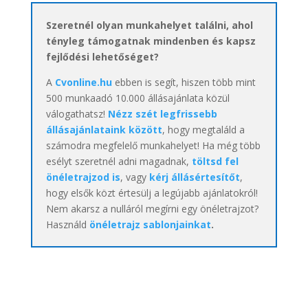
Szeretnél olyan munkahelyet találni, ahol
tényleg támogatnak mindenben és kapsz
fejlődési lehetőséget?
A
Cvonline.hu
ebben is segít, hiszen több mint
500 munkaadó 10.000 állásajánlata közül
válogathatsz!
Nézz szét legfrissebb
állásajánlataink között
, hogy megtaláld a
számodra megfelelő munkahelyet! Ha még több
esélyt szeretnél adni magadnak,
töltsd fel
önéletrajzod is
, vagy
kérj állásértesítőt
,
hogy elsők közt értesülj a legújabb ajánlatokról!
Nem akarsz a nulláról megírni egy önéletrajzot?
Használd
önéletrajz sablonjainkat
.