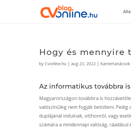
Áll
Hogy és mennyire t
by
Cvonline.hu
|
aug 23, 2022
|
Karriertanácsok
Az informatikus továbbra i
Magyarországon továbbra is hozzávetőlege
valószínűleg nem fogják betölteni. Pedig a
duplájánál indulnak, otthonról, vagy ese
számára a mindennapi valóság, ráadásul e