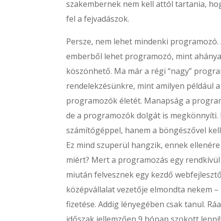
szakembernek nem kell attól tartania, ho
fel a fejvadászok.
Persze, nem lehet mindenki programozó.
emberből lehet programozó, mint ahányan
köszönhető. Ma már a régi “nagy” progra
rendelekzésünkre, mint amilyen például a
programozók életét. Manapság a program
de a programozók dolgát is megkönnyíti.
számítógéppel, hanem a böngészővel kell
Ez mind szuperül hangzik, ennek ellenére
miért? Mert a programozás egy rendkívül g
miután felvesznek egy kezdő webfejlesztőt
középvállalat vezetője elmondta nekem – 
fizetése. Addig lényegében csak tanul. Rá
időszak jellemzően 9 hónap szokott lenn