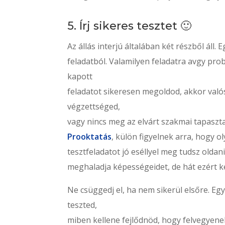
5. Írj sikeres tesztet 🙂
Az állás interjú általában két részből áll.
feladatból. Valamilyen feladatra avgy pro
kapott
feladatot sikeresen megoldod, akkor valós
végzettséged,
vagy nincs meg az elvárt szakmai tapaszt
Prooktatás
, külön figyelnek arra, hogy o
tesztfeladatot jó eséllyel meg tudsz oldani
meghaladja képességeidet, de hát ezért kel
Ne csüggedj el, ha nem sikerül elsőre. Eg
teszted,
miben kellene fejlődnöd, hogy felvegyene