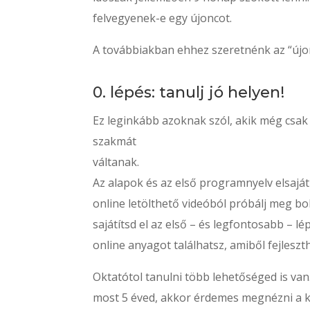
felvegyenek-e egy újoncot.
A továbbiakban ehhez szeretnénk az “újo
0. lépés: tanulj jó helyen!
Ez leginkább azoknak szól, akik még csak
szakmát
váltanak.
Az alapok és az első programnyelv elsaját
online letölthető videóból próbálj meg b
sajátítsd el az első – és legfontosabb – 
online anyagot találhatsz, amiből fejleszt
Oktatótol tanulni több lehetőséged is van
most 5 éved, akkor érdemes megnézni a 