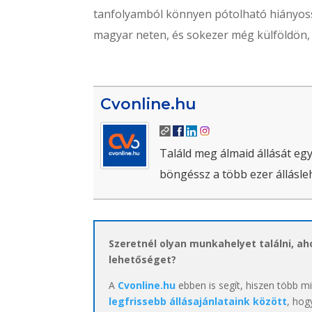
tanfolyamból könnyen pótolható hiányossá
magyar neten, és sokezer még külföldön, l
Cvonline.hu
Találd meg álmaid állását egy
böngéssz a több ezer állásle
Szeretnél olyan munkahelyet találni, a
lehetőséget?
A
Cvonline.hu
ebben is segít, hiszen több m
legfrissebb állásajánlataink között
, hog