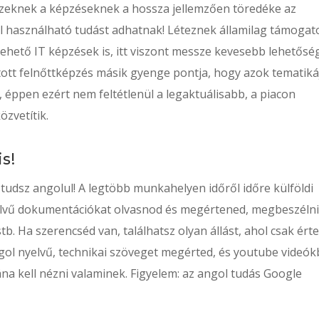
zeknek a képzéseknek a hossza jellemzően töredéke az
l használható tudást adhatnak! Léteznek államilag támogato
 vehető IT képzések is, itt viszont messze kevesebb lehetősé
tott felnőttképzés másik gyenge pontja, hogy azok tematiká
 éppen ezért nem feltétlenül a legaktuálisabb, a piacon
özvetítik.
is!
udsz angolul! A legtöbb munkahelyen időről időre külföldi
nyelvű dokumentációkat olvasnod és megértened, megbeszéln
tb. Ha szerencséd van, találhatsz olyan állást, ahol csak érte
 angol nyelvű, technikai szöveget megérted, és youtube videók
ána kell nézni valaminek. Figyelem: az angol tudás Google