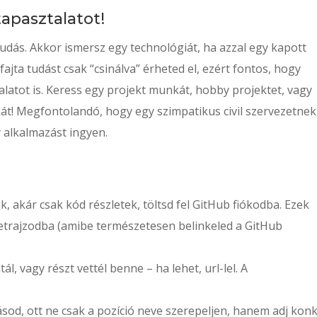
tapasztalatot!
udás. Akkor ismersz egy technológiát, ha azzal egy kapott
ajta tudást csak “csinálva” érheted el, ezért fontos, hogy
latot is. Keress egy projekt munkát, hobby projektet, vagy
át! Megfontolandó, hogy egy szimpatikus civil szervezetnek
y alkalmazást ingyen.
, akár csak kód részletek, töltsd fel GitHub fiókodba. Ezek
életrajzodba (amibe természetesen belinkeled a GitHub
ál, vagy részt vettél benne – ha lehet, url-lel. A
llásod, ott ne csak a pozíció neve szerepeljen, hanem adj kon