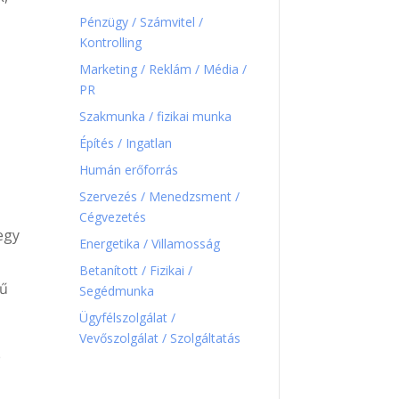
Pénzügy / Számvitel /
Kontrolling
Marketing / Reklám / Média /
PR
Szakmunka / fizikai munka
Építés / Ingatlan
Humán erőforrás
Szervezés / Menedzsment /
Cégvezetés
egy
Energetika / Villamosság
Betanított / Fizikai /
gű
Segédmunka
Ügyfélszolgálat /
Vevőszolgálat / Szolgáltatás
e