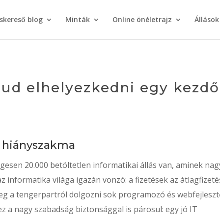
áskereső blog
Minták
Online önéletrajz
Állások
ud elhelyezkedni egy kezdő
s hiányszakma
sen 20.000 betöltetlen informatikai állás van, aminek nag
z informatika világa igazán vonzó: a fizetések az átlagfizeté
tleg a tengerpartról dolgozni sok programozó és webfejlesz
z a nagy szabadság biztonsággal is párosul: egy jó IT