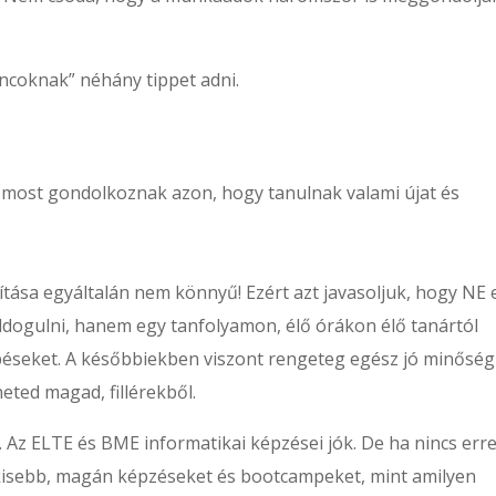
ncoknak” néhány tippet adni.
 most gondolkoznak azon, hogy tanulnak valami újat és
ítása egyáltalán nem könnyű! Ezért azt javasoljuk, hogy NE 
oldogulni, hanem egy tanfolyamon, élő órákon élő tanártól
lépéseket. A későbbiekben viszont rengeteg egész jó minősé
heted magad, fillérekből.
. Az ELTE és BME informatikai képzései jók. De ha nincs err
kisebb, magán képzéseket és bootcampeket, mint amilyen