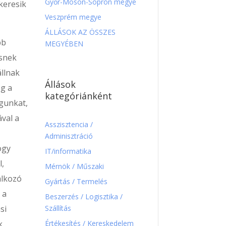
Győr-Moson-Sopron megye
keresik
Veszprém megye
ÁLLÁSOK AZ ÖSSZES
bb
MEGYÉBEN
ésnek
llnak
Állások
g a
kategóriánként
gunkat,
val a
Asszisztencia /
Adminisztráció
ogy
IT/informatika
l,
Mérnök / Műszaki
alkozó
Gyártás / Termelés
 a
Beszerzés / Logisztika /
Szállítás
si
Értékesítés / Kereskedelem
k,