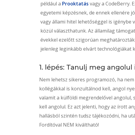
például a
Prooktatás
vagy a CodeBerry. E
egyetemi képzésnek, de ennek ellenére jó
vagy állami hitel lehetőséggel is igénybe
közül választhatunk. Az államilag támoga
évekkel ezelőtt szigorúan meghatározták,
jelenleg leginkább elvárt technológiákat k
1. lépés: Tanulj meg angolul 
Nem lehetsz sikeres programozó, ha nem t
kollégákkal is konzultálnod kell, angol 
valamit a külföldi megrendelővel angolul, s
kell angolul. Ez azt jelenti, hogy az írott
hallásból szintén tudsz tájékozódni, ha ut
Fordítóval NEM kiváltható!