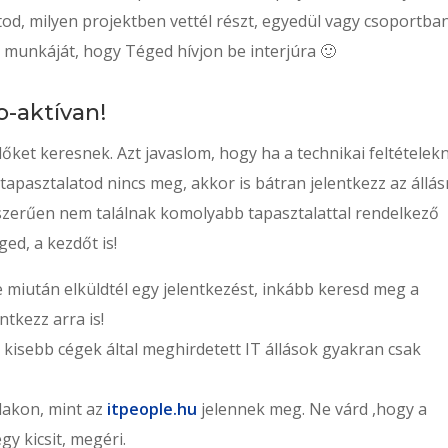
atod, milyen projektben vettél részt, egyedül vagy csoportba
es munkáját, hogy Téged hívjon be interjúra 🙂
o-aktívan!
ezdőket keresnek. Azt javaslom, hogy ha a technikai feltételek
 tapasztalatod nincs meg, akkor is bátran jelentkezz az állás
erűen nem találnak komolyabb tapasztalattal rendelkező
ged, a kezdőt is!
re miután elküldtél egy jelentkezést, inkább keresd meg a
ntkezz arra is!
 kisebb cégek által meghirdetett IT állások gyakran csak
lakon, mint az
itpeople.hu
jelennek meg. Ne várd ,hogy a
gy kicsit, megéri.