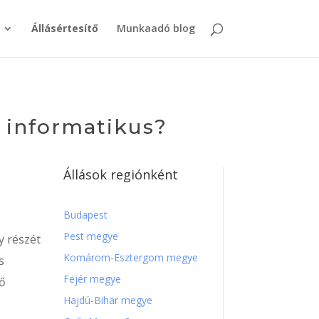
Állásértesítő
Munkaadó blog
 informatikus?
Állások regiónként
Budapest
Pest megye
y részét
Komárom-Esztergom megye
s
Fejér megye
tő
Hajdú-Bihar megye