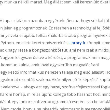
gy munka nélkül marad. Még állást sem kell keresniük: őket 
 A tapasztalatom azonban egyértelműen az, hogy sokkal tö
 jelenleg programoznak. Ez részben a technológiai fejlőd
mnyelveknél újabb, felhasználó-barátabb programnyelvek á
 Python, emellett keretrendszerek és
Library-k
könnyítik me
ok nagy része a böngészőnkből fut, ami nem csak a mi dol
 Nagyon leegyszerűsítve a kérdést, a programnak nem magá
 kommunikálnia, amit jóval egyszerűbb megvalósítani.
 egy kezdő informatikus nehezen találja meg első állását! H
yakorlat orientált szakma. Akármilyen jó “kiképzést” kaptá
 valahova – ahogy azt egy hazai, szoftverfejlesztéssel fogl
három hónap, mire az újonc kolléga több hasznot hoz, mint
adásul, egy junior szoftver programozó esetén ez a betanulá
i! Nem csoda, hogy a munkaadók háromszor is meggondoljá