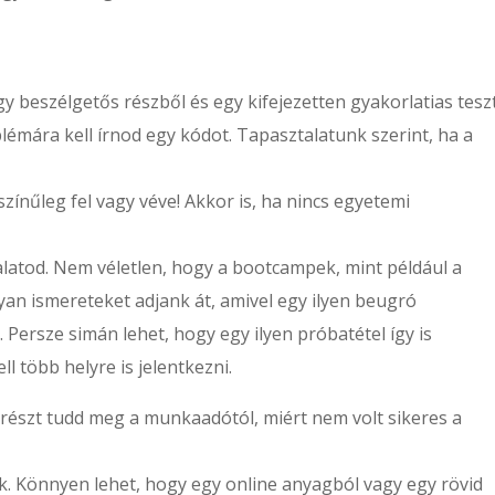
 Egy beszélgetős részből és egy kifejezetten gyakorlatias tesz
blémára kell írnod egy kódot. Tapasztalatunk szerint, ha a
zínűleg fel vagy véve! Akkor is, ha nincs egyetemi
alatod. Nem véletlen, hogy a bootcampek, mint például a
lyan ismereteket adjank át, amivel egy ilyen beugró
. Persze simán lehet, hogy egy ilyen próbatétel így is
l több helyre is jelentkezni.
yrészt tudd meg a munkaadótól, miért nem volt sikeres a
k. Könnyen lehet, hogy egy online anyagból vagy egy rövid