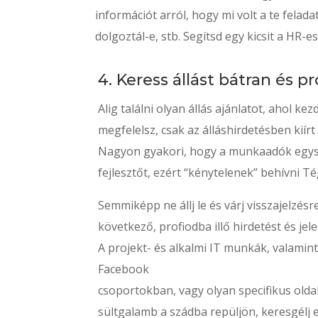
információt arról, hogy mi volt a te felad
dolgoztál-e, stb. Segítsd egy kicsit a HR-
4. Keress állást bátran és pr
Alig találni olyan állás ajánlatot, ahol k
megfelelsz, csak az álláshirdetésben kiírt
Nagyon gyakori, hogy a munkaadók egysz
fejlesztőt, ezért “kénytelenek” behívni Té
Semmiképp ne állj le és várj visszajelzés
következő, profiodba illő hirdetést és jele
A projekt- és alkalmi IT munkák, valamint
Facebook
csoportokban, vagy olyan specifikus olda
sültgalamb a szádba repüljön, keresgélj e