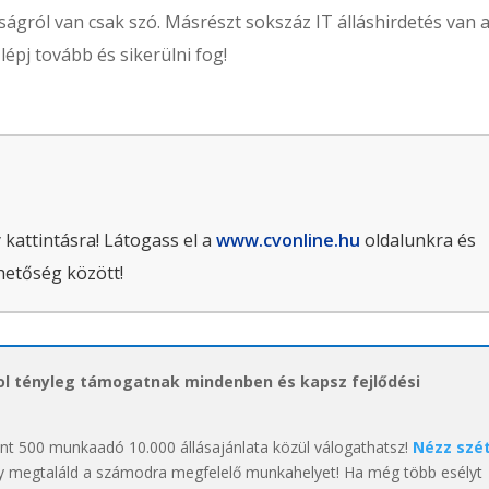
gról van csak szó. Másrészt sokszáz IT álláshirdetés van 
épj tovább és sikerülni fog!
 kattintásra! Látogass el a
www.cvonline.hu
oldalunkra és
hetőség között!
hol tényleg támogatnak mindenben és kapsz fejlődési
int 500 munkaadó 10.000 állásajánlata közül válogathatsz!
Nézz szé
y megtaláld a számodra megfelelő munkahelyet! Ha még több esélyt