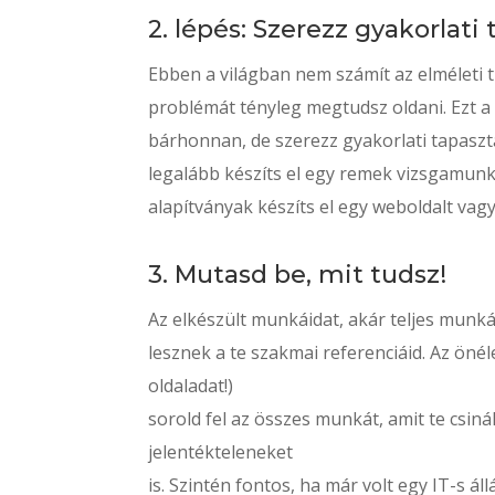
2. lépés: Szerezz gyakorlati 
Ebben a világban nem számít az elméleti t
problémát tényleg megtudsz oldani. Ezt a f
bárhonnan, de szerezz gyakorlati tapaszta
legalább készíts el egy remek vizsgamunk
alapítványak készíts el egy weboldalt vag
3. Mutasd be, mit tudsz!
Az elkészült munkáidat, akár teljes munkák
lesznek a te szakmai referenciáid. Az ön
oldaladat!)
sorold fel az összes munkát, amit te csinált
jelentékteleneket
is. Szintén fontos, ha már volt egy IT-s á