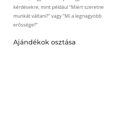
kérdésekre, mint például “Miért szeretne
munkát váltani?” vagy “Mi a legnagyobb
erőssége?”
Ajándékok osztása
Mivel mindig is az ajándékok kiosztása volt a
specialitása, ezért ezt a
készségét
kiválóan
alkalmazhatja az üzleti kapcsolatok építése
során. Legyen az egy bemutatkozó e-mail, vagy
egy üzleti találkozó alkalmával, az apró
figyelmességek mindig nagy hatást
gyakorolnak.
Azonnal megpályázható remote -
távoli munkavégzéses állások: