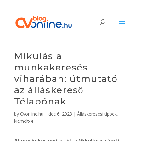
Mikulás a
munkakeresés
viharában: útmutató
az álláskereső
Télapónak
by
Cvonline.hu
|
dec 6, 2023
|
Álláskeresési tippek
,
kiemelt-4
Ahogy beköszönt a tél, a Mikulás is rájött,