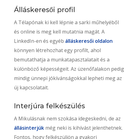
Álláskeresői profil
A Télapónak ki kell lépnie a sarki műhelyéből
és online is meg kell mutatnia magát. A
LinkedIn-en és egyéb
álláskeresői oldalon
könnyen létrehozhat egy profilt, ahol
bemutathatja a munkatapasztalatait és a
különböző képességeit. Az üzenőfalakon pedig
mindig ünnepi jókívánságokkal lepheti meg az
új kapcsolatait.
Interjúra felkészülés
A Mikulásnak nem szokása idegeskedni, de az
állásinterjúk
még neki is kihívást jelenthetnek.
Fontos, hogy felkészüljön a gyakori