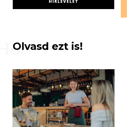
HÍRLEVELET
Hot
Olvasd ezt is!