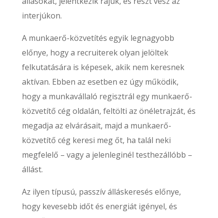
állásokat, jelentkezik rájuk, és részt vesz az
interjúkon.
A munkaerő-közvetítés egyik legnagyobb
előnye, hogy a recruiterek olyan jelöltek
felkutatására is képesek, akik nem keresnek
aktívan. Ebben az esetben ez úgy működik,
hogy a munkavállaló regisztrál egy munkaerő-
közvetítő cég oldalán, feltölti az önéletrajzát, és
megadja az elvárásait, majd a munkaerő-
közvetítő cég keresi meg őt, ha talál neki
megfelelő – vagy a jelenleginél testhezállóbb –
állást.
Az ilyen típusú, passzív álláskeresés előnye,
hogy kevesebb időt és energiát igényel, és