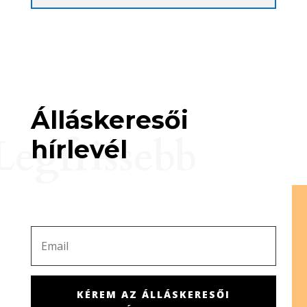
Álláskeresői
Legfrissebb
hírlevél
KÉREM AZ ÁLLÁSKERESŐI