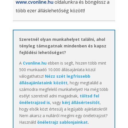
www.cvonline.hu
oldalunkra és böngéssz a
több ezer álláslehetőség között!
Szeretnél olyan munkahelyet találni, ahol
tényleg támogatnak mindenben és kapsz
fejlődési lehetőséget?
A
Cvonline.hu
ebben is segít, hiszen több mint
500 munkaadó 10.000 állásajánlata közül
válogathatsz!
Nézz szét legfrissebb
állásajánlataink között
, hogy megtaláld a
számodra megfelelő munkahelyet! Ha még több
esélyt szeretnél adni magadnak,
töltsd fel
önéletrajzod is
, vagy
kérj állásértesítőt
,
hogy elsők közt értesülj a legújabb ajánlatokról!
Nem akarsz a nulláról megírni egy önéletrajzot?
Használd
önéletrajz sablonjainkat
.