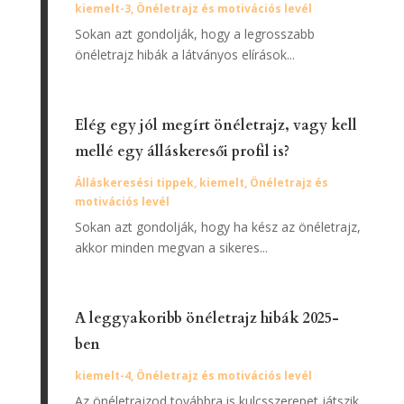
kiemelt-3
,
Önéletrajz és motivációs levél
Sokan azt gondolják, hogy a legrosszabb
önéletrajz hibák a látványos elírások...
Elég egy jól megírt önéletrajz, vagy kell
mellé egy álláskeresői profil is?
Álláskeresési tippek
,
kiemelt
,
Önéletrajz és
motivációs levél
Sokan azt gondolják, hogy ha kész az önéletrajz,
akkor minden megvan a sikeres...
A leggyakoribb önéletrajz hibák 2025-
ben
kiemelt-4
,
Önéletrajz és motivációs levél
Az önéletrajzod továbbra is kulcsszerepet játszik