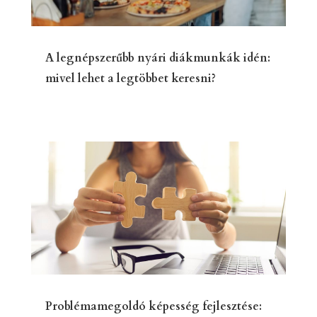
A legnépszerűbb nyári diákmunkák idén:
mivel lehet a legtöbbet keresni?
Problémamegoldó képesség fejlesztése: