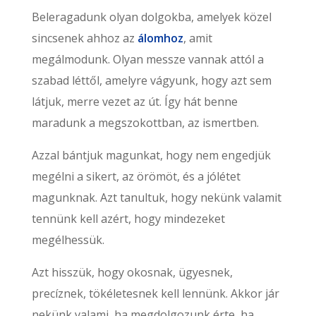
Beleragadunk olyan dolgokba, amelyek közel
sincsenek ahhoz az
álomhoz
, amit
megálmodunk. Olyan messze vannak attól a
szabad léttől, amelyre vágyunk, hogy azt sem
látjuk, merre vezet az út. Így hát benne
maradunk a megszokottban, az ismertben.
Azzal bántjuk magunkat, hogy nem engedjük
megélni a sikert, az örömöt, és a jólétet
magunknak. Azt tanultuk, hogy nekünk valamit
tennünk kell azért, hogy mindezeket
megélhessük.
Azt hisszük, hogy okosnak, ügyesnek,
precíznek, tökéletesnek kell lennünk. Akkor jár
nekünk valami, ha megdolgozunk érte, ha