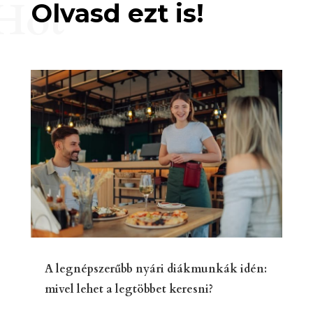
Hot
Olvasd ezt is!
A legnépszerűbb nyári diákmunkák idén:
mivel lehet a legtöbbet keresni?