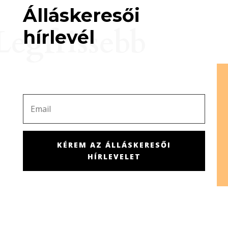
Álláskeresői
Legfrissebb
hírlevél
KÉREM AZ ÁLLÁSKERESŐI
HÍRLEVELET