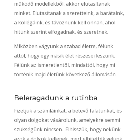
működő modellekből, akkor elutasítanak
minket. Elutasítanak a szeretteink, a barátaink,
a kollégáink, és távoznunk kell onnan, ahol
hitünk szerint elfogadnak, és szeretnek.
Miközben vágyunk a szabad életre, félünk
attól, hogy egy másik élet részesei leszünk.
Félünk az ismeretlentől, mindattól, hogy mi
történik majd életünk következő állomásán.
Beleragadunk a rutinba
Fizetjük a számláinkat, a betevő falatunkat, és
olyan dolgokat vásárolunk, amelyekre semmi
szükségünk nincsen. Elhisszük, hogy nekünk
azok a dolgok kellenek, mert elhitették velünk,