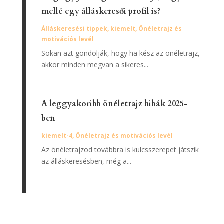
mellé egy álláskeresői profil is?
Álláskeresési tippek
,
kiemelt
,
Önéletrajz és
motivációs levél
Sokan azt gondolják, hogy ha kész az önéletrajz,
akkor minden megvan a sikeres...
A leggyakoribb önéletrajz hibák 2025-
ben
kiemelt-4
,
Önéletrajz és motivációs levél
Az önéletrajzod továbbra is kulcsszerepet játszik
az álláskeresésben, még a...