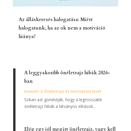
Az álláskeresés halogatása: Miért
halogatunk, ha az ok nem a motiváció
hiánya?
A leggyakoribb önéletrajz hibák 2026-
ban
kiemelt-3
,
Önéletrajz és motivációs levél
Sokan azt gondolják, hogy a legrosszabb
önéletrajz hibák a látványos elírások...
Elég egy jól megírt önéletrajz, vagy kell