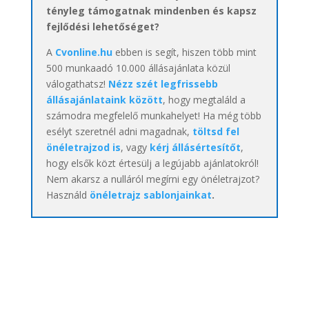
tényleg támogatnak mindenben és kapsz
fejlődési lehetőséget?
A
Cvonline.hu
ebben is segít, hiszen több mint
500 munkaadó 10.000 állásajánlata közül
válogathatsz!
Nézz szét legfrissebb
állásajánlataink között
, hogy megtaláld a
számodra megfelelő munkahelyet! Ha még több
esélyt szeretnél adni magadnak,
töltsd fel
önéletrajzod is
, vagy
kérj állásértesítőt
,
hogy elsők közt értesülj a legújabb ajánlatokról!
Nem akarsz a nulláról megírni egy önéletrajzot?
Használd
önéletrajz sablonjainkat
.