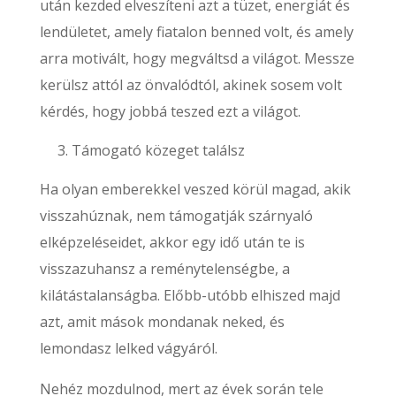
után kezded elveszíteni azt a tüzet, energiát és
lendületet, amely fiatalon benned volt, és amely
arra motivált, hogy megváltsd a világot. Messze
kerülsz attól az önvalódtól, akinek sosem volt
kérdés, hogy jobbá teszed ezt a világot.
Támogató közeget találsz
Ha olyan emberekkel veszed körül magad, akik
visszahúznak, nem támogatják szárnyaló
elképzeléseidet, akkor egy idő után te is
visszazuhansz a reménytelenségbe, a
kilátástalanságba. Előbb-utóbb elhiszed majd
azt, amit mások mondanak neked, és
lemondasz lelked vágyáról.
Nehéz mozdulnod, mert az évek során tele