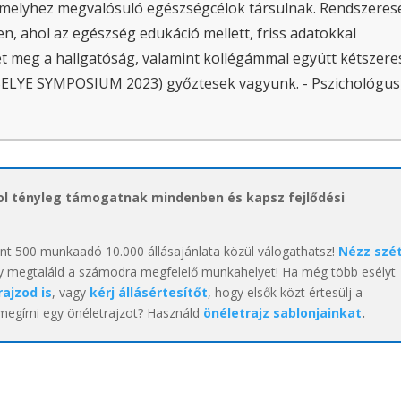
, melyhez megvalósuló egészségcélok társulnak. Rendszeres
, ahol az egészség edukáció mellett, friss adatokkal
et meg a hallgatóság, valamint kollégámmal együtt kétszere
SELYE SYMPOSIUM 2023) győztesek vagyunk. - Pszichológus
hol tényleg támogatnak mindenben és kapsz fejlődési
int 500 munkaadó 10.000 állásajánlata közül válogathatsz!
Nézz szé
y megtaláld a számodra megfelelő munkahelyet! Ha még több esélyt
rajzod is
, vagy
kérj állásértesítőt
, hogy elsők közt értesülj a
 megírni egy önéletrajzot? Használd
önéletrajz sablonjainkat
.