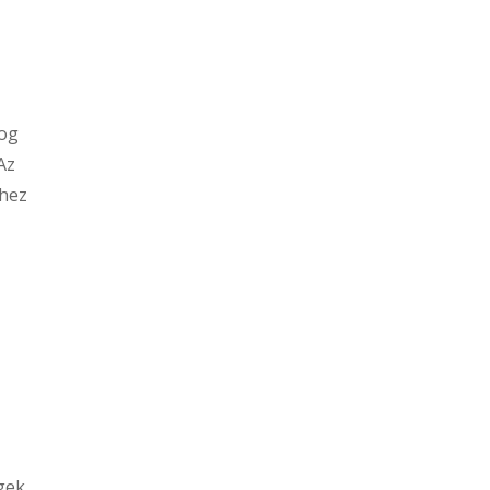
log
Az
yhez
égek