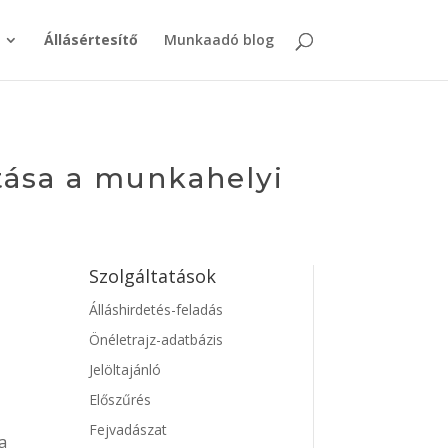
Állásértesítő
Munkaadó blog
atása a munkahelyi
Szolgáltatások
Álláshirdetés-feladás
Önéletrajz-adatbázis
Jelöltajánló
Előszűrés
Fejvadászat
a