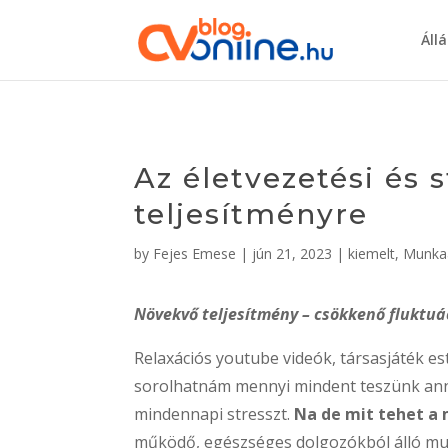
Áll
Az életvezetési és 
teljesítményre
by
Fejes Emese
|
jún 21, 2023
|
kiemelt
,
Munka
Növekvő teljesítmény – csökkenő fluktuá
Relaxációs youtube videók, társasjáték e
sorolhatnám mennyi mindent teszünk ann
mindennapi stresszt.
Na de mit tehet a
működő, egészséges dolgozókból álló mu