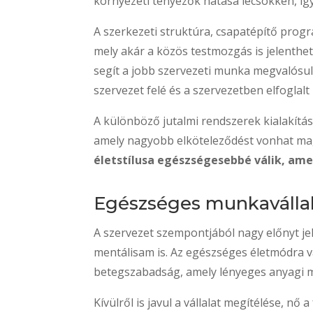
környezeti tényezők hatása lecsökken, í
A szerkezeti struktúra, csapatépítő pr
mely akár a közös testmozgás is jelenthet,
segít a jobb szervezeti munka megvalósul
szervezet felé és a szervezetben elfoglalt
A különböző jutalmi rendszerek kialakítás
amely nagyobb elköteleződést vonhat ma
életstílusa egészségesebbé válik, ame
Egészséges munkaválla
A szervezet szempontjából nagy előnyt jel
mentálisam is. Az egészséges életmódra v
betegszabadság, amely lényeges anyagi me
Kívülről is javul a vállalat megítélése, nő