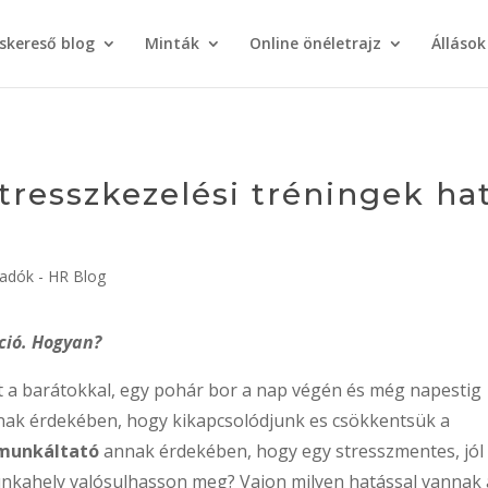
áskereső blog
Minták
Online önéletrajz
Állások
stresszkezelési tréningek h
adók - HR Blog
ció. Hogyan?
st a barátokkal, egy pohár bor a nap végén és még napestig
ak érdekében, hogy kikapcsolódjunk es csökkentsük a
 munkáltató
annak érdekében, hogy egy stresszmentes, jól
nkahely valósulhasson meg? Vajon milyen hatással vannak 