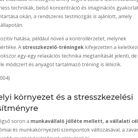
ess technikák, belső koncentráció és imaginációs gyakorla
antartása okán, a rendszeres testmozgás is ajánlott, amely
 állapotán.
itív hatása, például növeli a kontrollérzetet, melynek
értéke. A
stresszkezelő-tréningek
kifejezetten a keletkez
okszor egy-egy relaxációs technika megtanítását jelenti, de
e módszert és anyagot tartalmazó tréning is létezik.
2004)
i környezet és a stresszkezelési
esítményre
égső soron a
munkavállaló jólléte mellett, a vállalati cé
nómiai és munkakörnyezeti szempontok változásával, a zava