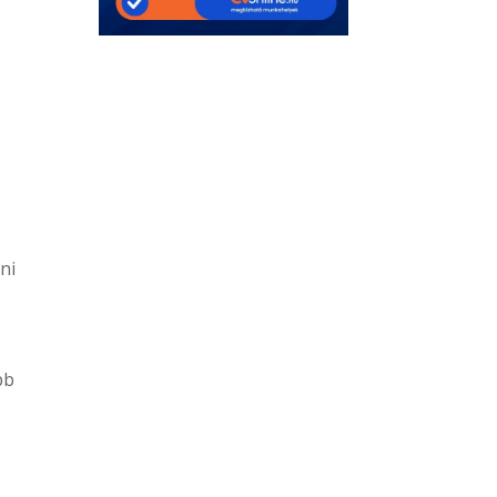
ni
.
bb
a