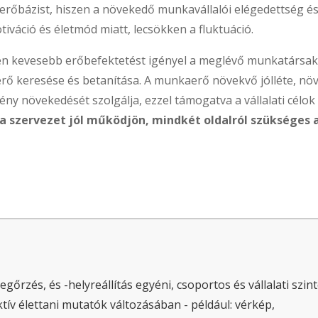
erőbázist, hiszen a növekedő munkavállalói elégedettség é
iváció és életmód miatt, lecsökken a fluktuáció.
sen kevesebb erőbefektetést igényel a meglévő munkatársa
ő keresése és betanítása. A munkaerő növekvő jólléte, növ
tmény növekedését szolgálja, ezzel támogatva a vállalati célok
a szervezet jól működjön, mindkét oldalról szükséges 
rzés, és -helyreállítás egyéni, csoportos és vállalati szin
ív élettani mutatók változásában - például: vérkép,