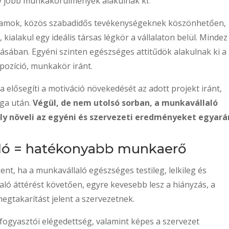
gy jobb munkakörülmények alakulnak ki.
ogramok, közös szabadidős tevékenységeknek köszönhetően,
 kialakul egy ideális társas légkör a vállalaton belül. Mindez
ásában. Egyéni szinten egészséges attitűdök alakulnak ki a
 pozíció, munkakör iránt.
a elősegíti a motiváció növekedését az adott projekt iránt,
ga után.
Végül, de nem utolsó sorban, a munkavállaló
ly növeli az egyéni és szervezeti eredményeket egyará
ló = hatékonyabb munkaerő
ent, ha a munkavállaló egészséges testileg, lelkileg és
aló áttérést követően, egyre kevesebb lesz a hiányzás, a
gtakarítást jelent a szervezetnek.
 a fogyasztói elégedettség, valamint képes a szervezet