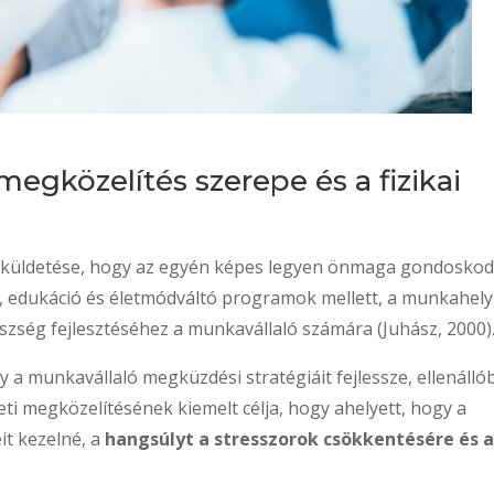
megközelítés szerepe és a fizikai
b küldetése, hogy az egyén képes legyen önmaga gondoskod
s, edukáció és életmódváltó programok mellett, a munkahely
szség fejlesztéséhez a munkavállaló számára (Juhász, 2000)
y a munkavállaló megküzdési stratégiáit fejlessze, ellenálló
eti megközelítésének kiemelt célja, hogy ahelyett, hogy a
it kezelné, a
hangsúlyt a stresszorok csökkentésére és 