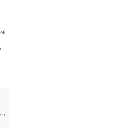
s
k
eli
a
ten