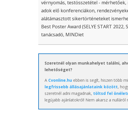
vérnyomás, testösszetétel - mérhetőek
adok elő konferenciákon, rendezvényeken
alátámasztott sikertörténeteket ismerh
Best Poster Award (SELYE START 2022, 
tanácsadó, MINDiet
Szeretnél olyan munkahelyet találni, a
lehetőséget?
A
Cvonline.hu
ebben is segít, hiszen több m
legfrissebb állásajánlataink között
, hog
szeretnél adni magadnak,
töltsd fel önélet
legújabb ajánlatokról! Nem akarsz a nulláról