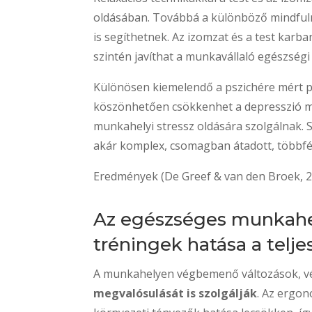
oldásában. Továbbá a különböző mindfuln
is segíthetnek. Az izomzat és a test karb
szintén javíthat a munkavállaló egészségi
Különösen kiemelendő a pszichére mért poz
köszönhetően csökkenhet a depresszió m
munkahelyi stressz oldására szolgálnak. S
akár komplex, csomagban átadott, többfél
Eredmények (De Greef & van den Broek, 
Az egészséges munkahely
tréningek hatása a telj
A munkahelyen végbemenő változások, v
megvalósulását is szolgálják
. Az ergo