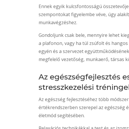
Ennek egyik kulcsfontosságú összetevője 
szempontokat figyelembe véve, úgy alakítj
munkavégzéshez.
Gondoljunk csak bele, mennyire lehet kie
a plafonon, vagy ha túl zsúfolt és hangos
egyén és a szervezet együttműködésének 
megfelelő vezetőség, munkaerő, társas kö
Az egészségfejlesztés e
stresszkezelési tréning
Az egészség fejlesztéséhez több módszer i
értékrendszerben szerepel az egészség és
életmód segítésében.
Relaxációs technikákkal a test és az izom