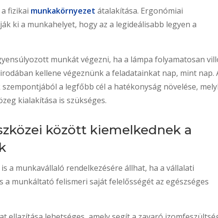
a fizikai
munkakörnyezet
átalakítása. Ergonómiai
ák ki a munkahelyet, hogy az a legideálisabb legyen a
gyensúlyozott munkát végezni, ha a lámpa folyamatosan vil
 irodában kellene végeznünk a feladatainkat nap, mint nap. 
szempontjából a legfőbb cél a hatékonyság növelése, mel
zeg kialakítása is szükséges.
szközei között kiemelkednek a
ek
s a munkavállaló rendelkezésére állhat, ha a vállalati
 a munkáltató felismeri saját felelősségét az egészséges
zat ellazítása lehetséges, amely segít a zavaró izomfeszülts