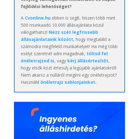
fejlődési lehetőséget?
A
Cvonline.hu
ebben is segít, hiszen több mint
500 munkaadó 10.000 állásajánlata közül
válogathatsz!
Nézz szét legfrissebb
állásajánlataink között
, hogy megtaláld a
számodra megfelelő munkahelyet! Ha még több
esélyt szeretnél adni magadnak,
töltsd fel
önéletrajzod is
, vagy
kérj állásértesítőt
,
hogy elsők közt értesülj a legújabb ajánlatokról!
Nem akarsz a nulláról megírni egy önéletrajzot?
Használd
önéletrajz sablonjainkat
.