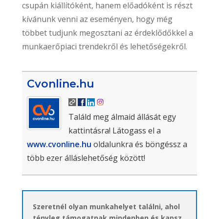
csupán kiállítóként, hanem előadóként is részt
kívánunk venni az eseményen, hogy még
többet tudjunk megosztani az érdeklődőkkel a
munkaerőpiaci trendekről és lehetőségekről.
Cvonline.hu
Találd meg álmaid állását egy
kattintásra! Látogass el a
www.cvonline.hu
oldalunkra és böngéssz a
több ezer álláslehetőség között!
Szeretnél olyan munkahelyet találni, ahol
tényleg támogatnak mindenben és kapsz