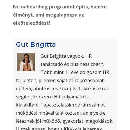
Ne onboarding programot építs, hanem
élményt, ami megalapozza az
elköteleződést!
Gut Brigitta
Gut Brigitta vagyok, HR
tanácsadó és business coach.
Több mint 11 éve dolgozom HR
területen, jelenleg saját vállalkozásomat
építem, ahol kis- és középvállalkozásoknak
segítek korszerű HR-folyamatokat
kialakítani. Tapasztalataim során számos
működési hibával találkoztam, amelyekre
léteznek jól működő, gyakorlati megoldások.
Hiszek abban, hogy a KKV-k is lehetnek