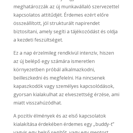
meghatározzák az új munkavállaló szervezettel
kapcsolatos attitűdjét. Érdemes ezért előre
összeállított, jól strukturált napirendet
biztosítani, amely segíti a tájékozódást és oldja
a kezdeti feszültséget.
Ez a nap érzelmileg rendkívül intenzív, hiszen
az új belépő egy számára ismeretlen
környezetben próbál alkalmazkodni,
beilleszkedni és megfelelni. Ha nincsenek
kapaszkodók vagy személyes kapcsolódások,
gyorsan kialakulhat az elveszettség érzése, ami
miatt visszahúzódhat.
A pozitív élmények és az első kapcsolatok
kialakítása érdekében érdemes egy „buddy-t”
vagyis egy belső segítőt, vagy egy mentort