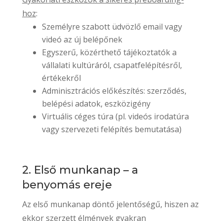
hoz
:
Személyre szabott üdvözlő email vagy
videó az új belépőnek
Egyszerű, közérthető tájékoztatók a
vállalati kultúráról, csapatfelépítésről,
értékekről
Adminisztrációs előkészítés: szerződés,
belépési adatok, eszközigény
Virtuális céges túra (pl. videós irodatúra
vagy szervezeti felépítés bemutatása)
2. Első munkanap – a
benyomás ereje
Az első munkanap döntő jelentőségű, hiszen az
ekkor szerzett élmények gyakran