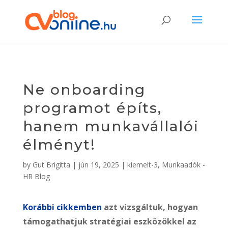
Ne onboarding
programot építs,
hanem munkavállalói
élményt!
by
Gut Brigitta
|
jún 19, 2025
|
kiemelt-3
,
Munkaadók -
HR Blog
Korábbi cikkemben
azt vizsgáltuk, hogyan
támogathatjuk stratégiai eszközökkel az