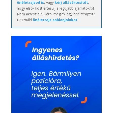
önéletrajzod is
, vagy
kérj állásértesítőt
,
hogy elsők közt értesülj a legújabb ajánlatokról!
Nem akarsz a nulláról megírni egy önéletrajzot?
Használd
önéletrajz sablonjainkat
.