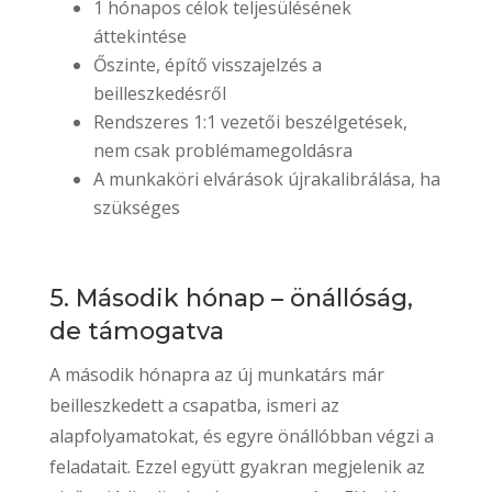
1 hónapos célok teljesülésének
áttekintése
Őszinte, építő visszajelzés a
beilleszkedésről
Rendszeres 1:1 vezetői beszélgetések,
nem csak problémamegoldásra
A munkaköri elvárások újrakalibrálása, ha
szükséges
5. Második hónap – önállóság,
de támogatva
A második hónapra az új munkatárs már
beilleszkedett a csapatba, ismeri az
alapfolyamatokat, és egyre önállóbban végzi a
feladatait. Ezzel együtt gyakran megjelenik az