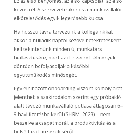
Ez az első benyomás, az első kapcsolat, az első
közös cél. A szervezeti siker és a munkavállalói
elköteleződés egyik legerősebb kulcsa.
Ha hosszú távra tervezünk a kollégáinkkal,
akkor a nulladik naptól kezdve befektetésként
kell tekintenünk minden új munkatárs
beillesztésére, mert az itt szerzett élmények
döntően befolyásolják a későbbi
együttműködés minőségét.
Egy elhibázott onboarding viszont komoly árat
jelenthet: a szakirodalom szerint egy próbaidő
alatt távozó munkavállaló pótlása átlagosan 6–
9 havi fizetésbe kerül (SHRM, 2023) – nem
beszélve a csapatmorál, a produktivitás és a
belső bizalom sérüléséről.