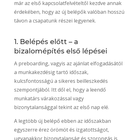
már az első kapcsolatfelvételtől kezdve annak
érdekében, hogy az új belépők valóban hosszú
távon a csapatunk részei legyenek.
1. Belépés előtt – a
bizalomépítés első lépései
A preboarding, vagyis az ajánlat elfogadásától
a munkakezdésig tartó időszak,
kulcsfontosságú a sikeres beilleszkedés
szempontjából. Itt dől el, hogy a leendő
munkatárs várakozással vagy
bizonytalansággal tekint az első nap elé.
A legtöbb új belépő ebben az időszakban
egyszerre érez örömöt és izgatottságot,
ugyanakkor bizonytalanság és szorongás is