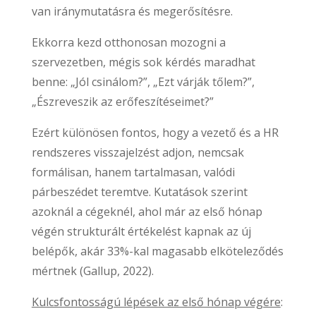
van iránymutatásra és megerősítésre.
Ekkorra kezd otthonosan mozogni a
szervezetben, mégis sok kérdés maradhat
benne: „Jól csinálom?”, „Ezt várják tőlem?”,
„Észreveszik az erőfeszítéseimet?”
Ezért különösen fontos, hogy a vezető és a HR
rendszeres visszajelzést adjon, nemcsak
formálisan, hanem tartalmasan, valódi
párbeszédet teremtve. Kutatások szerint
azoknál a cégeknél, ahol már az első hónap
végén strukturált értékelést kapnak az új
belépők, akár 33%-kal magasabb elköteleződés
mértnek (Gallup, 2022).
Kulcsfontosságú lépések az első hónap végére
: