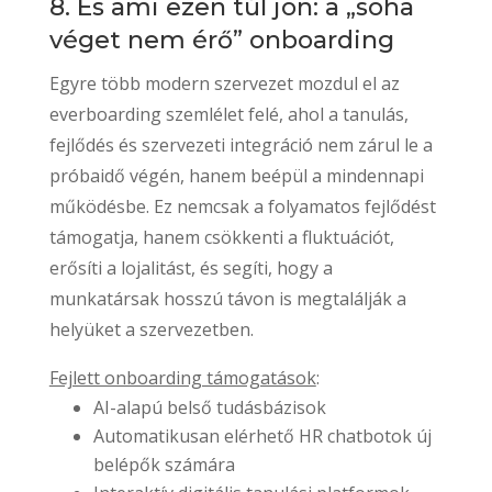
8. És ami ezen túl jön: a „soha
véget nem érő” onboarding
Egyre több modern szervezet mozdul el az
everboarding szemlélet felé, ahol a tanulás,
fejlődés és szervezeti integráció nem zárul le a
próbaidő végén, hanem beépül a mindennapi
működésbe. Ez nemcsak a folyamatos fejlődést
támogatja, hanem csökkenti a fluktuációt,
erősíti a lojalitást, és segíti, hogy a
munkatársak hosszú távon is megtalálják a
helyüket a szervezetben.
Fejlett onboarding támogatások
:
AI-alapú belső tudásbázisok
Automatikusan elérhető HR chatbotok új
belépők számára