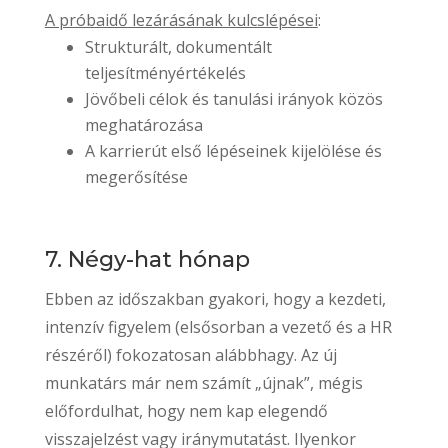
A próbaidő lezárásának kulcslépései
:
Strukturált, dokumentált
teljesítményértékelés
Jövőbeli célok és tanulási irányok közös
meghatározása
A karrierút első lépéseinek kijelölése és
megerősítése
7. Négy-hat hónap
Ebben az időszakban gyakori, hogy a kezdeti,
intenzív figyelem (elsősorban a vezető és a HR
részéről) fokozatosan alábbhagy. Az új
munkatárs már nem számít „újnak”, mégis
előfordulhat, hogy nem kap elegendő
visszajelzést vagy iránymutatást. Ilyenkor