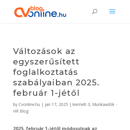
Változások az
egyszerűsített
foglalkoztatás
szabályaiban 2025.
február 1-jétől
by
Cvonline.hu
|
jan 17, 2025
|
kiemelt-3
,
Munkaadók -
HR Blog
2025. február 1-jétől módosulnak az