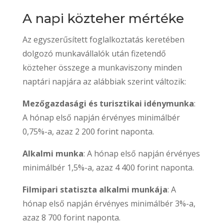
A napi közteher mértéke
Az egyszerűsített foglalkoztatás keretében
dolgozó munkavállalók után fizetendő
közteher összege a munkaviszony minden
naptári napjára az alábbiak szerint változik:
Mezőgazdasági és turisztikai idénymunka
:
A hónap első napján érvényes minimálbér
0,75%-a, azaz 2 200 forint naponta.
Alkalmi munka
: A hónap első napján érvényes
minimálbér 1,5%-a, azaz
4 400 forint
naponta.
Filmipari statiszta alkalmi munkája
: A
hónap első napján érvényes minimálbér 3%-a,
azaz
8 700 forint
naponta.