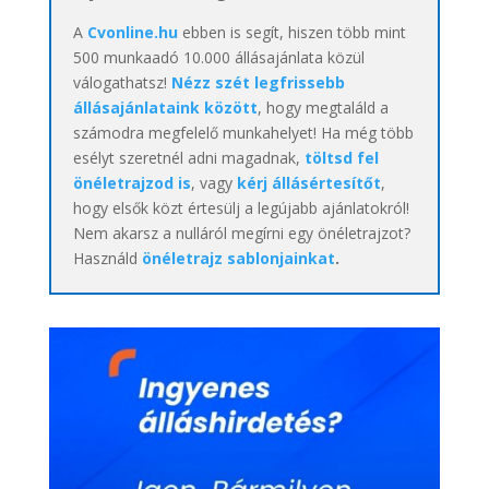
A
Cvonline.hu
ebben is segít, hiszen több mint
500 munkaadó 10.000 állásajánlata közül
válogathatsz!
Nézz szét legfrissebb
állásajánlataink között
, hogy megtaláld a
számodra megfelelő munkahelyet! Ha még több
esélyt szeretnél adni magadnak,
töltsd fel
önéletrajzod is
, vagy
kérj állásértesítőt
,
hogy elsők közt értesülj a legújabb ajánlatokról!
Nem akarsz a nulláról megírni egy önéletrajzot?
Használd
önéletrajz sablonjainkat
.