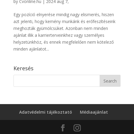
by
Cvonline.hu
|
2024 aug 7,
Egy pozíció elnyerése mindig nagy elismerés, hiszen
azt jelenti, hogy kemény munkánk és erőfeszítéseink
meghozták gyümölcsüket. Azonban nem minden
ajánlat illik a karrierterveinkhez vagy személyes
helyzetünkhöz, és ennek megfelelően nem kötelező
minden ajánlatot...
Keresés
Adatvédelmi tájékoztató
Médiaajánlat