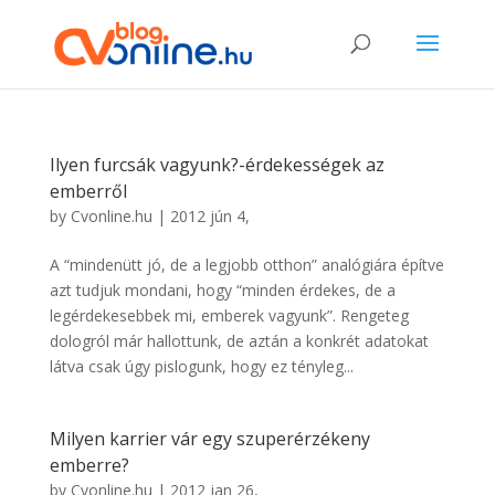
Ilyen furcsák vagyunk?-érdekességek az
emberről
by
Cvonline.hu
|
2012 jún 4,
A “mindenütt jó, de a legjobb otthon” analógiára építve
azt tudjuk mondani, hogy “minden érdekes, de a
legérdekesebbek mi, emberek vagyunk”. Rengeteg
dologról már hallottunk, de aztán a konkrét adatokat
látva csak úgy pislogunk, hogy ez tényleg...
Milyen karrier vár egy szuperérzékeny
emberre?
by
Cvonline.hu
|
2012 jan 26,