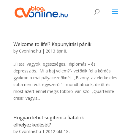
Welcome to life!? Kapunyitási pánik
by
Cvonline.hu
|
2013 ápr 8,
„Fiatal vagyok, egészséges, diplomás – és
depressziós. Mi a baj velem?”- vetődik fel a kérdés
gyakran a mai pályakezdőknél. „Bizony, az életkezdés
soha nem volt egyszerű ”– mondhatnánk, de itt és
most azért ennél mégis többről van szó. „Quarterlife
crisis” vagyis...
Hogyan lehet segíteni a fiatalok
elhelyezkedését?
by
Cvonline.hu
|
2012 okt 18,