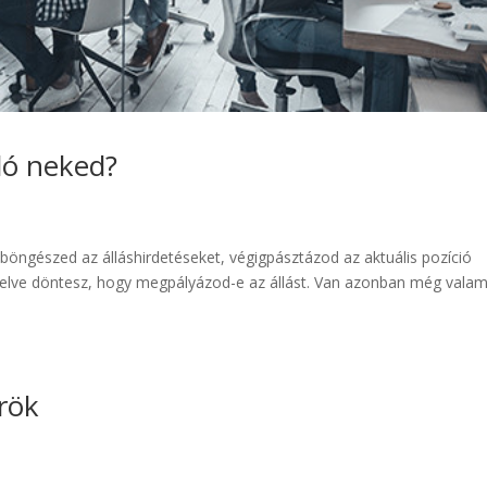
ló neked?
böngészed az álláshirdetéseket, végigpásztázod az aktuális pozíció
legelve döntesz, hogy megpályázod-e az állást. Van azonban még valam
rök