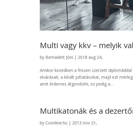
Multi vagy kkv – melyik va
by
Bernadett Jóni
|
2018 aug 24,
Amikor kezedben a frissen szerzett diplomáddal 
elvárásait, a kínált juttatásokat, majd ezt mér
amit érdemes átgondolni, ez pedig a...
Multikatonák és a dezertő
by
Cvonline.hu
|
2013 nov 21,