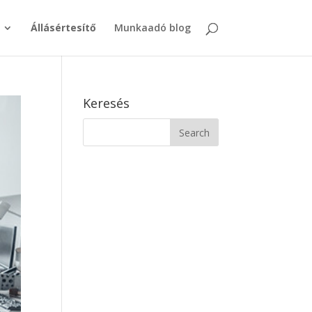
Állásértesítő
Munkaadó blog
Keresés