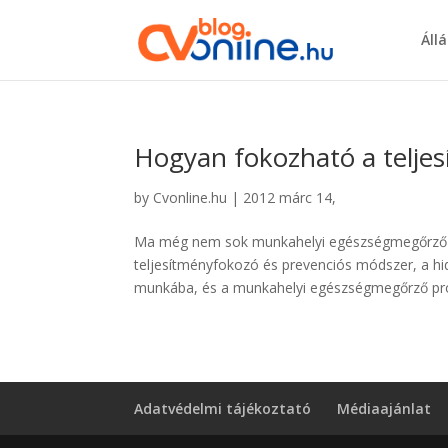
Áll
Hogyan fokozható a telje
by
Cvonline.hu
|
2012 márc 14,
Ma még nem sok munkahelyi egészségmegőrző pr
teljesítményfokozó és prevenciós módszer, a hid
munkába, és a munkahelyi egészségmegőrző pr
Adatvédelmi tájékoztató
Médiaajánlat