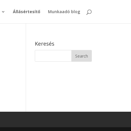
Állásértesítő
Munkaadó blog
Keresés