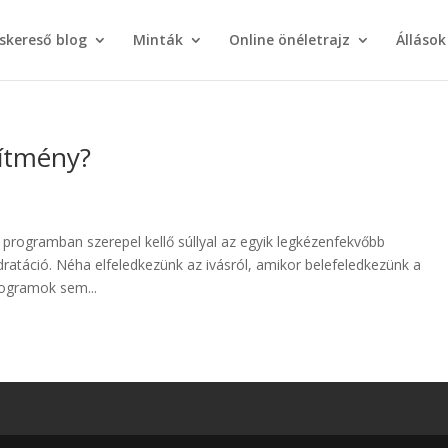
áskereső blog
Minták
Online önéletrajz
Állások
sítmény?
ogramban szerepel kellő súllyal az egyik legkézenfekvőbb
ratáció. Néha elfeledkezünk az ivásról, amikor belefeledkezünk a
ogramok sem...