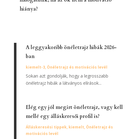
halogatunk, ha az ok nem a motiváció
hiánya?
A leggyakoribb önéletrajz hibák 2026-
ban
kiemelt-3
,
Önéletrajz és motivációs levél
Sokan azt gondolják, hogy a legrosszabb
önéletrajz hibák a látványos elírások...
Elég egy jól megírt önéletrajz, vagy kell
mellé egy álláskeresői profil is?
Álláskeresési tippek
,
kiemelt
,
Önéletrajz és
motivációs levél