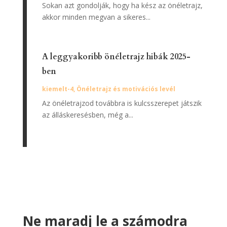
Sokan azt gondolják, hogy ha kész az önéletrajz,
akkor minden megvan a sikeres...
A leggyakoribb önéletrajz hibák 2025-
ben
kiemelt-4
,
Önéletrajz és motivációs levél
Az önéletrajzod továbbra is kulcsszerepet játszik
az álláskeresésben, még a...
Ne maradj le a számodra