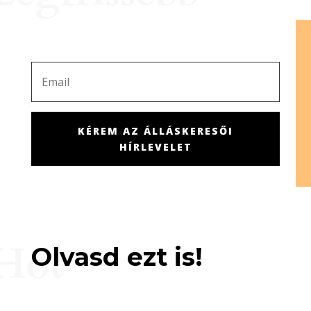
KÉREM AZ ÁLLÁSKERESŐI
HÍRLEVELET
Hot
Olvasd ezt is!