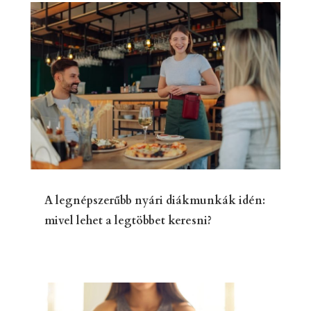
A legnépszerűbb nyári diákmunkák idén:
mivel lehet a legtöbbet keresni?