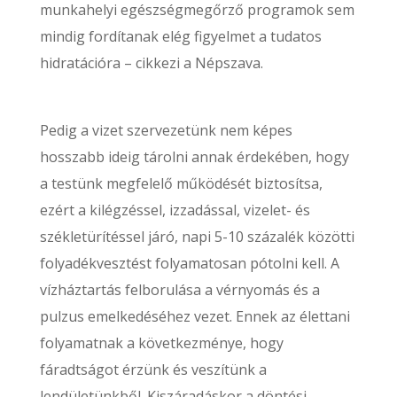
munkahelyi egészségmegőrző programok sem
mindig fordítanak elég figyelmet a tudatos
hidratációra – cikkezi a Népszava.
Pedig a vizet szervezetünk nem képes
hosszabb ideig tárolni annak érdekében, hogy
a testünk megfelelő működését biztosítsa,
ezért a kilégzéssel, izzadással, vizelet- és
székletürítéssel járó, napi 5-10 százalék közötti
folyadékvesztést folyamatosan pótolni kell. A
vízháztartás felborulása a vérnyomás és a
pulzus emelkedéséhez vezet. Ennek az élettani
folyamatnak a következménye, hogy
fáradtságot érzünk és veszítünk a
lendületünkből. Kiszáradáskor a döntési