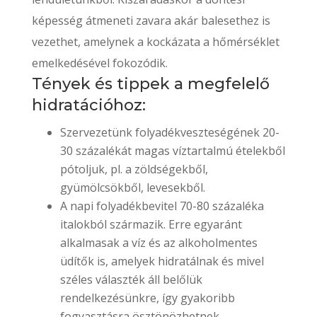
képesség átmeneti zavara akár balesethez is
vezethet, amelynek a kockázata a hőmérséklet
emelkedésével fokozódik.
Tények és tippek a megfelelő
hidratációhoz:
Szervezetünk folyadékveszteségének 20-
30 százalékát magas víztartalmú ételekből
pótoljuk, pl. a zöldségekből,
gyümölcsökből, levesekből.
A napi folyadékbevitel 70-80 százaléka
italokból származik. Erre egyaránt
alkalmasak a víz és az alkoholmentes
üdítők is, amelyek hidratálnak és mivel
széles választék áll belőlük
rendelkezésünkre, így gyakoribb
fogyasztásra ösztönözhetnek.