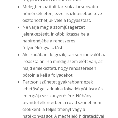
Melegben az italt tartsuk alacsonyabb
hőmérsékleten, ezzel is ízletesebbé téve
ösztönözhetjük vele a fogyasztást.
Ne várja meg a szomjúságérzet
jelentkezését, inkább iktassa be a
napirendjébe a rendszeres
folyadékfogyasztást.
Aki irodában dolgozik, tartson innivalót az
íróasztalán. Ha mindig szem előtt van, az
majd emlékezteti, hogy rendszeresen
pótolnia kell a folyadékot.
Tartson szünetet gyakrabban: ezek
lehetőséget adnak a folyadékpótlásra és
energiája visszanyerésére. Néhány
tévhittel ellentétben a rövid szünet nem
csökkenti a teljesítményt vagy a
hatékonyságot. A megfelelő hidratációval