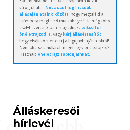
500 munkaadó 10.000 állásajánlata közül
válogathatsz!
Nézz szét legfrissebb
állásajánlataink között
, hogy megtaláld a
számodra megfelelő munkahelyet! Ha még több
esélyt szeretnél adni magadnak,
töltsd fel
önéletrajzod is
, vagy
kérj állásértesítőt
,
hogy elsők közt értesülj a legújabb ajánlatokról!
Nem akarsz a nulláról megírni egy önéletrajzot?
Használd
önéletrajz sablonjainkat
.
Álláskeresői
Legfrissebb
hírlevél