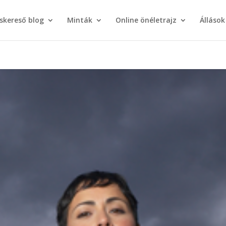
áskereső blog
Minták
Online önéletrajz
Állások