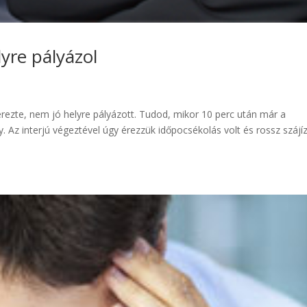
yre pályázol
érezte, nem jó helyre pályázott. Tudod, mikor 10 perc után már a
Az interjú végeztével úgy érezzük időpocsékolás volt és rossz szájíz