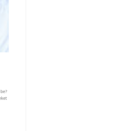
 be?
eket