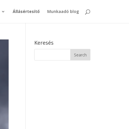
Állásértesítő
Munkaadó blog
Keresés