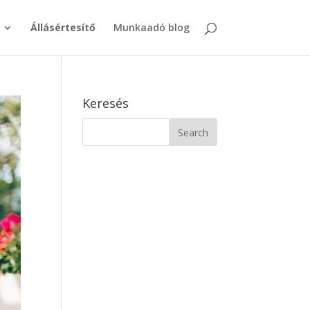
Állásértesítő
Munkaadó blog
Keresés