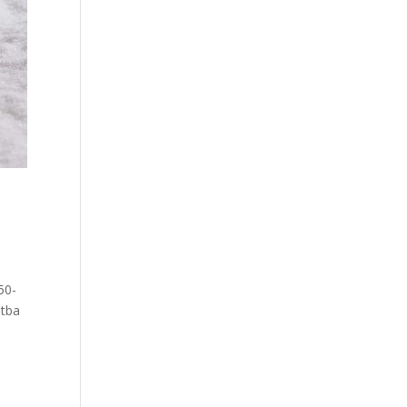
50-
otba