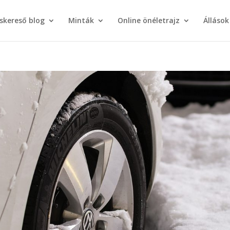
áskereső blog
Minták
Online önéletrajz
Állások