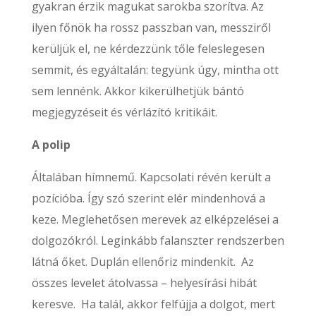
gyakran érzik magukat sarokba szorítva. Az
ilyen főnök ha rossz passzban van, messziről
kerüljük el, ne kérdezzünk tőle feleslegesen
semmit, és egyáltalán: tegyünk úgy, mintha ott
sem lennénk. Akkor kikerülhetjük bántó
megjegyzéseit és vérlázító kritikáit.
A polip
Általában hímnemű. Kapcsolati révén került a
pozícióba. Így szó szerint elér mindenhová a
keze. Meglehetősen merevek az elképzelései a
dolgozókról. Leginkább falanszter rendszerben
látná őket. Duplán ellenőriz mindenkit. Az
összes levelet átolvassa – helyesírási hibát
keresve. Ha talál, akkor felfújja a dolgot, mert