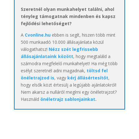
Szeretnél olyan munkahelyet találni, ahol
tényleg támogatnak mindenben és kapsz
fejlődési lehetőséget?
A
Cvonline.hu
ebben is segít, hiszen több mint
500 munkaadó 10.000 állásajánlata közül
válogathatsz!
Nézz szét legfrissebb
állásajánlataink között
, hogy megtaláld a
számodra megfelelő munkahelyet! Ha még több
esélyt szeretnél adni magadnak,
töltsd fel
önéletrajzod is
, vagy
kérj állásértesítőt
,
hogy elsők közt értesülj a legújabb ajánlatokról!
Nem akarsz a nulláról megírni egy önéletrajzot?
Használd
önéletrajz sablonjainkat
.