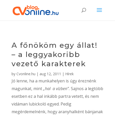
A főnököm egy állat!
– a leggyakoribb
vezető karakterek
by
Cvonline.hu
|
aug 12, 2011
|
Hírek
Jó lenne, ha a munkahelyen is úgy éreznénk
magunkat, mint
„hal a vízben”.
Sajnos a legtöbb
esetben ez a hal inkább partra vetett, és nem
vidáman lubickoló egyed. Pedig
megérdemelnénk, hogy aranyhalként bánjanak