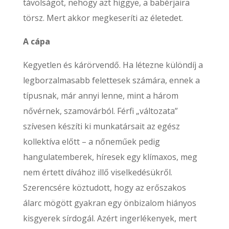
távolságot, nehogy azt higgye, a babérjaira
törsz. Mert akkor megkeseríti az életedet.
A cápa
Kegyetlen és kárörvendő. Ha létezne különdíj a
legborzalmasabb felettesek számára, ennek a
típusnak, már annyi lenne, mint a három
nővérnek, szamovárból. Férfi „változata”
szívesen készíti ki munkatársait az egész
kollektíva előtt – a nőneműek pedig
hangulatemberek, híresek egy klímaxos, meg
nem értett dívához illő viselkedésükről.
Szerencsére köztudott, hogy az erőszakos
álarc mögött gyakran egy önbizalom hiányos
kisgyerek sírdogál. Azért ingerlékenyek, mert