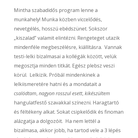
Mintha szabadidős program lenne a
munkahely! Munka közben viccelődés,
nevetgélés, hosszú ebédszünet. Sokszor
„kiszalad” valamit elintézni. Rengeteget utazik
mindenféle megbeszélésre, kiállításra. Vannak
testi-lelki bizalmasai a kollégák között, velük
megosztja minden titkát. Egész plebsz veszi
körül. Lelkizik. Próbál mindenkinek a
lelkiismeretére hatni és a mondatait a
csalódtam
,
nagyon rosszul esett
,
kikészültem
hangulatfestő szavakkal színezni. Haragtartó
és féltékeny alkat. Sokat csipkelődik és finoman
alázgatja a dolgozóit. Ha nem lettél a
bizalmasa, akkor jobb, ha tartod vele a 3 lépés