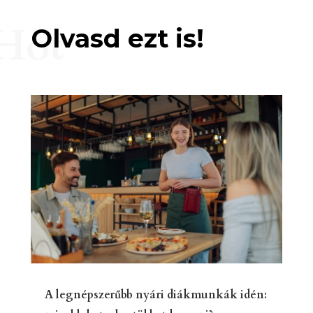
Hot
Olvasd ezt is!
A legnépszerűbb nyári diákmunkák idén: