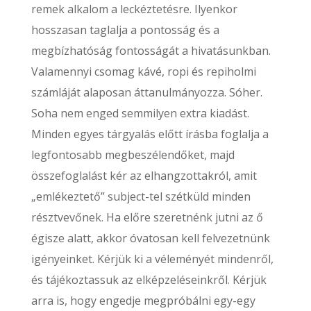
remek alkalom a leckéztetésre. Ilyenkor
hosszasan taglalja a pontosság és a
megbízhatóság fontosságát a hivatásunkban.
Valamennyi csomag kávé, ropi és repiholmi
számláját alaposan áttanulmányozza. Sóher.
Soha nem enged semmilyen extra kiadást.
Minden egyes tárgyalás előtt írásba foglalja a
legfontosabb megbeszélendőket, majd
összefoglalást kér az elhangzottakról, amit
„emlékeztető” subject-tel szétküld minden
résztvevőnek. Ha előre szeretnénk jutni az ő
égisze alatt, akkor óvatosan kell felvezetnünk
igényeinket. Kérjük ki a véleményét mindenről,
és tájékoztassuk az elképzeléseinkről. Kérjük
arra is, hogy engedje megpróbálni egy-egy