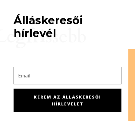
Álláskeresői
Legfrissebb
hírlevél
KÉREM AZ ÁLLÁSKERESŐI
HÍRLEVELET