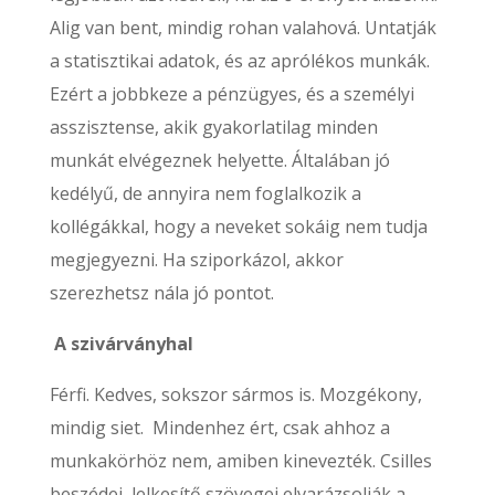
Alig van bent, mindig rohan valahová. Untatják
a statisztikai adatok, és az aprólékos munkák.
Ezért a jobbkeze a pénzügyes, és a személyi
asszisztense, akik gyakorlatilag minden
munkát elvégeznek helyette. Általában jó
kedélyű, de annyira nem foglalkozik a
kollégákkal, hogy a neveket sokáig nem tudja
megjegyezni. Ha sziporkázol, akkor
szerezhetsz nála jó pontot.
A szivárványhal
Férfi. Kedves, sokszor sármos is. Mozgékony,
mindig siet. Mindenhez ért, csak ahhoz a
munkakörhöz nem, amiben kinevezték. Csilles
beszédei, lelkesítő szövegei elvarázsolják a