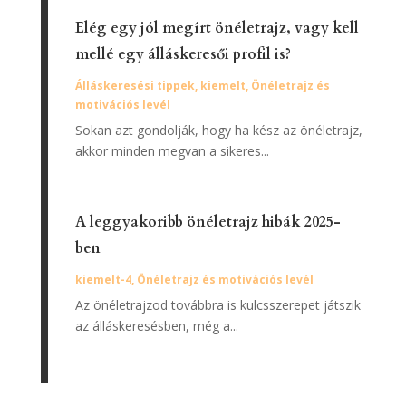
Elég egy jól megírt önéletrajz, vagy kell
mellé egy álláskeresői profil is?
Álláskeresési tippek
,
kiemelt
,
Önéletrajz és
motivációs levél
Sokan azt gondolják, hogy ha kész az önéletrajz,
akkor minden megvan a sikeres...
A leggyakoribb önéletrajz hibák 2025-
ben
kiemelt-4
,
Önéletrajz és motivációs levél
Az önéletrajzod továbbra is kulcsszerepet játszik
az álláskeresésben, még a...