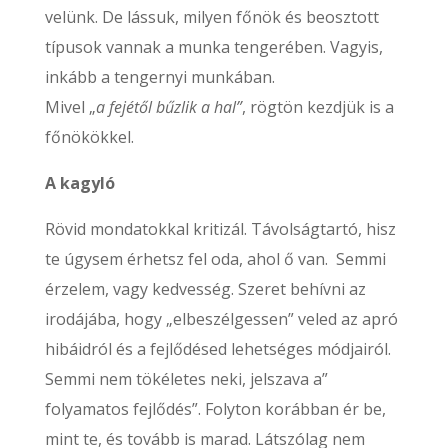
velünk. De lássuk, milyen főnök és beosztott
típusok vannak a munka tengerében. Vagyis,
inkább a tengernyi munkában.
Mivel „
a fejétől bűzlik a hal”
, rögtön kezdjük is a
főnökökkel.
A kagyló
Rövid mondatokkal kritizál. Távolságtartó, hisz
te úgysem érhetsz fel oda, ahol ő van. Semmi
érzelem, vagy kedvesség. Szeret behívni az
irodájába, hogy „elbeszélgessen” veled az apró
hibáidról és a fejlődésed lehetséges módjairól.
Semmi nem tökéletes neki, jelszava a”
folyamatos fejlődés”. Folyton korábban ér be,
mint te, és tovább is marad. Látszólag nem