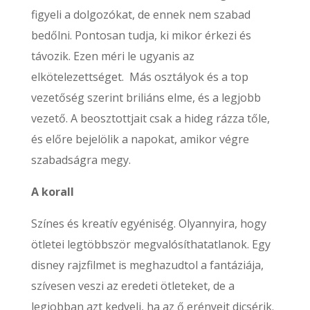
figyeli a dolgozókat, de ennek nem szabad
bedőlni. Pontosan tudja, ki mikor érkezi és
távozik. Ezen méri le ugyanis az
elkötelezettséget. Más osztályok és a top
vezetőség szerint briliáns elme, és a legjobb
vezető. A beosztottjait csak a hideg rázza tőle,
és előre bejelölik a napokat, amikor végre
szabadságra megy.
A korall
Színes és kreatív egyéniség. Olyannyira, hogy
ötletei legtöbbször megvalósíthatatlanok. Egy
disney rajzfilmet is meghazudtol a fantáziája,
szívesen veszi az eredeti ötleteket, de a
legjobban azt kedveli, ha az ő erényeit dicsérik.