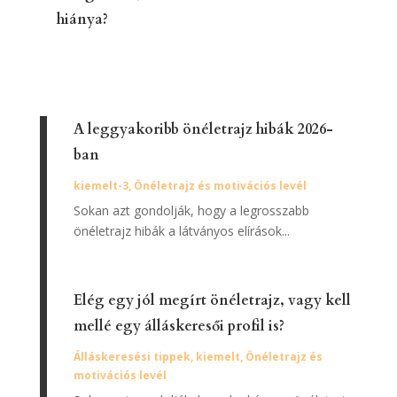
hiánya?
A leggyakoribb önéletrajz hibák 2026-
ban
kiemelt-3
,
Önéletrajz és motivációs levél
Sokan azt gondolják, hogy a legrosszabb
önéletrajz hibák a látványos elírások...
Elég egy jól megírt önéletrajz, vagy kell
mellé egy álláskeresői profil is?
Álláskeresési tippek
,
kiemelt
,
Önéletrajz és
motivációs levél