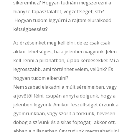
sikeremhez? Hogyan tudnám megszerezni a
hiányzó tapasztalatot, végzettséget, stb?
Hogyan tudom legyűrni a rajtam eluralkodó
kétségbeesést?
Az érzéseinket meg kell élni, de ez csak csak
akkor lehetséges, ha a jelenben vagyunk. Jelen
kell lenni a pillanatban, újabb kérdésekkel: Mi a
legrosszabb, ami történhet velem, velünk? És
hogyan tudom elkerülni?
Nem szabad elakadni a múlt sérelmeiben, vagy
a jövőtől félni, csupán annyi a dolgunk, hogy a
jelenben legyünk. Amikor feszültséget érzünk a
gyomrunkban, vagy szorít a torkunk, hevesen
dobog a szívünk és a sírás fojtogat, akkor ott,
abban a pillanatban úgy tudunk megszabadulni