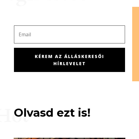
KÉREM AZ ÁLLÁSKERESŐI
HÍRLEVELET
Hot
Olvasd ezt is!