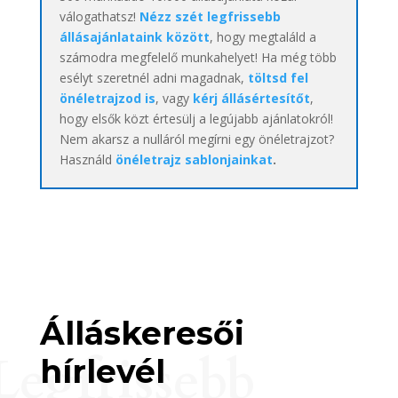
válogathatsz!
Nézz szét legfrissebb
állásajánlataink között
, hogy megtaláld a
számodra megfelelő munkahelyet! Ha még több
esélyt szeretnél adni magadnak,
töltsd fel
önéletrajzod is
, vagy
kérj állásértesítőt
,
hogy elsők közt értesülj a legújabb ajánlatokról!
Nem akarsz a nulláról megírni egy önéletrajzot?
Használd
önéletrajz sablonjainkat
.
Álláskeresői
Legfrissebb
hírlevél