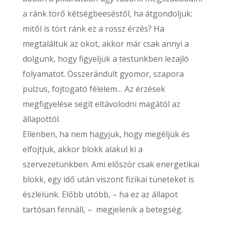
a ránk törő kétségbeeséstől, ha átgondoljuk:
mitől is tört ránk ez a rossz érzés? Ha
megtaláltuk az okot, akkor már csak annyi a
dolgunk, hogy figyeljük a testünkben lezajló
folyamatot. Összerándult gyomor, szapora
pulzus, fojtogató félelem… Az érzések
megfigyelése segít eltávolodni magától az
állapottól.
Ellenben, ha nem hagyjuk, hogy megéljük és
elfojtjuk, akkor blokk alakul ki a
szervezetünkben. Ami először csak energetikai
blokk, egy idő után viszont fizikai tüneteket is
észlelünk. Előbb utóbb, – ha ez az állapot
tartósan fennáll, – megjelenik a betegség.