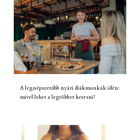
A legnépszerűbb nyári diákmunkák idén:
mivel lehet a legtöbbet keresni?