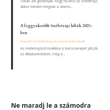
Sokan azt gondolják, hogy ha kész az önéletrajz,
akkor minden megvan a sikeres...
A leggyakoribb önéletrajz hibák 2025-
ben
kiemelt-4
,
Önéletrajz és motivációs levél
Az önéletrajzod továbbra is kulcsszerepet játszik
az álláskeresésben, még a...
Ne maradj le a számodra