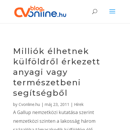
Milliók élhetnek
külföldről érkezett
anyagi vagy
természetbeni
segítségből
by
Cvonline.hu
|
máj 23, 2011
|
Hírek
A Gallup nemzetközi kutatása szerint
nemzetközi szinten a lakosság három
százaléka támaszkodik külföldön élő