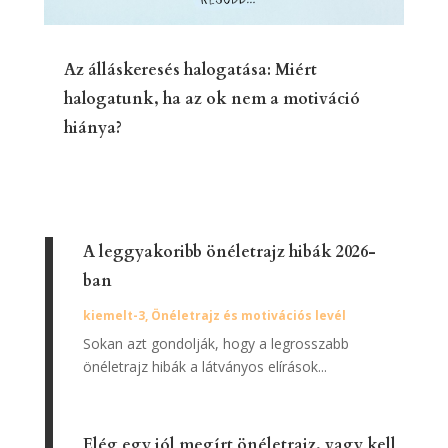
Az álláskeresés halogatása: Miért
halogatunk, ha az ok nem a motiváció
hiánya?
A leggyakoribb önéletrajz hibák 2026-
ban
kiemelt-3
,
Önéletrajz és motivációs levél
Sokan azt gondolják, hogy a legrosszabb
önéletrajz hibák a látványos elírások...
Elég egy jól megírt önéletrajz, vagy kell