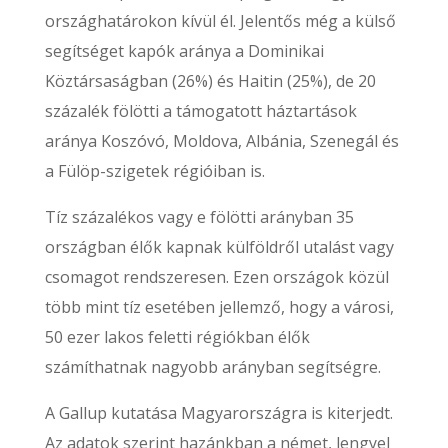
országhatárokon kívül él. Jelentős még a külső
segítséget kapók aránya a Dominikai
Köztársaságban (26%) és Haitin (25%), de 20
százalék fölötti a támogatott háztartások
aránya Koszóvó, Moldova, Albánia, Szenegál és
a Fülöp-szigetek régióiban is.
Tíz százalékos vagy e fölötti arányban 35
országban élők kapnak külföldről utalást vagy
csomagot rendszeresen. Ezen országok közül
több mint tíz esetében jellemző, hogy a városi,
50 ezer lakos feletti régiókban élők
számíthatnak nagyobb arányban segítségre.
A Gallup kutatása Magyarországra is kiterjedt.
Az adatok szerint hazánkban a német, lengyel