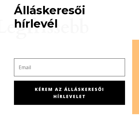
Álláskeresői
Legfrissebb
hírlevél
KÉREM AZ ÁLLÁSKERESŐI
HÍRLEVELET