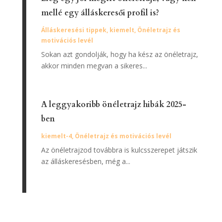
mellé egy álláskeresői profil is?
Álláskeresési tippek
,
kiemelt
,
Önéletrajz és
motivációs levél
Sokan azt gondolják, hogy ha kész az önéletrajz,
akkor minden megvan a sikeres...
A leggyakoribb önéletrajz hibák 2025-
ben
kiemelt-4
,
Önéletrajz és motivációs levél
Az önéletrajzod továbbra is kulcsszerepet játszik
az álláskeresésben, még a...