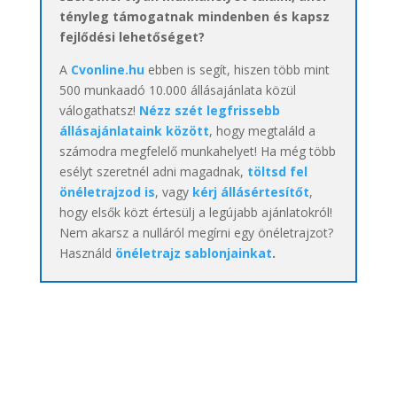
tényleg támogatnak mindenben és kapsz
fejlődési lehetőséget?
A
Cvonline.hu
ebben is segít, hiszen több mint
500 munkaadó 10.000 állásajánlata közül
válogathatsz!
Nézz szét legfrissebb
állásajánlataink között
, hogy megtaláld a
számodra megfelelő munkahelyet! Ha még több
esélyt szeretnél adni magadnak,
töltsd fel
önéletrajzod is
, vagy
kérj állásértesítőt
,
hogy elsők közt értesülj a legújabb ajánlatokról!
Nem akarsz a nulláról megírni egy önéletrajzot?
Használd
önéletrajz sablonjainkat
.