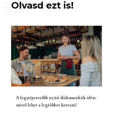
Hot
Olvasd ezt is!
A legnépszerűbb nyári diákmunkák idén:
mivel lehet a legtöbbet keresni?