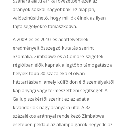
Szahara alatti afrikai övezetben ezek az
arányok sokkal nagyobbak. Ez alapján,
valószínűsíthető, hogy milliók élnek az ilyen
fajta segélyekre támaszkodva.
A 2009-es és 2010-es adatfelvételek
eredményeit összegző kutatás szerint
Szomália, Zimbabwe és a Comore-szigetek
régióiban élők kapnak a legtöbb támogatást: a
helyiek több 30 százaléka él olyan
háztartásban, amely külföldön élő személyektől
kap anyagi vagy természetbeni segítséget. A
Gallup szakértői szerint ez az adat a
kivándorlók nagy arányára utal. A 32
százalékos aránnyal rendelkező Zimbabwe
esetében például az állampolgárok negyede az