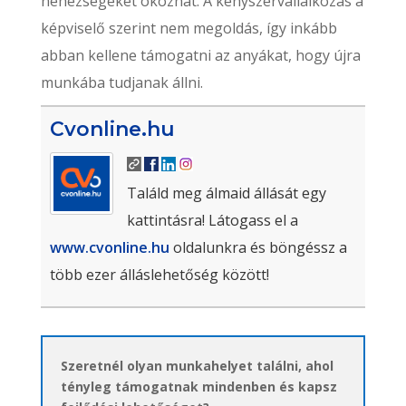
nehézségeket okozhat. A kényszervállalkozás a
képviselő szerint nem megoldás, így inkább
abban kellene támogatni az anyákat, hogy újra
munkába tudjanak állni.
Cvonline.hu
Találd meg álmaid állását egy
kattintásra! Látogass el a
www.cvonline.hu
oldalunkra és böngéssz a
több ezer álláslehetőség között!
Szeretnél olyan munkahelyet találni, ahol
tényleg támogatnak mindenben és kapsz