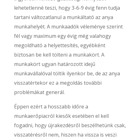
lehetetlenné teszi, hogy 3-6-9 évig fenn tudja
tartani változatlanul a munkáltató az anya
munkahelyét. A munkaadók véleménye szerint
fél vagy maximum egy évig még valahogy
megoldható a helyettesítés, egyébként
biztosan be kell tölteni a munkakört. A
munkakört ugyan határozott idejű
munkavállalóval töltik ilyenkor be, de az anya
visszatértekor ez a megoldás további
problémákat generál.
Éppen ezért a hosszabb időre a
munkaerőpiacról kiesők esetében el kell
fogadni, hogy újrakezdésről beszélhetünk csak,
visszatérésről nem, hiszen ha vissza is veszi