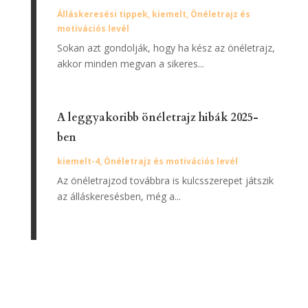
Álláskeresési tippek
,
kiemelt
,
Önéletrajz és
motivációs levél
Sokan azt gondolják, hogy ha kész az önéletrajz,
akkor minden megvan a sikeres...
A leggyakoribb önéletrajz hibák 2025-
ben
kiemelt-4
,
Önéletrajz és motivációs levél
Az önéletrajzod továbbra is kulcsszerepet játszik
az álláskeresésben, még a...