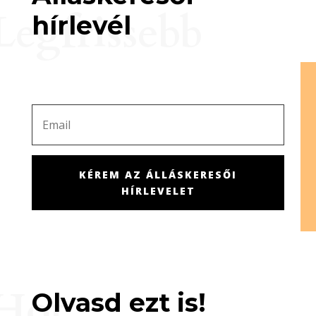
Legfrissebb
hírlevél
KÉREM AZ ÁLLÁSKERESŐI
HÍRLEVELET
Hot
Olvasd ezt is!