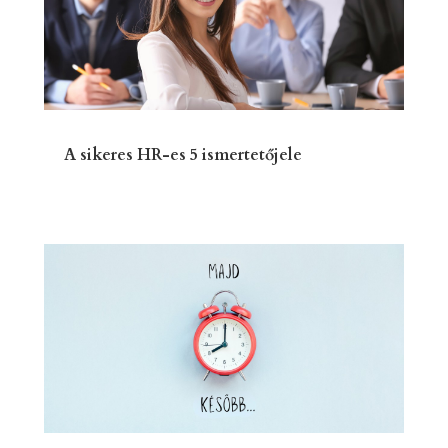
A sikeres HR-es 5 ismertetőjele