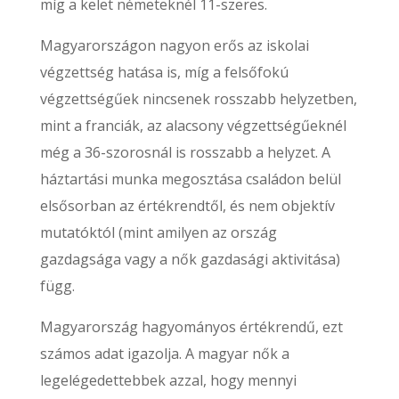
míg a kelet németeknél 11-szeres.
Magyarországon nagyon erős az iskolai
végzettség hatása is, míg a felsőfokú
végzettségűek nincsenek rosszabb helyzetben,
mint a franciák, az alacsony végzettségűeknél
még a 36-szorosnál is rosszabb a helyzet. A
háztartási munka megosztása családon belül
elsősorban az értékrendtől, és nem objektív
mutatóktól (mint amilyen az ország
gazdagsága vagy a nők gazdasági aktivitása)
függ.
Magyarország hagyományos értékrendű, ezt
számos adat igazolja. A magyar nők a
legelégedettebbek azzal, hogy mennyi