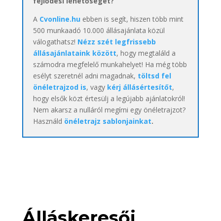
fejlődési lehetőséget?
A
Cvonline.hu
ebben is segít, hiszen több mint
500 munkaadó 10.000 állásajánlata közül
válogathatsz!
Nézz szét legfrissebb
állásajánlataink között
, hogy megtaláld a
számodra megfelelő munkahelyet! Ha még több
esélyt szeretnél adni magadnak,
töltsd fel
önéletrajzod is
, vagy
kérj állásértesítőt
,
hogy elsők közt értesülj a legújabb ajánlatokról!
Nem akarsz a nulláról megírni egy önéletrajzot?
Használd
önéletrajz sablonjainkat
.
Álláskeresői