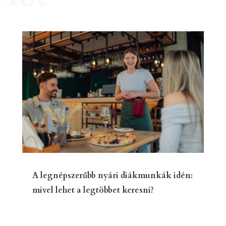
A legnépszerűbb nyári diákmunkák idén:
mivel lehet a legtöbbet keresni?