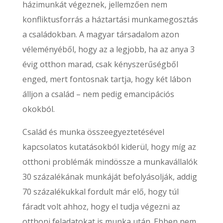
házimunkát végeznek, jellemzően nem
konfliktusforrás a háztartási munkamegosztás
a családokban. A magyar társadalom azon
véleményéből, hogy az a legjobb, ha az anya 3
évig otthon marad, csak kényszerűségből
enged, mert fontosnak tartja, hogy két lábon
álljon a család – nem pedig emancipációs
okokból.
Család és munka összeegyeztetésével
kapcsolatos kutatásokból kiderül, hogy míg az
otthoni problémák mindössze a munkavállalók
30 százalékának munkáját befolyásolják, addig
70 százalékukkal fordult már elő, hogy túl
fáradt volt ahhoz, hogy el tudja végezni az
otthoni feladatokat is munka után. Ebben nem