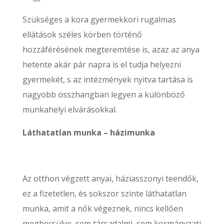
Szükséges a kora gyermekkori rugalmas
ellátások széles körben történő
hozzáférésének megteremtése is, azaz az anya
hetente akár pár napra is el tudja helyezni
gyermekét, s az intézmények nyitva tartása is
nagyobb összhangban legyen a különböző
munkahelyi elvárásokkal.
Láthatatlan munka – házimunka
Az otthon végzett anyai, háziasszonyi teendők,
ez a fizetetlen, és sokszor szinte láthatatlan
munka, amit a nők végeznek, nincs kellően
megbecsülve, sem társadalmi, sem kormányzati