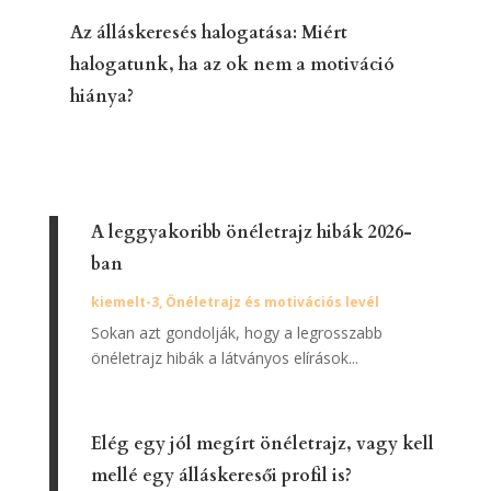
Az álláskeresés halogatása: Miért
halogatunk, ha az ok nem a motiváció
hiánya?
A leggyakoribb önéletrajz hibák 2026-
ban
kiemelt-3
,
Önéletrajz és motivációs levél
Sokan azt gondolják, hogy a legrosszabb
önéletrajz hibák a látványos elírások...
Elég egy jól megírt önéletrajz, vagy kell
mellé egy álláskeresői profil is?