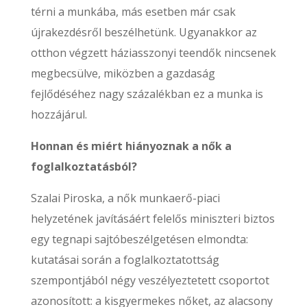
térni a munkába, más esetben már csak
újrakezdésről beszélhetünk. Ugyanakkor az
otthon végzett háziasszonyi teendők nincsenek
megbecsülve, miközben a gazdaság
fejlődéséhez nagy százalékban ez a munka is
hozzájárul.
Honnan és miért hiányoznak a nők a
foglalkoztatásból?
Szalai Piroska, a nők munkaerő-piaci
helyzetének javításáért felelős miniszteri biztos
egy tegnapi sajtóbeszélgetésen elmondta:
kutatásai során a foglalkoztatottság
szempontjából négy veszélyeztetett csoportot
azonosított: a kisgyermekes nőket, az alacsony