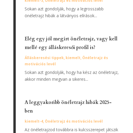
kiemelt-3
,
Önéletrajz és motivációs levél
Sokan azt gondolják, hogy a legrosszabb
önéletrajz hibák a látványos elírások...
Elég egy jól megírt önéletrajz, vagy kell
mellé egy álláskeresői profil is?
Álláskeresési tippek
,
kiemelt
,
Önéletrajz és
motivációs levél
Sokan azt gondolják, hogy ha kész az önéletrajz,
akkor minden megvan a sikeres...
A leggyakoribb önéletrajz hibák 2025-
ben
kiemelt-4
,
Önéletrajz és motivációs levél
Az önéletrajzod továbbra is kulcsszerepet játszik