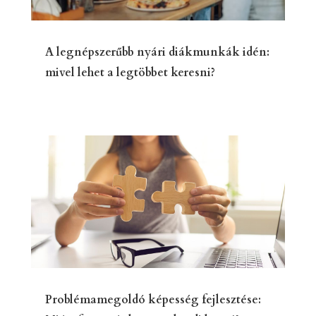
A legnépszerűbb nyári diákmunkák idén:
mivel lehet a legtöbbet keresni?
Problémamegoldó képesség fejlesztése: