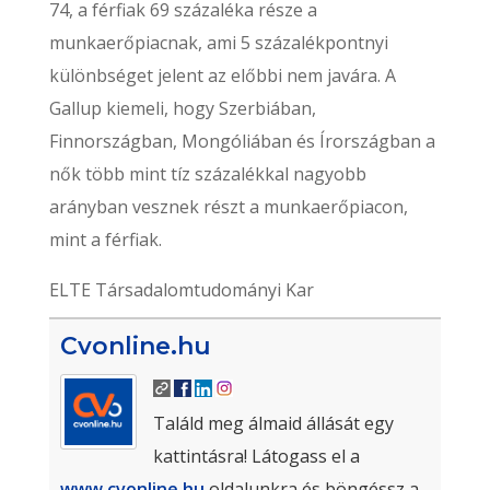
74, a férfiak 69 százaléka része a
munkaerőpiacnak, ami 5 százalékpontnyi
különbséget jelent az előbbi nem javára. A
Gallup kiemeli, hogy Szerbiában,
Finnországban, Mongóliában és Írországban a
nők több mint tíz százalékkal nagyobb
arányban vesznek részt a munkaerőpiacon,
mint a férfiak.
ELTE Társadalomtudományi Kar
Cvonline.hu
Találd meg álmaid állását egy
kattintásra! Látogass el a
www.cvonline.hu
oldalunkra és böngéssz a