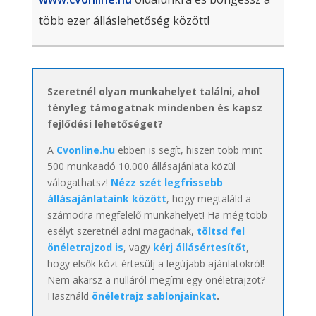
több ezer álláslehetőség között!
Szeretnél olyan munkahelyet találni, ahol
tényleg támogatnak mindenben és kapsz
fejlődési lehetőséget?
A
Cvonline.hu
ebben is segít, hiszen több mint
500 munkaadó 10.000 állásajánlata közül
válogathatsz!
Nézz szét legfrissebb
állásajánlataink között
, hogy megtaláld a
számodra megfelelő munkahelyet! Ha még több
esélyt szeretnél adni magadnak,
töltsd fel
önéletrajzod is
, vagy
kérj állásértesítőt
,
hogy elsők közt értesülj a legújabb ajánlatokról!
Nem akarsz a nulláról megírni egy önéletrajzot?
Használd
önéletrajz sablonjainkat
.