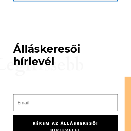
Álláskeresői
Legfrissebb
hírlevél
KÉREM AZ ÁLLÁSKERESŐI
HÍRLEVELET