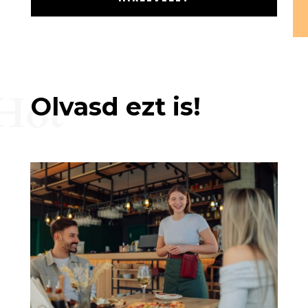
Hot
Olvasd ezt is!