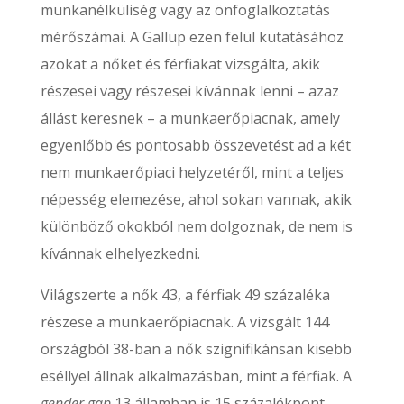
munkanélküliség vagy az önfoglalkoztatás
mérőszámai. A Gallup ezen felül kutatásához
azokat a nőket és férfiakat vizsgálta, akik
részesei vagy részesei kívánnak lenni – azaz
állást keresnek – a munkaerőpiacnak, amely
egyenlőbb és pontosabb összevetést ad a két
nem munkaerőpiaci helyzetéről, mint a teljes
népesség elemezése, ahol sokan vannak, akik
különböző okokból nem dolgoznak, de nem is
kívánnak elhelyezkedni.
Világszerte a nők 43, a férfiak 49 százaléka
részese a munkaerőpiacnak. A vizsgált 144
országból 38-ban a nők szignifikánsan kisebb
eséllyel állnak alkalmazásban, mint a férfiak. A
gender gap
13 államban is 15 százalékpont