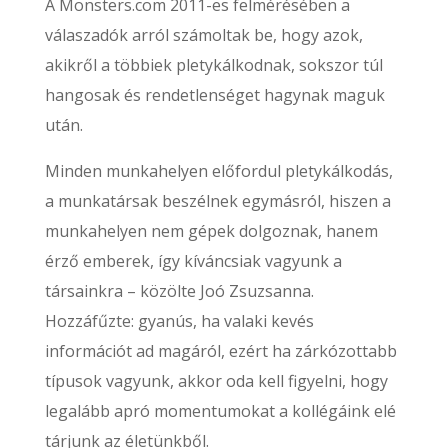
A Monsters.com 2011-es felmérésében a
válaszadók arról számoltak be, hogy azok,
akikről a többiek pletykálkodnak, sokszor túl
hangosak és rendetlenséget hagynak maguk
után.
Minden munkahelyen előfordul pletykálkodás,
a munkatársak beszélnek egymásról, hiszen a
munkahelyen nem gépek dolgoznak, hanem
érző emberek, így kíváncsiak vagyunk a
társainkra – közölte Joó Zsuzsanna.
Hozzáfűzte: gyanús, ha valaki kevés
információt ad magáról, ezért ha zárkózottabb
típusok vagyunk, akkor oda kell figyelni, hogy
legalább apró momentumokat a kollégáink elé
tárjunk az életünkből.