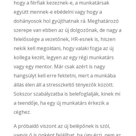
hogy a férfiak kezeznek-e, a munkatársak
együtt mennek-e ebédelni vagy hogy a
dohányosok hol gyújthatnak rá. Meghatározó
szerepe van ebben az új dolgozónak, de nagy a
felelőssége a vezetőnek, HR-esnek is, hiszen
nekik kell megoldani, hogy valaki fogja az új
kollega kezét, legyen az egy régi munkatárs
vagy egy mentor. Már csak azért is nagy
hangsúlyt kell erre fektetni, mert a munkába
állás élen áll a stresszkeltő tényezők között.
Sokszor szabályzatba is belefoglalják, kinek mi
a teendője, ha egy új munkatárs érkezik a
céghez.
A próbaidő viszont az új belépőnek is szól,
vagyis ő is önként felállhat, ha úgy érzi, nem az