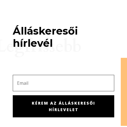
Álláskeresői
Legfrissebb
hírlevél
KÉREM AZ ÁLLÁSKERESŐI
HÍRLEVELET