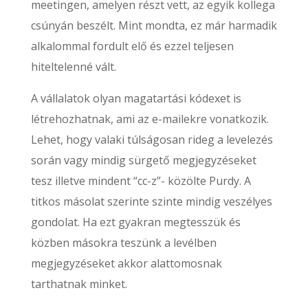
meetingen, amelyen részt vett, az egyik kollega
csúnyán beszélt. Mint mondta, ez már harmadik
alkalommal fordult elő és ezzel teljesen
hiteltelenné vált.
A vállalatok olyan magatartási kódexet is
létrehozhatnak, ami az e-mailekre vonatkozik.
Lehet, hogy valaki túlságosan rideg a levelezés
során vagy mindig sürgető megjegyzéseket
tesz illetve mindent “cc-z”- közölte Purdy. A
titkos másolat szerinte szinte mindig veszélyes
gondolat. Ha ezt gyakran megtesszük és
közben másokra teszünk a levélben
megjegyzéseket akkor alattomosnak
tarthatnak minket.