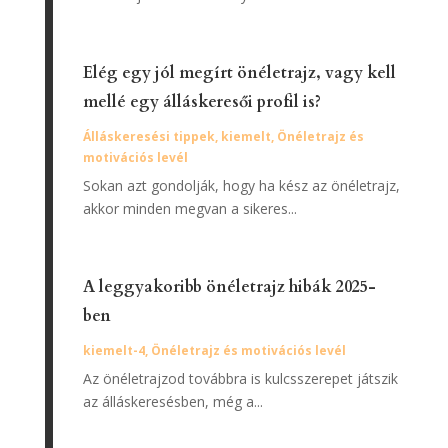
Elég egy jól megírt önéletrajz, vagy kell
mellé egy álláskeresői profil is?
Álláskeresési tippek
,
kiemelt
,
Önéletrajz és
motivációs levél
Sokan azt gondolják, hogy ha kész az önéletrajz,
akkor minden megvan a sikeres...
A leggyakoribb önéletrajz hibák 2025-
ben
kiemelt-4
,
Önéletrajz és motivációs levél
Az önéletrajzod továbbra is kulcsszerepet játszik
az álláskeresésben, még a...