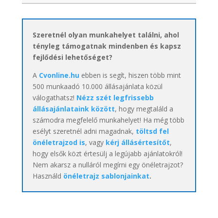
Szeretnél olyan munkahelyet találni, ahol
tényleg támogatnak mindenben és kapsz
fejlődési lehetőséget?
A
Cvonline.hu
ebben is segít, hiszen több mint
500 munkaadó 10.000 állásajánlata közül
válogathatsz!
Nézz szét legfrissebb
állásajánlataink között
, hogy megtaláld a
számodra megfelelő munkahelyet! Ha még több
esélyt szeretnél adni magadnak,
töltsd fel
önéletrajzod is
, vagy
kérj állásértesítőt
,
hogy elsők közt értesülj a legújabb ajánlatokról!
Nem akarsz a nulláról megírni egy önéletrajzot?
Használd
önéletrajz sablonjainkat
.