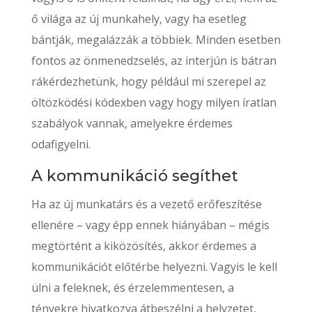
ő világa az új munkahely, vagy ha esetleg
bántják, megalázzák a többiek. Minden esetben
fontos az önmenedzselés, az interjún is bátran
rákérdezhetünk, hogy például mi szerepel az
öltözködési kódexben vagy hogy milyen íratlan
szabályok vannak, amelyekre érdemes
odafigyelni.
A kommunikáció segíthet
Ha az új munkatárs és a vezető erőfeszítése
ellenére – vagy épp ennek hiányában – mégis
megtörtént a kiközösítés, akkor érdemes a
kommunikációt előtérbe helyezni. Vagyis le kell
ülni a feleknek, és érzelemmentesen, a
tényekre hivatkozva átbeszélni a helyzetet,