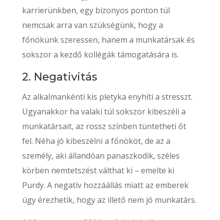
karrierünkben, egy bizonyos ponton túl
nemcsak arra van szükségünk, hogy a
főnökünk szeressen, hanem a munkatársak és
sokszor a kezdő kollégák támogatására is.
2. Negativitás
Az alkalmankénti kis pletyka enyhíti a stresszt.
Ugyanakkor ha valaki túl sokszor kibeszéli a
munkatársait, az rossz színben tüntetheti őt
fel. Néha jó kibeszélni a főnököt, de az a
személy, aki állandóan panaszkodik, széles
körben nemtetszést válthat ki – emelte ki
Purdy. A negatív hozzáállás miatt az emberek
úgy érezhetik, hogy az illető nem jó munkatárs.