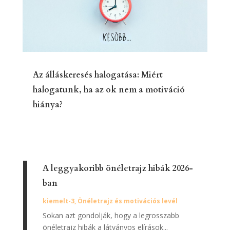
Az álláskeresés halogatása: Miért
halogatunk, ha az ok nem a motiváció
hiánya?
A leggyakoribb önéletrajz hibák 2026-
ban
kiemelt-3
,
Önéletrajz és motivációs levél
Sokan azt gondolják, hogy a legrosszabb
önéletrajz hibák a látványos elírások...