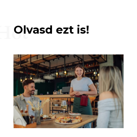
Hot
Olvasd ezt is!