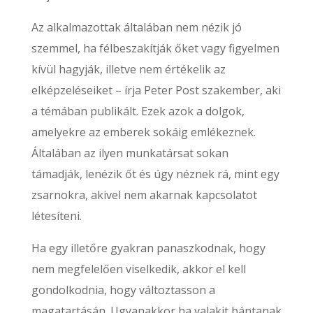
Az alkalmazottak általában nem nézik jó
szemmel, ha félbeszakítják őket vagy figyelmen
kívül hagyják, illetve nem értékelik az
elképzeléseiket – írja Peter Post szakember, aki
a témában publikált. Ezek azok a dolgok,
amelyekre az emberek sokáig emlékeznek.
Általában az ilyen munkatársat sokan
támadják, lenézik őt és úgy néznek rá, mint egy
zsarnokra, akivel nem akarnak kapcsolatot
létesíteni.
Ha egy illetőre gyakran panaszkodnak, hogy
nem megfelelően viselkedik, akkor el kell
gondolkodnia, hogy változtasson a
magatartásán. Ugyanakkor ha valakit bántanak