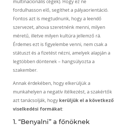
multinacionális cégek). Hogy ez ne
fordulhasson elő, segíthet a pályaorientáció.
Fontos azt is megtudnunk, hogy a leendő
szervezet, ahova szeretnénk menni, milyen
méretű, illetve milyen kultúra jellemző rá.
Érdemes ezt is figyelembe venni, nem csak a
státuszt és a fizetést nézni, amelyek alapján a
legtöbben döntenek – hangsúlyozta a
szakember.
Annak érdekében, hogy elkerüljük a
munkahelyen a negatív ítélkezést, a szakértők
azt tanácsolják, hogy
kerüljük el a következő
viselkedési formákat
:
1. “Benyalni” a főnöknek