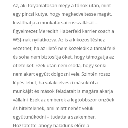
Az, aki folyamatosan megy a főnök után, mint
egy pincsi kutya, hogy megkedveltesse magát,
kiválthatja a munkatársai rosszallását –
figyelmezet Meredith Haberfeld karrier coach a
WSJ-nak nyilatkozva. Az is a kiközösítéshez
vezethet, ha az illető nem közeledik a társai felé
és soha nem biztosítja őket, hogy támogatja az
ötleteiket. Ezek után nem csoda, hogy senki
nem akart együtt dolgozni vele. Szintén rossz
lépés lehet, ha valaki elveszi másoktól a
munkáját és mások feladatait is magára akarja
vállalni. Ezek az emberek a legtöbbször önzőek
és hiteltelenek, ami miatt nehéz velük
együttműködni – tudatta a szakember.
Hozzátette: ahogy haladunk előre a