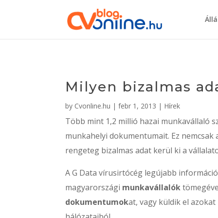
Áll
Milyen bizalmas ad
by
Cvonline.hu
|
febr 1, 2013
|
Hírek
Több mint 1,2 millió hazai munkavállaló 
munkahelyi dokumentumait. Ez nemcsak azt 
rengeteg bizalmas adat kerül ki a vállalato
A G Data vírusirtócég legújabb információb
magyarországi
munkavállalók
tömegével
dokumentumok
at, vagy küldik el azok
hálózataiból.