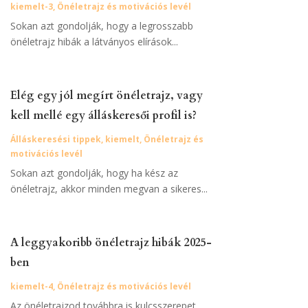
kiemelt-3
,
Önéletrajz és motivációs levél
Sokan azt gondolják, hogy a legrosszabb
önéletrajz hibák a látványos elírások...
Elég egy jól megírt önéletrajz, vagy
kell mellé egy álláskeresői profil is?
Álláskeresési tippek
,
kiemelt
,
Önéletrajz és
motivációs levél
Sokan azt gondolják, hogy ha kész az
önéletrajz, akkor minden megvan a sikeres...
A leggyakoribb önéletrajz hibák 2025-
ben
kiemelt-4
,
Önéletrajz és motivációs levél
Az önéletrajzod továbbra is kulcsszerepet