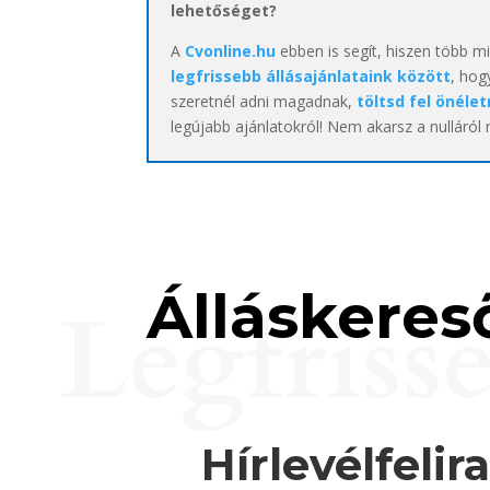
lehetőséget?
A
Cvonline.hu
ebben is segít, hiszen több m
legfrissebb állásajánlataink között
, hog
szeretnél adni magadnak,
töltsd fel önélet
legújabb ajánlatokról! Nem akarsz a nulláról
Álláskereső
Legfriss
Hírlevélfelir