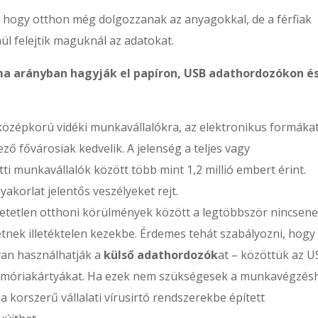
k, hogy otthon még dolgozzanak az anyagokkal, de a férfiak
ül felejtik maguknál az adatokat.
 arányban hagyják el papíron, USB adathordozókon és
 középkorú vidéki munkavállalókra, az elektronikus formáka
ző fővárosiak kedvelik. A jelenség a teljes vagy
i munkavállalók között több mint 1,2 millió embert érint.
yakorlat jelentős veszélyeket rejt.
zhetetlen otthoni körülmények között a legtöbbször nincsen
nek illetéktelen kezekbe. Érdemes tehát szabályozni, hogy
yan használhatják a
külső adathordozók
at – közöttük az 
memóriakártyákat. Ha ezek nem szükségesek a munkavégzés
a korszerű vállalati vírusirtó rendszerekbe épített