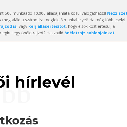
int 500 munkaadó 10.000 állásajánlata közül válogathatsz!
Nézz szé
y megtaláld a számodra megfelelő munkahelyet! Ha még több esélyt
rajzod is
, vagy
kérj állásértesítőt
, hogy elsők közt értesülj a
 megírni egy önéletrajzot? Használd
önéletrajz sablonjainkat
.
i hírlevél
ebb
atkozás