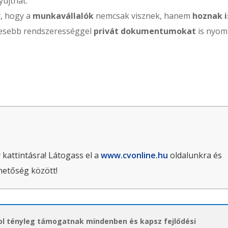
yújthat.
t, hogy a
munkavállalók
nemcsak visznek, hanem
hoznak i
vesebb rendszerességgel
privát dokumentumokat
is nyom
 kattintásra! Látogass el a
www.cvonline.hu
oldalunkra és
hetőség között!
hol tényleg támogatnak mindenben és kapsz fejlődési