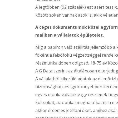
A legtöbben (92 százalék) ezt azért teszi
között sokan vannak azok is, akik véletlen
A céges dokumentumok közel egyforma
mailben a vállalatok épületeiet.
Míg a papíron való szállítás jellemzőbb a
főként a felsőfokú végzettséggel rendelke
részmunkaidőben dolgozó, 18-75 év között
A G Data szerint az általánosan elterjedt g
A vállalatból kikerülő adatok az ellenőri
biztonságban, és így könnyebben kerülhet
egyes munkavállalók vagy részlegek hog
kulcsokat, az optikai meghajtókat és a 
akkor érdemes letiltani őket, amihez akár 