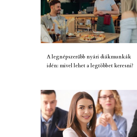
A legnépszerűbb nyári diákmunkák
idén: mivel lehet a legtöbbet keresni?