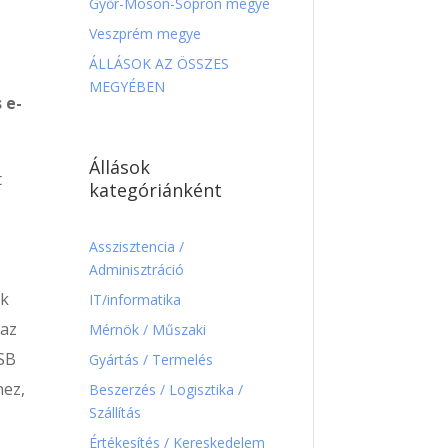
Győr-Moson-Sopron megye
Veszprém megye
ÁLLÁSOK AZ ÖSSZES
MEGYÉBEN
 e-
Állások
t
kategóriánként
Asszisztencia /
Adminisztráció
ek
IT/informatika
 az
Mérnök / Műszaki
USB
Gyártás / Termelés
hez,
Beszerzés / Logisztika /
Szállítás
Értékesítés / Kereskedelem