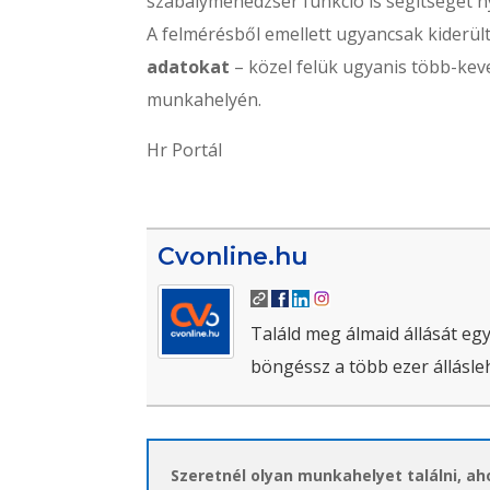
szabálymenedzser funkció is segítséget n
A felmérésből emellett ugyancsak kiderül
adatokat
– közel felük ugyanis több-ke
munkahelyén.
Hr Portál
Cvonline.hu
Találd meg álmaid állását egy
böngéssz a több ezer állásle
Szeretnél olyan munkahelyet találni, a