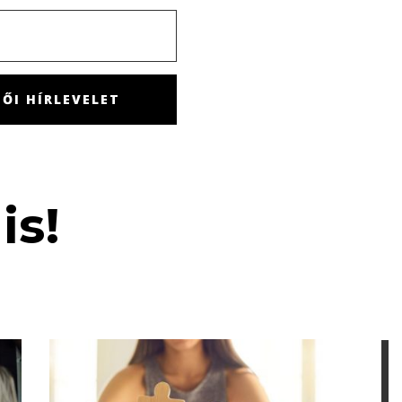
ŐI HÍRLEVELET
is!