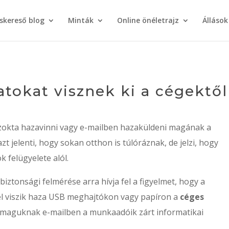
áskereső blog
Minták
Online önéletrajz
Állások
atokat visznek ki a cégektő
szokta hazavinni vagy e-mailben hazaküldeni magának a
jelenti, hogy sokan otthon is túlóráznak, de jelzi, hogy
k felügyelete alól.
iztonsági felmérése arra hívja fel a figyelmet, hogy a
 viszik haza USB meghajtókon vagy papíron a
céges
at maguknak e-mailben a munkaadóik zárt informatikai