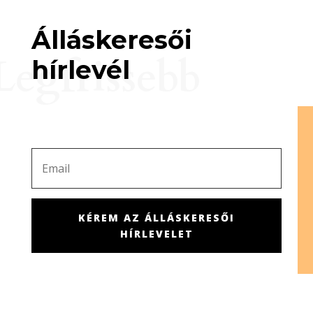
Álláskeresői
Legfrissebb
hírlevél
KÉREM AZ ÁLLÁSKERESŐI
HÍRLEVELET