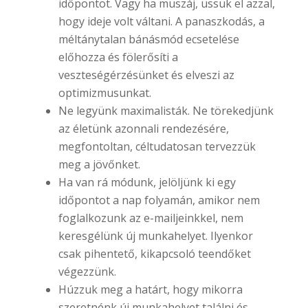
időpontot. Vagy ha muszáj, üssük el azzal,
hogy ideje volt váltani. A panaszkodás, a
méltánytalan bánásmód ecsetelése
előhozza és fölerősíti a
veszteségérzésünket és elveszi az
optimizmusunkat.
Ne legyünk maximalisták. Ne törekedjünk
az életünk azonnali rendezésére,
megfontoltan, céltudatosan tervezzük
meg a jövőnket.
Ha van rá módunk, jelöljünk ki egy
időpontot a nap folyamán, amikor nem
foglalkozunk az e-mailjeinkkel, nem
keresgélünk új munkahelyet. Ilyenkor
csak pihentető, kikapcsoló teendőket
végezzünk.
Húzzuk meg a határt, hogy mikorra
szeretnénk új munkahelyet találni és