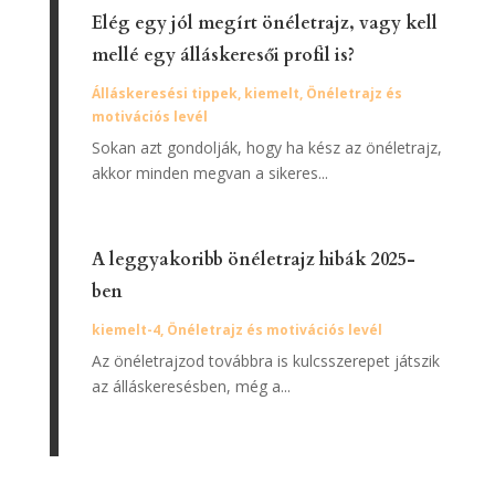
Elég egy jól megírt önéletrajz, vagy kell
mellé egy álláskeresői profil is?
Álláskeresési tippek
,
kiemelt
,
Önéletrajz és
motivációs levél
Sokan azt gondolják, hogy ha kész az önéletrajz,
akkor minden megvan a sikeres...
A leggyakoribb önéletrajz hibák 2025-
ben
kiemelt-4
,
Önéletrajz és motivációs levél
Az önéletrajzod továbbra is kulcsszerepet játszik
az álláskeresésben, még a...