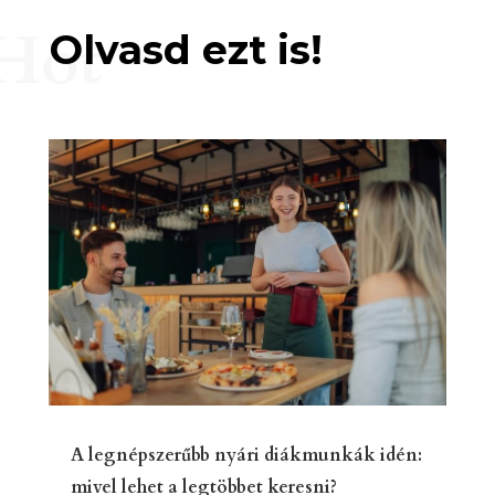
Hot
Olvasd ezt is!
A legnépszerűbb nyári diákmunkák idén:
mivel lehet a legtöbbet keresni?