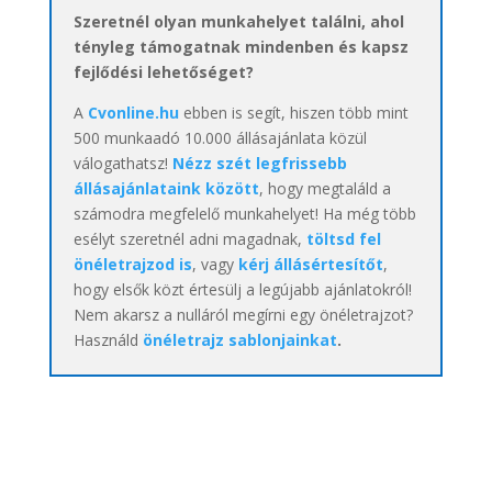
Szeretnél olyan munkahelyet találni, ahol
tényleg támogatnak mindenben és kapsz
fejlődési lehetőséget?
A
Cvonline.hu
ebben is segít, hiszen több mint
500 munkaadó 10.000 állásajánlata közül
válogathatsz!
Nézz szét legfrissebb
állásajánlataink között
, hogy megtaláld a
számodra megfelelő munkahelyet! Ha még több
esélyt szeretnél adni magadnak,
töltsd fel
önéletrajzod is
, vagy
kérj állásértesítőt
,
hogy elsők közt értesülj a legújabb ajánlatokról!
Nem akarsz a nulláról megírni egy önéletrajzot?
Használd
önéletrajz sablonjainkat
.