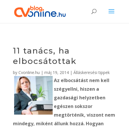
11 tanács, ha
elbocsátottak
by
Cvonline.hu
|
máj 19, 2014
|
Álláskeresési tippek
Az elbocsátást nem kell
szégyellni, hiszen a
gazdasági helyzetben
egészen sokszor
megtörténik, viszont nem
mindegy, miként állunk hozzá. Hogyan